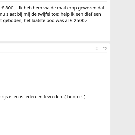
 800,-. Ik heb hem via de mail erop gewezen dat
 slaat bij mij de twijfel toe: help ik een dief een
t geboden, het laatste bod was al € 2500,-!
#2
js is en is iedereen tevreden. ( hoop ik ).