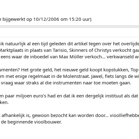
sje bijgewerkt op 10/12/2006 om 15:20 uur)
k natuurlijk al een tijd geleden dit artikel tegen over het over
ktplaats in plaats van Tarisio, Skinners of Christys verkocht ga
 eens waar de inboedel van Max Möller verkoch… verkwanseld w
trumenten? Het grote geld, het nieuwe geld koopt kopstukken, To
m met enige regelmaat in de Molenstraat. Jawel, fiets langs de w
e vraag waar straks al die instrumenten naar toe moeten gaan.
en paar miljoen euro’s had en dat ik een dergelijk instituut als 
ken.
t afhankelijk is, gewoon bezocht kan worden door… vioolliefhebb
r de beginnende vioolbouwer.