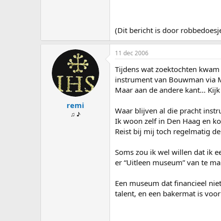
(Dit bericht is door robbedoe
11 dec 2006
Tijdens wat zoektochten kwam i
instrument van Bouwman via Mar
Maar aan de andere kant… Kijk
remi
Waar blijven al die pracht ins
♫ ♪
Ik woon zelf in Den Haag en ko
Reist bij mij toch regelmatig d
Soms zou ik wel willen dat ik e
er “Uitleen museum” van te ma
Een museum dat financieel nie
talent, en een bakermat is voo