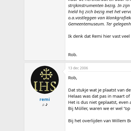
strijkinstrumenten bezig. In zij
hield hij zich bezig met het ve
o.a.vastleggen van klankgrafiek
Gemeentemuseum. Ter gelegenhei
Ik denk dat Remi hier vast vee
Rob.
13 dec 2006
Rob,
Dat stukje wat je plaatst van d
Helaas was dat pas in maart of 
remi
Het is dus niet geplaatst, even 
♫ ♪
Bij Möller, waren we er wel “op t
Bij het overlijden van Willem 