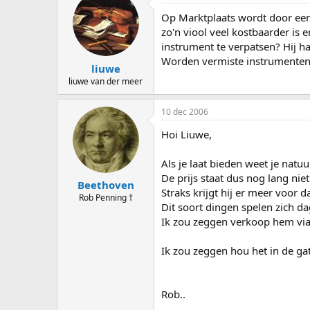
s
d
Op Marktplaats wordt door een
t
a
a
t
zo'n viool veel kostbaarder is e
r
u
instrument te verpatsen? Hij ha
t
m
Worden vermiste instrumenten
liuwe
e
r
liuwe van der meer
10 dec 2006
Hoi Liuwe,
Als je laat bieden weet je natu
De prijs staat dus nog lang niet
Beethoven
Straks krijgt hij er meer voor da
Rob Penning †
Dit soort dingen spelen zich dag
Ik zou zeggen verkoop hem via e
Ik zou zeggen hou het in de ga
Rob..