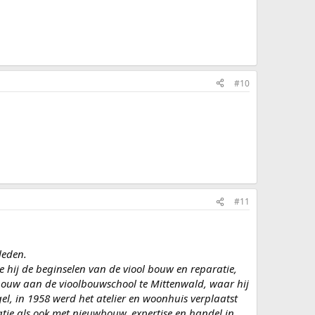
#10
#11
leden.
hij de beginselen van de viool bouw en reparatie,
l bouw aan de vioolbouwschool te Mittenwald, waar hij
gel, in 1958 werd het atelier en woonhuis verplaatst
tie als ook met nieuwbouw, expertise en handel in