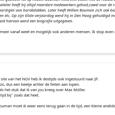
n atelier heeft hij altijd meerdere medewerkers gehad,zowel voor de
rvaardigen van barokstokken. Later heeft Willem Bouman zich ook 
en etc. Op zijn 65ste verjaardag werd hij in Den Haag gehuldigd me
d hiervan werd een biografie uitgegeven.
l meer vanaf weet en mogelijk ook anderen mensen. Ik stop even
e site van het NGV heb ik destijds ook ingestuurd naar JP.
zo, dus een beetje achter de feiten aan lopen.
als het stuk dat ik van jou kreeg over Max Möller.
ijd bij" zoals dat heet.
Bouman moet ik weer eens terug gaan in de tijd, een kleine anekd