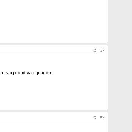
#8
en. Nog nooit van gehoord.
#9