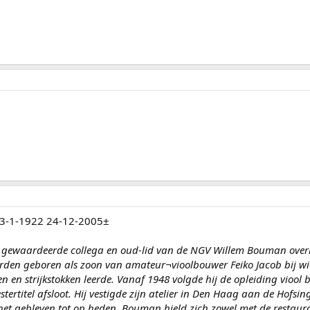
3-1-1922 24-12-2005±
er gewaardeerde collega en oud-lid van de NGV Willem Bouman over
en geboren als zoon van amateur¬vioolbouwer Feiko Jacob bij wie 
en en strijkstokken leerde. Vanaf 1948 volgde hij de opleiding vioo
tertitel afsloot. Hij vestigde zijn atelier in Den Haag aan de Hofsin
het gebleven tot op heden. Bouman hield zich zowel met de restaura