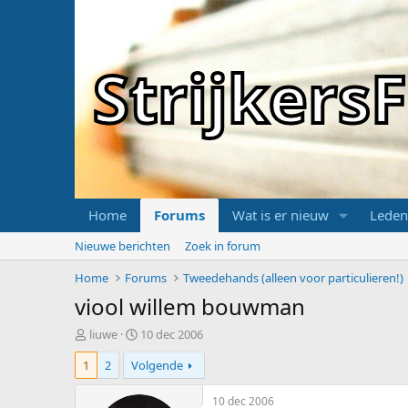
Strijker
Home
Forums
Wat is er nieuw
Leden
Nieuwe berichten
Zoek in forum
Home
Forums
Tweedehands (alleen voor particulieren!)
viool willem bouwman
T
S
liuwe
10 dec 2006
o
t
1
2
Volgende
p
a
i
r
c
t
10 dec 2006