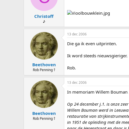
Christoff
♪
13 dec 2006
Die ga ik even uitprinten.
Ik word steeds nieuwsgieriger.
Beethoven
Rob.
Rob Penning †
13 dec 2006
In memoriam Willem Bouman 
Op 24 december j.1. is onze ze
Willem Bouman werd in Leeuward
Beethoven
restauratie van strijkinstrument
Rob Penning †
in 1951 de opleiding met de mees
naar de Herenstraat en daar is 