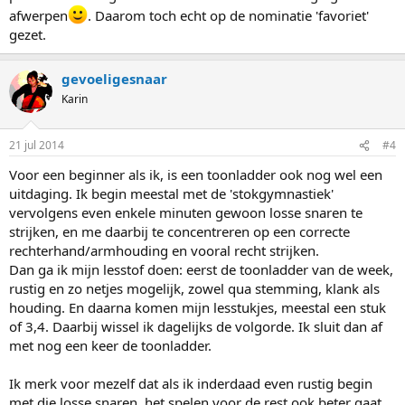
afwerpen
. Daarom toch echt op de nominatie 'favoriet'
gezet.
gevoeligesnaar
Karin
21 jul 2014
#4
Voor een beginner als ik, is een toonladder ook nog wel een
uitdaging. Ik begin meestal met de 'stokgymnastiek'
vervolgens even enkele minuten gewoon losse snaren te
strijken, en me daarbij te concentreren op een correcte
rechterhand/armhouding en vooral recht strijken.
Dan ga ik mijn lesstof doen: eerst de toonladder van de week,
rustig en zo netjes mogelijk, zowel qua stemming, klank als
houding. En daarna komen mijn lesstukjes, meestal een stuk
of 3,4. Daarbij wissel ik dagelijks de volgorde. Ik sluit dan af
met nog een keer de toonladder.
Ik merk voor mezelf dat als ik inderdaad even rustig begin
met die losse snaren, het spelen voor de rest ook beter gaat.