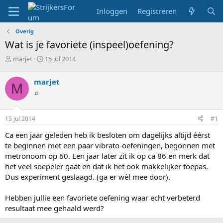
Inloggen
Registreren
Overig
Wat is je favoriete (inspeel)oefening?
T
S
marjet
15 jul 2014
o
t
p
a
marjet
M
i
r
♫
c
t
s
d
t
a
15 jul 2014
#1
a
t
r
u
Ca een jaar geleden heb ik besloten om dagelijks altijd éérst
t
m
te beginnen met een paar vibrato-oefeningen, begonnen met
e
metronoom op 60. Een jaar later zit ik op ca 86 en merk dat
r
het veel soepeler gaat en dat ik het ook makkelijker toepas.
Dus experiment geslaagd. (ga er wèl mee door).
Hebben jullie een favoriete oefening waar echt verbeterd
resultaat mee gehaald werd?