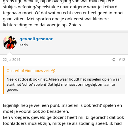
grens ligt, denk ik, bij de overgang van wat makkelijkere
stukjes oefening/speelstukje naar datgene waar je keihard
tegenaan moet. Of dat wat nu echt even er heel goed in moet
gaan zitten. Met sporten doe je ook eerst wat kleinere,
lichtere dingen en dat voer je op. Zoiets....
gevoeligesnaar
Karin
22 jul 2014
#12
Oosterhof Vioolbouw zei:
Nee, dat doe ik ook niet. Alleen waar houdt het inspelen op en waar
start het 'echte' spelen? Dat lijkt me haast onmogelijk om aan te
geven.
Eigenlijk heb je wel een punt. Inspelen is ook 'echt' spelen en
moet je vooral ook zo benaderen.
Een vroegere, geweldige docent heeft mij bijgebracht dat ook
toonladders muziek zijn, mits je ze als zodanig speelt. Ik had