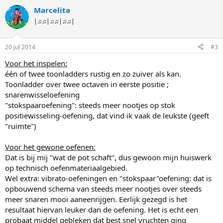
Marcelita
|♫♫|♫♫|♫♫|
20 jul 2014
#3
Voor het inspelen:
één of twee toonladders rustig en zo zuiver als kan.
Toonladder over twee octaven in eerste positie ;
snarenwisseloefening
"stokspaaroefening": steeds meer nootjes op stok
positiewisseling-oefening, dat vind ik vaak de leukste (geeft
"ruimte")
Voor het gewone oefenen:
Dat is bij mij "wat de pot schaft", dus gewoon mijn huiswerk
op technisch oefenmateriaalgebied.
Wel extra: vibrato-oefeningen en "stokspaar"oefening: dat is
opbouwend schema van steeds meer nootjes over steeds
meer snaren mooi aaneenrijgen. Eerlijk gezegd is het
resultaat hiervan leuker dan de oefening. Het is echt een
probaat middel gebleken dat best snel vruchten ging