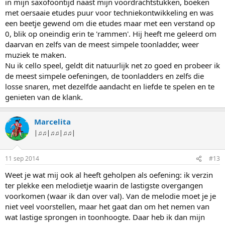
in mijn saxofoontijd naast mijn voordrachtstukken, boeken
met oersaaie etudes puur voor techniekontwikkeling en was
een beetje gewend om die etudes maar met een verstand op
0, blik op oneindig erin te 'rammen'. Hij heeft me geleerd om
daarvan en zelfs van de meest simpele toonladder, weer
muziek te maken.
Nu ik cello speel, geldt dit natuurlijk net zo goed en probeer ik
de meest simpele oefeningen, de toonladders en zelfs die
losse snaren, met dezelfde aandacht en liefde te spelen en te
genieten van de klank.
Marcelita
|♫♫|♫♫|♫♫|
11 sep 2014
#13
Weet je wat mij ook al heeft geholpen als oefening: ik verzin
ter plekke een melodietje waarin de lastigste overgangen
voorkomen (waar ik dan over val). Van de melodie moet je je
niet veel voorstellen, maar het gaat dan om het nemen van
wat lastige sprongen in toonhoogte. Daar heb ik dan mijn