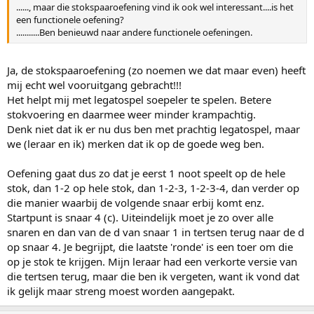
......, maar die stokspaaroefening vind ik ook wel interessant....is het
een functionele oefening?
...........Ben benieuwd naar andere functionele oefeningen.
Ja, de stokspaaroefening (zo noemen we dat maar even) heeft
mij echt wel vooruitgang gebracht!!!
Het helpt mij met legatospel soepeler te spelen. Betere
stokvoering en daarmee weer minder krampachtig.
Denk niet dat ik er nu dus ben met prachtig legatospel, maar
we (leraar en ik) merken dat ik op de goede weg ben.
Oefening gaat dus zo dat je eerst 1 noot speelt op de hele
stok, dan 1-2 op hele stok, dan 1-2-3, 1-2-3-4, dan verder op
die manier waarbij de volgende snaar erbij komt enz.
Startpunt is snaar 4 (c). Uiteindelijk moet je zo over alle
snaren en dan van de d van snaar 1 in tertsen terug naar de d
op snaar 4. Je begrijpt, die laatste 'ronde' is een toer om die
op je stok te krijgen. Mijn leraar had een verkorte versie van
die tertsen terug, maar die ben ik vergeten, want ik vond dat
ik gelijk maar streng moest worden aangepakt.