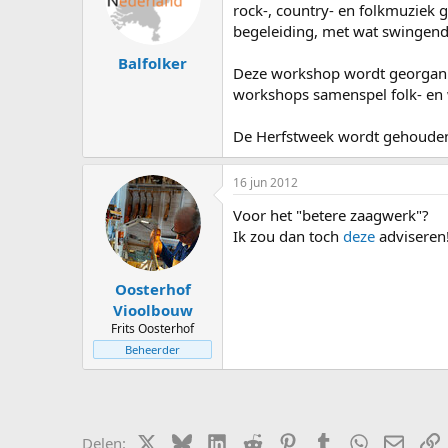
s
d
rock-, country- en folkmuziek g
t
a
begeleiding, met wat swingend
a
t
Balfolker
r
u
Deze workshop wordt georgani
t
m
workshops samenspel folk- en
e
r
De Herfstweek wordt gehouden 
16 jun 2012
Voor het "betere zaagwerk"?
Ik zou dan toch
deze
adviseren
Oosterhof
Vioolbouw
Frits Oosterhof
Beheerder
X (Twitter)
Bluesky
LinkedIn
Reddit
Pinterest
Tumblr
WhatsApp
E-mail
L
Delen: