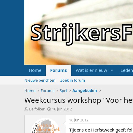
Strijker
Home
Forums
Wat is er nieuw
Leden
Nieuwe berichten
Zoek in forum
Home
Forums
Spel
Aangeboden
Weekcursus workshop "Voor het
T
S
Balfolker
16 jun 2012
o
t
p
a
16 jun 2012
i
r
Tijdens de Herfstweek geeft folk
c
t