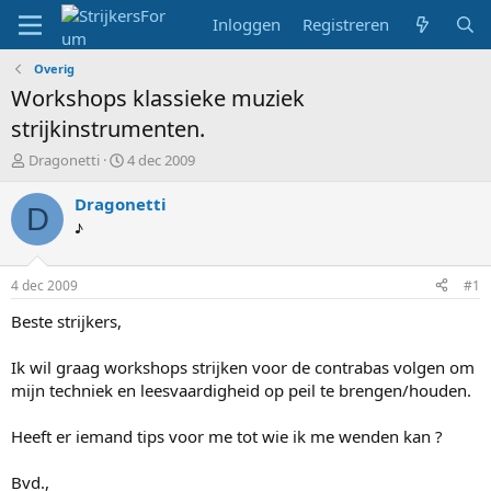
Inloggen
Registreren
Overig
Workshops klassieke muziek
strijkinstrumenten.
T
S
Dragonetti
4 dec 2009
o
t
p
a
Dragonetti
D
i
r
♪
c
t
s
d
t
a
4 dec 2009
#1
a
t
r
u
Beste strijkers,
t
m
e
Ik wil graag workshops strijken voor de contrabas volgen om
r
mijn techniek en leesvaardigheid op peil te brengen/houden.
Heeft er iemand tips voor me tot wie ik me wenden kan ?
Bvd.,