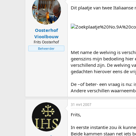
s
d
Dit plaatje van twee Italiaans
t
a
a
t
r
u
t
m
Oosterhof
e
r
Vioolbouw
Frits Oosterhof
Beheerder
Met name de welving is verschil
geenszins mijn bedoeling hier 
verschillend zijn. De welving v
gedachten hierover eens de vrij
De –of beter- een vraag is nu: i
Andere verschillen waarneemb
31 mrt 2007
Frits,
In eerste instantie zou ik kunne
Beide kammen staan net iets bo