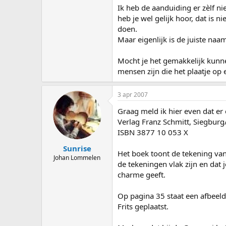
Ik heb de aanduiding er zèlf ni
Remi
heb je wel gelijk hoor, dat is n
doen.
Maar eigenlijk is de juiste na
Mocht je het gemakkelijk kunne
mensen zijn die het plaatje op
3 apr 2007
Graag meld ik hier even dat er
Verlag Franz Schmitt, Siegburg
ISBN 3877 10 053 X
Sunrise
Het boek toont de tekening van
Johan Lommelen
de tekeningen vlak zijn en dat j
charme geeft.
Op pagina 35 staat een afbeeld
Frits geplaatst.