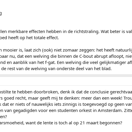
llen merkbare effecten hebben in de richtstraling. Wat beter is va
ed heeft op het totale effect.
mooier is, laat zich (ook) niet zomaar zeggen: het heeft natuurli
tbaar nu, dat een welving die binnen de C-bout abrupt afloopt, nie
d en aanblik van het f-gat. Een welving die veel gelijkmatiger af
 de rest van de welving van onderste deel van het blad.
tilte te hebben doorbroken, denk ik dat de conclusie gerechtvaa
rs goed recht, maar geeft mij te denken: meer dan een week! Tro
k dat er niets of nauwelijks iets zinnigs is toegevoegd op geen v
 van gegadigden voor een studenten orkest in Amsterdam. Zitten w
den?
jaarsmoeheid, want de lente is toch al op 21 maart begonnen?