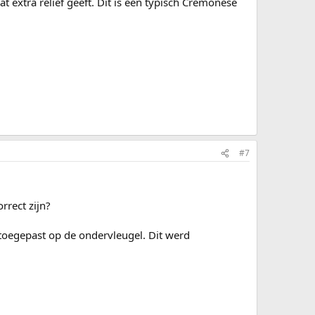
t extra reliëf geeft. Dit is een typisch Cremonese
#7
rrect zijn?
 toegepast op de ondervleugel. Dit werd