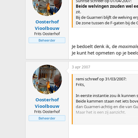
Sunrise schreef op 01/04/2007:
Beide welvingen zouden wel e
zit.
Bij de Guarneri blijft de welving e
Oosterhof
De zone tussen de F-gaten bij de Gu
Vioolbouw
Frits Oosterhof
Beheerder
Je bedoelt denk ik, de
maximal
Je kunt het opmeten op je beel
3 apr 2007
remi schreef op 31/03/2007:
Frits,
In eerste instantie zou ik kunnen s
Oosterhof
Beide kammen staan net iets boven
Vioolbouw
dan Guarneri-achtig en die van Gua
Frits Oosterhof
Maar het is een zij aanzicht.
Beheerder
De lengte van de C-bout is bij de T
"
Als ik de foto´s nader bekijk likt