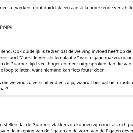
e meesterwerken toont duidelijk een aantal kenmerkende verschill
lend. Ook duidelijk is te zien dat de welving invloed heeft op de
een soort “Zoek-de-verschillen-plaatje “ van te gaan maken, maar
an de Guarneri lijkt veel hoger en meer uitgesproken dan die van 
e loop te laten, want niemand kan “iets fouts” doen.
s die welving zo verschillend en zo ja, waaruit bestaat het grootst
aar?
n stellen dat de Guarneri vlakker zou kunnen zijn (met als richtpunt
ven de inkeping van de f-gaten en de vorm van de F gaten geven