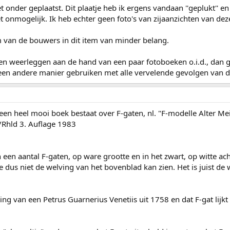
et onder geplaatst. Dit plaatje heb ik ergens vandaan ''geplukt''
iet onmogelijk. Ik heb echter geen foto's van zijaanzichten van dez
am van de bouwers in dit item van minder belang.
n weerleggen aan de hand van een paar fotoboeken o.i.d., dan gr
 een andere manier gebruiken met alle vervelende gevolgen van d
 een heel mooi boek bestaat over F-gaten, nl. "F-modelle Alter Me
/Rhld 3. Auflage 1983
 een aantal F-gaten, op ware grootte en in het zwart, op witte ac
e dus niet de welving van het bovenblad kan zien. Het is juist de w
ing van een Petrus Guarnerius Venetiis uit 1758 en dat F-gat lijk