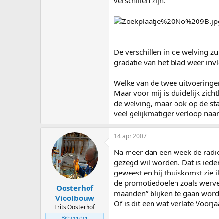
verschillen zijn.
De verschillen in de welving zu
gradatie van het blad weer invlo
Welke van de twee uitvoeringen 
Maar voor mij is duidelijk zich
de welving, maar ook op de stan
veel gelijkmatiger verloop naar
14 apr 2007
Na meer dan een week de radios
gezegd wil worden. Dat is iede
geweest en bij thuiskomst zie i
de promotiedoelen zoals werven
Oosterhof
maanden” blijken te gaan wor
Vioolbouw
Of is dit een wat verlate Voor
Frits Oosterhof
Beheerder