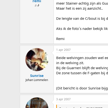
remi
meer Stainer-achtig zijn als Gu
♫ ♪
Maar het is een zij aanzicht..
De lengte van de C/bout is bij d
Aks ik de foto´s nader bekijk li
Remi
1 apr 2007
Beide welvingen zouden wel een
in de welving zit.
Bij de Guarneri blijft de welvin
De zone tussen de F-gaten bij d
Sunrise
Johan Lommelen
(Dit bericht is door Sunrise b
3 apr 2007