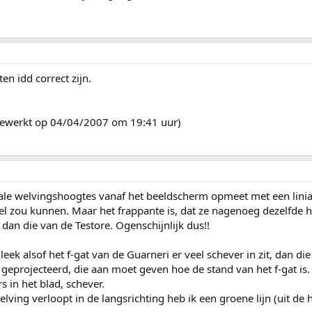
ften idd correct zijn.
ijgewerkt op 04/04/2007 om 19:41 uur)
le welvingshoogtes vanaf het beeldscherm opmeet met een liniaa
el zou kunnen. Maar het frappante is, dat ze nagenoeg dezelfde h
dan die van de Testore. Ogenschijnlijk dus!!
eek alsof het f-gat van de Guarneri er veel schever in zit, dan di
geprojecteerd, die aan moet geven hoe de stand van het f-gat is. En
s in het blad, schever.
ving verloopt in de langsrichting heb ik een groene lijn (uit de 