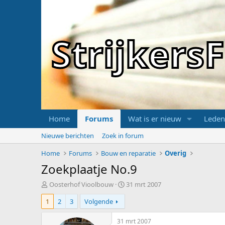
Strijker
Home
Forums
Wat is er nieuw
Leden
Nieuwe berichten
Zoek in forum
Home
Forums
Bouw en reparatie
Overig
Zoekplaatje No.9
T
S
Oosterhof Vioolbouw
31 mrt 2007
o
t
1
2
3
Volgende
p
a
i
r
c
t
31 mrt 2007