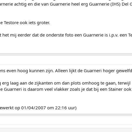
arnerie achtig en die van Guarnerie heel erg Guarnerie (IHS) Del G
e Testore ook iets groter.
kt het mij eerder dat de onderste foto een Guarnerie is i.p.v. een T
s even hoog kunnen zijn. Alleen lijkt de Guarneri hoger gewelfd 
g erg laag aan de zijkanten om dan plots omhoog te gaan, terwijl h
e Guarneri is daarom veel vlakker zoals je dat bij een Stainer ook 
ijgewerkt op 01/04/2007 om 22:16 uur)