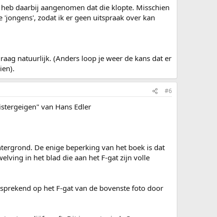
 en heb daarbij aangenomen dat die klopte. Misschien
e 'jongens', zodat ik er geen uitspraak over kan
aag natuurlijk. (Anders loop je weer de kans dat er
ien).
#6
istergeigen" van Hans Edler
htergrond. De enige beperking van het boek is dat
elving in het blad die aan het F-gat zijn volle
t sprekend op het F-gat van de bovenste foto door