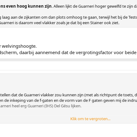
ens even hoog kunnen zijn
. Alleen lijkt de Guarneri hoger gewelfd te zij
rg laag aan de zijkanten om dan plots omhoog te gaan, terwijl het bij de Testo
arneri is daarom veel vlakker zoals je dat bij een Stainer ook ziet.
e
welvingshoogte.
dscherm, daarbij aannemend dat de vergrotingsfactor voor beide 
tellen dat de Guarneri vlakker zou kunnen zijn (met als richtpunt de toets, dez
 de inkeping van de f-gaten en de vorm van de F gaten geven mij de indruk
rneri heel erg Guarneri (IHS) Del Gésu lijken.
Klik om te vergroten...
estore ook iets groter.
 het mij eerder dat de onderste foto een Guarnerie is i.p.v. een Testore.