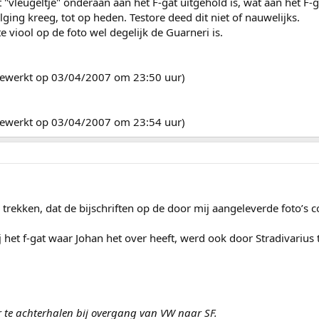
 "vleugeltje" onderaan aan het F-gat uitgehold is, wat aan het F-ga
ging kreeg, tot op heden. Testore deed dit niet of nauwelijks.
 viool op de foto wel degelijk de Guarneri is.
ijgewerkt op 03/04/2007 om 23:50 uur)
ijgewerkt op 03/04/2007 om 23:54 uur)
 trekken, dat de bijschriften op de door mij aangeleverde foto’s co
j het f-gat waar Johan het over heeft, werd ook door Stradivarius
er te achterhalen bij overgang van VW naar SF.