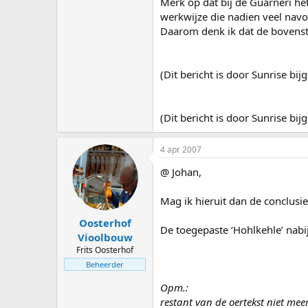
Merk op dat bij de Guarneri het
werkwijze die nadien veel navol
Daarom denk ik dat de bovenste
(Dit bericht is door Sunrise b
(Dit bericht is door Sunrise b
4 apr 2007
@ Johan,
Mag ik hieruit dan de conclusie
Oosterhof
De toegepaste ‘Hohlkehle’ nabi
Vioolbouw
Frits Oosterhof
Beheerder
Opm.:
restant van de oertekst niet me