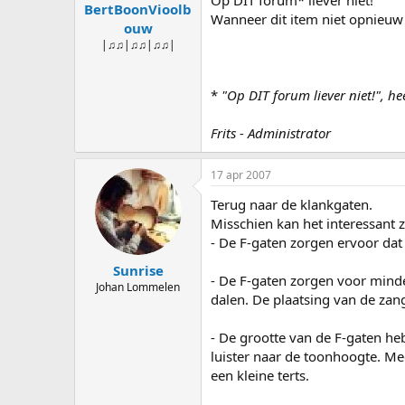
BertBoonVioolb
Wanneer dit item niet opnieuw d
ouw
|♫♫|♫♫|♫♫|
*
"Op DIT forum liever niet!", h
Frits - Administrator
17 apr 2007
Terug naar de klankgaten.
Misschien kan het interessant 
- De F-gaten zorgen ervoor da
Sunrise
- De F-gaten zorgen voor mind
Johan Lommelen
dalen. De plaatsing van de zan
- De grootte van de F-gaten he
luister naar de toonhoogte. Me
een kleine terts.