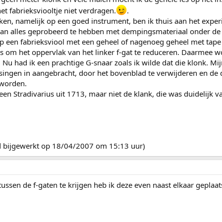
et fabrieksviooltje niet verdragen.
.
inken, namelijk op een goed instrument, ben ik thuis aan het ex
a van alles geprobeerd te hebben met dempingsmateriaal onder de
op een fabrieksviool met een geheel of nagenoeg geheel met tape a
as om het oppervlak van het linker f-gat te reduceren. Daarmee wo
! Nu had ik een prachtige G-snaar zoals ik wilde dat die klonk. Mij
singen in aangebracht, door het bovenblad te verwijderen en de di
eworden.
een Stradivarius uit 1713, maar niet de klank, die was duidelijk 
rd bijgewerkt op 18/04/2007 om 15:13 uur)
ussen de f-gaten te krijgen heb ik deze even naast elkaar geplaat