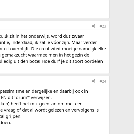
#23
op. Ik zit in het onderwijs, word dus zwaar
ntie, inderdaad, ik zal je vóór zijn. Maar verder
it overblijft. Die creativiteit moet je namelijk èlke
de gemakzucht waarmee men in het gezin de
olledig uit den boze! Hoe durf je dit soort oordelen
#24
rpessimisme en dergelijke en daarbij ook in
TEN dit forum* verwijzen.
ken) heeft het m.i. geen zin om met een
de vraag of dat al wordt gelezen en vervolgens is
al grijpen.
 doen.