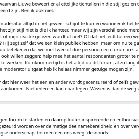
aarvan Liuwe beweert er al ettelijke tientallen in die stijl gezien
eerd zijn. Ben ik ook niet.
moderator altijd in het geweer schijnt te komen wanneer ik het l
et zijn stijl niet is die ik hanteer, maar wij zijn verschillende men
of mijn reactie gelezen wordt of niet? Of dat het leidt tot een we
? Hij zegt zelf dat we een klein publiek hebben, maar om nu te
t zou betekenen dat we met twee of drie personen een forum in st
 ook willen zeggen: help mee het aantal respondanten groter te
n te werken. Komkommertijd is het altijd op dit forum, al zo lan
de moderator uitgaat heb ik helaas nimmer getuige mogen zijn.
ar dat hier weer het een en ander wordt gecensureerd of zelfs ge
d aankomen. Niet iedereen kan daar tegen. Wissen is dan de weg
igen forum te starten en daarop louter inspirerende en enthousi
 gezeurd worden over de matige deelnamebereidheid en over verd
gse ouderschap, tot men een ons weegt desnoods.