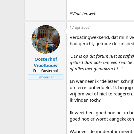
*Violistenweb
17 apr 2007
Verbazingwekkend, dat mijn woo
had gericht, getuige de zinsned
“
..Er is op dit forum niet speci
Oosterhof
gebied dan ook- om een reactie t
Vioolbouw
of alles met gemakzucht...
”
Frits Oosterhof
Beheerder
En wanneer ik "de lezer" schrij
om en is onbedoeld. Ik begrijp 
vrij om wel of niet te reager
ik vinden toch?
Ik weet heel goed hoe het in he
goed hoe er wordt aangekeken 
Wanneer de moderator meent dat