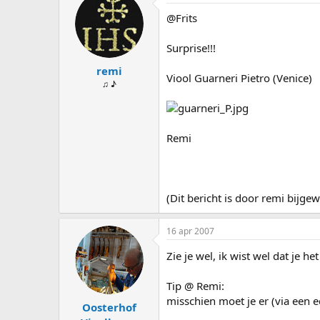
s
d
@Frits
t
a
a
t
r
u
Surprise!!!
t
m
remi
e
Viool Guarneri Pietro (Venice)
r
♫ ♪
Remi
(Dit bericht is door remi bijg
16 apr 2007
Zie je wel, ik wist wel dat je h
Tip @ Remi:
misschien moet je er (via een 
Oosterhof