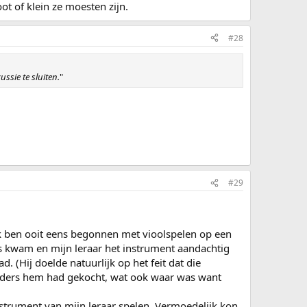
t of klein ze moesten zijn.
#28
ussie te sluiten.
"
#29
Ik ben ooit eens begonnen met vioolspelen op een
es kwam en mijn leraar het instrument aandachtig
. (Hij doelde natuurlijk op het feit dat die
 anders hem had gekocht, wat ook waar was want
nstrument van mijn leraar spelen. Vermoedelijk kon