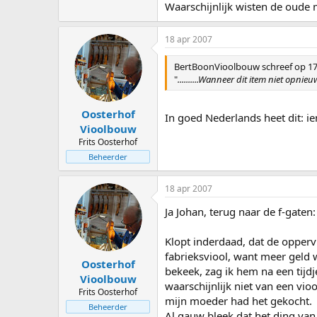
Waarschijnlijk wisten de oude 
18 apr 2007
BertBoonVioolbouw schreef op 17
"
..........Wanneer dit item niet opni
Oosterhof
In goed Nederlands heet dit: 
Vioolbouw
Frits Oosterhof
Beheerder
18 apr 2007
Ja Johan, terug naar de f-gaten:
Klopt inderdaad, dat de opperv
fabrieksviool, want meer geld 
Oosterhof
bekeek, zag ik hem na een tijdje
Vioolbouw
waarschijnlijk niet van een vi
Frits Oosterhof
mijn moeder had het gekocht.
Beheerder
Al gauw bleek dat het ding van