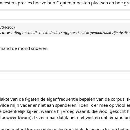
meesters precies hoe ze hun F-gaten moesten plaatsen en hoe groo
/04/2007:
euw de wending neemt die het in de titel suggereert, zal ik genoodzaakt zijn de disc
iemand de mond snoeren.
lakte van de f-gaten de eigenfrequentie bepalen van de corpus. 
wilde mijn vader er niet aan spenderen. Toen ik er mee op viooll
 bedenkelijk kijken, waarna hij vroeg waar ik die viool gekocht had
oolbouwer kwam). Ik zei maar dat ik het niet wist en dat iemand
 geen meter klonk en vele malen mocht ik de gehele les op het i