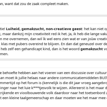
van, want dat zou de zaak compleet maken.
tie!
Luiheid, gemakzucht, non-creatieve geest
: het kan niet 
maar dankzij mijn creativiteit red ik het. Ja, ik heb die lange vaka
 me overnemen, dan wil ìk wel eens zien wat er van joùw creativite
klas met pubers overeind te blijven. En dan dat geneuzel over 
k heb zelf een gehandicapt kind, dan is het woord
gemakzucht
v
hamen.
 de behoefte hebben aan het voeren van een discussie over cultuu
, dan moet ik jullie helaas naar andere communicatiemiddelen BUI
rtijd op het forum is (kennelijk is die dit jaar vroeg aangebro
ger naar het luie k***tjesvolk te wijzen. Allereerst is het maar 
strijkende en vioolbouwende volk daardoor naar het toetsenbord z
it een kleine taalgemeenschap en daar moeten we het maar mee