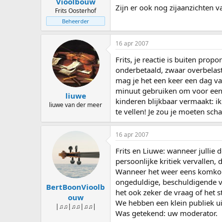
Vioolbouw
Zijn er ook nog zijaanzichten 
Frits Oosterhof
Beheerder
16 apr 2007
Frits, je reactie is buiten propor
onderbetaald, zwaar overbelast, 
mag je het een keer een dag van
minuut gebruiken om voor een 
liuwe
kinderen blijkbaar vermaakt: i
liuwe van der meer
te vellen! Je zou je moeten sc
16 apr 2007
Frits en Liuwe: wanneer jullie
persoonlijke kritiek vervallen
Wanneer het weer eens komkomme
ongeduldige, beschuldigende vin
BertBoonVioolb
het ook zeker de vraag of het 
ouw
We hebben een klein publiek u
|♫♫|♫♫|♫♫|
Was getekend: uw moderator.