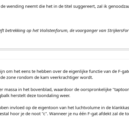
e wending neemt die het in de titel suggereert, zal ik genoodzaakt
eeft betrekking op het Violistenforum, de voorganger van StrijkersFo
zijn om het eens te hebben over de eigenlijke functie van de F-ga
t de zone rondom de kam veerkrachtiger wordt.
er massa in het bovenblad, waardoor de oorspronkelijke "taptoon
gbalk herstelt deze toondaling weer.
bben invloed op de eigentoon van het luchtvolume in de klankkast
estal hoor je de noot "c". Wanneer je nu één F-gat afdekt zal de