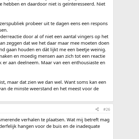
 te hebben en daardoor niet is geïnteresseerd. Niet
ezerspubliek probeer uit te dagen eens een respons
sen.
derreactie door al of niet een aantal vingers op het
 gaan zeggen dat we het daar maar mee moeten doen
and gaan houden en dàt lijkt me een beetje weinig.
 maken en moedig mensen aan zich tot een reactie
g ik er aan deelneem. Maar van een enthousiaste en
wist, maar dat zien we dan wel. Want soms kan een
 van de minste weerstand en het meest voor de
#26
asmerende verhalen te plaatsen. Wat mij betreft mag
erfelijk hangen voor de buis en de inadequate