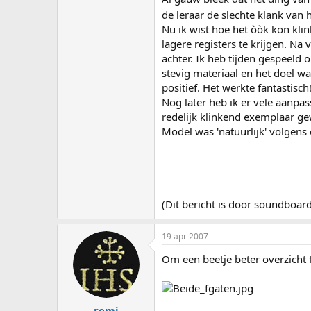
de leraar de slechte klank van h
Nu ik wist hoe het òòk kon kl
lagere registers te krijgen. N
achter. Ik heb tijden gespeeld 
stevig materiaal en het doel w
positief. Het werkte fantastisch
Nog later heb ik er vele aanpas
redelijk klinkend exemplaar g
Model was 'natuurlijk' volgens 
(Dit bericht is door soundboa
19 apr 2007
Om een beetje beter overzicht t
remi