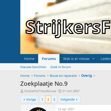
Strijker
Home
Forums
Wat is er nieuw
Leden
Nieuwe berichten
Zoek in forum
Home
Forums
Bouw en reparatie
Overig
Zoekplaatje No.9
T
S
Oosterhof Vioolbouw
31 mrt 2007
o
t
Vorige
1
2
3
Volgende
p
a
i
r
c
t
16 apr 2007