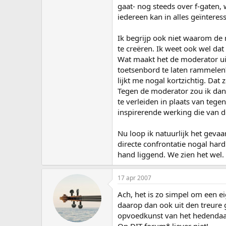
gaat- nog steeds over f-gaten, w
iedereen kan in alles geïnteress
Ik begrijp ook niet waarom de 
te creëren. Ik weet ook wel dat h
Wat maakt het de moderator uit 
toetsenbord te laten rammelen
lijkt me nogal kortzichtig. Da
Tegen de moderator zou ik dan
te verleiden in plaats van tege
inspirerende werking die van 
Nu loop ik natuurlijk het geva
directe confrontatie nogal har
hand liggend. We zien het wel.
17 apr 2007
Ach, het is zo simpel om een e
daarop dan ook uit den treure
opvoedkunst van het hedendaa
Op DIT forum* liever niet!