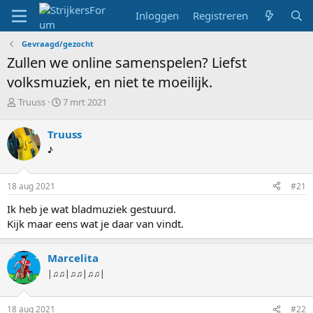
Inloggen
Registreren
Gevraagd/gezocht
Zullen we online samenspelen? Liefst
volksmuziek, en niet te moeilijk.
T
S
Truuss
7 mrt 2021
o
t
p
a
Truuss
i
r
♪
c
t
s
d
t
a
18 aug 2021
#21
a
t
r
u
Ik heb je wat bladmuziek gestuurd.
t
m
Kijk maar eens wat je daar van vindt.
e
r
Marcelita
|♫♫|♫♫|♫♫|
18 aug 2021
#22