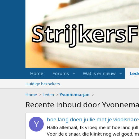
Strijker
Home
Forums
Wat is er nieuw
Led
Huidige bezoekers
Home
Leden
Yvonnemarjan
Recente inhoud door Yvonnema
hoe lang doen jullie met je vioolsnar
Y
Hallo allemaal, Ik vroeg me af hoe lang jul
Voor de e snaar, die klinkt nog wel goed, ma