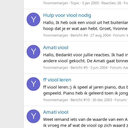
Yvonnemarjan
Topic
5 jan 2005
Reacties: 26
F
Hulp voor viool nodig
Y
Hallo, Ik heb ook een viool uit het buitenl
hoop dat je er wat aan hebt. Groet, Yvonne
Yvonnemarjan
Bericht #4
27 aug 2004
Forum:
V
Amati viool
Y
Hallo, Bedankt voor jullie reacties. Ik had
andere viool gekocht. De Amati gaat binnenk
Yvonnemarjan
Bericht #5
3 jun 2004
Forum:
Aa
ff viool leren
Y
ff viool leren.:) ik speel al jaren piano, d
gespeeld. Piano heb ik geleerd toen ik jon
Yvonnemarjan
Bericht #10
30 dec 2003
Forum:
Amati viool
Y
Weet iemand iets van de waarde van een Am
ik vroeg me af wat de viool op zich waard 