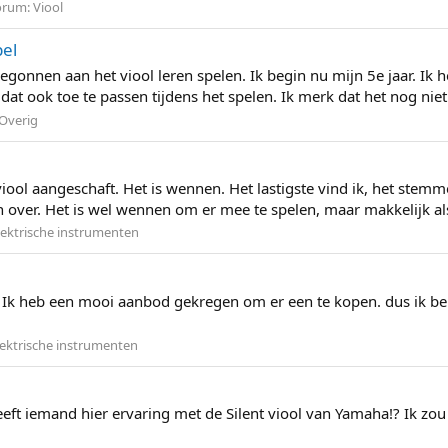
orum:
Viool
pel
 begonnen aan het viool leren spelen. Ik begin nu mijn 5e jaar. Ik
t ook toe te passen tijdens het spelen. Ik merk dat het nog niet g
Overig
viool aangeschaft. Het is wennen. Het lastigste vind ik, het stem
over. Het is wel wennen om er mee te spelen, maar makkelijk als j
lektrische instrumenten
n! Ik heb een mooi aanbod gekregen om er een te kopen. dus ik be
lektrische instrumenten
eft iemand hier ervaring met de Silent viool van Yamaha!? Ik zo