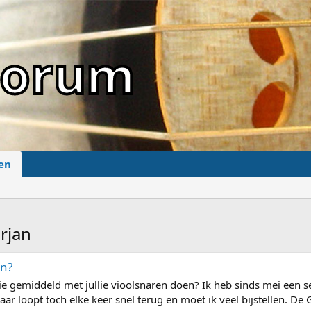
sForum
en
rjan
en?
lie gemiddeld met jullie vioolsnaren doen? Ik heb sinds mei een set
ar loopt toch elke keer snel terug en moet ik veel bijstellen. De G 