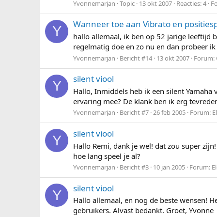
Yvonnemarjan
Topic
13 okt 2007
Reacties: 4
F
Wanneer toe aan Vibrato en posities
Y
hallo allemaal, ik ben op 52 jarige leeftijd
regelmatig doe en zo nu en dan probeer ik da
Yvonnemarjan
Bericht #14
13 okt 2007
Forum:
silent viool
Y
Hallo, Inmiddels heb ik een silent Yamaha 
ervaring mee? De klank ben ik erg tevreden 
Yvonnemarjan
Bericht #7
26 feb 2005
Forum:
E
silent viool
Y
Hallo Remi, dank je wel! dat zou super zij
hoe lang speel je al?
Yvonnemarjan
Bericht #3
10 jan 2005
Forum:
E
silent viool
Y
Hallo allemaal, en nog de beste wensen! He
gebruikers. Alvast bedankt. Groet, Yvonne