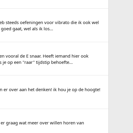
 heb steeds oefeningen voor vibrato die ik ook wel
oed gaat, wel als ik los...
men vooral de E snaar. Heeft iemand hier ook
e op een "raar" tijdstip behoefte...
n er over aan het denken! ik hou je op de hoogte!
u er graag wat meer over willen horen van