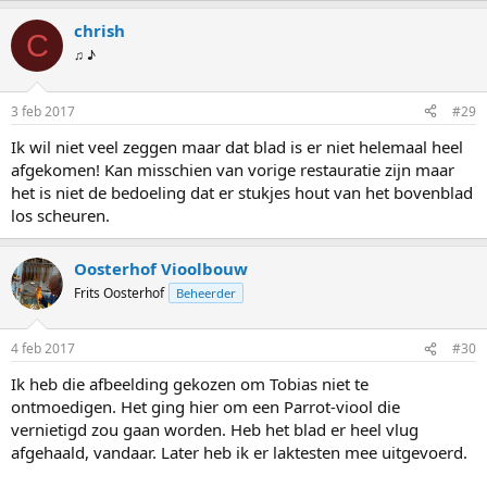
Daarna zien we wel weer verder. Samen sterk!
chrish
C
♫ ♪
3 feb 2017
#29
Ik wil niet veel zeggen maar dat blad is er niet helemaal heel
afgekomen! Kan misschien van vorige restauratie zijn maar
het is niet de bedoeling dat er stukjes hout van het bovenblad
los scheuren.
Oosterhof Vioolbouw
Frits Oosterhof
Beheerder
4 feb 2017
#30
Ik heb die afbeelding gekozen om Tobias niet te
ontmoedigen. Het ging hier om een Parrot-viool die
vernietigd zou gaan worden. Heb het blad er heel vlug
afgehaald, vandaar. Later heb ik er laktesten mee uitgevoerd.