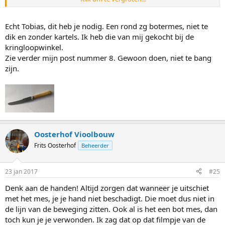
dessertmes, alsof hij een boterham ging doorsnijden.
Er moet toch zoiets zijn als een vioolbovenbladverwijderingsmes,
Echt Tobias, dit heb je nodig. Een rond zg botermes, niet te
een mes dat door vele generaties vioolbouwers is uitgetest en als
dik en zonder kartels. Ik heb die van mij gekocht bij de
beste uit de bus is gekomen. Maar volgens mij zijn al die filmpjes
kringloopwinkel.
bedoeld om een rookgordijn te leggen, want vioolbouwers
Zie verder mijn post nummer 8. Gewoon doen, niet te bang
vertellen hun geheimen niet, een dessertmes stel je voor.
zijn.
Oosterhof Vioolbouw
Frits Oosterhof
Beheerder
23 jan 2017
#25
Denk aan de handen! Altijd zorgen dat wanneer je uitschiet
met het mes, je je hand niet beschadigt. Die moet dus niet in
de lijn van de beweging zitten. Ook al is het een bot mes, dan
toch kun je je verwonden. Ik zag dat op dat filmpje van de