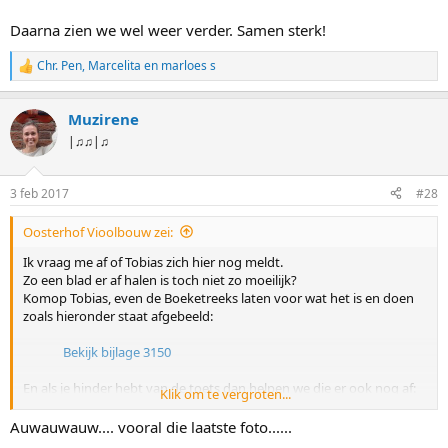
Daarna zien we wel weer verder. Samen sterk!
Chr. Pen
,
Marcelita
en
marloes s
W
a
a
Muzirene
r
d
|♫♫|♫
e
r
i
3 feb 2017
#28
n
g
Oosterhof Vioolbouw zei:
e
n
Ik vraag me af of Tobias zich hier nog meldt.
:
Zo een blad er af halen is toch niet zo moeilijk?
Komop Tobias, even de Boeketreeks laten voor wat het is en doen
zoals hieronder staat afgebeeld:
Bekijk bijlage 3150
En als je hinder hebt van de toets dan helpen we die er ook nog af:
Klik om te vergroten...
Bekijk bijlage 3151
Auwauwauw.... vooral die laatste foto......