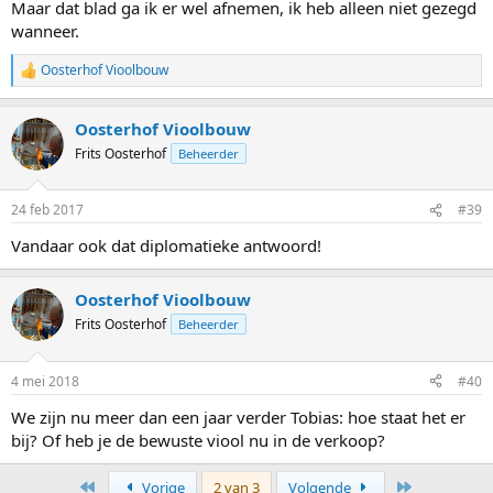
Maar dat blad ga ik er wel afnemen, ik heb alleen niet gezegd
wanneer.
Oosterhof Vioolbouw
W
a
a
Oosterhof Vioolbouw
r
d
Frits Oosterhof
Beheerder
e
r
i
24 feb 2017
#39
n
g
Vandaar ook dat diplomatieke antwoord!
e
n
:
Oosterhof Vioolbouw
Frits Oosterhof
Beheerder
4 mei 2018
#40
We zijn nu meer dan een jaar verder Tobias: hoe staat het er
bij? Of heb je de bewuste viool nu in de verkoop?
Eerste
Laatste
Vorige
2 van 3
Volgende