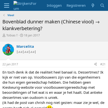
Inloggen
Registreren
Viool
Bovenblad dunner maken (Chinese viool) →
klankverbetering?
T
S
Tobias †
18 jan 2017
o
t
p
a
Marcelita
i
r
|♫♫|♫♫|♫♫|
c
t
s
d
t
a
22 jan 2017
#21
a
t
r
u
En toch denk ik dat de realiteit heel banaal is. Dessertmes? Ik
t
m
kijk er niet van op. Vioolbouwers zijn van die eigenheimers
e
die hun eigen gereedschap hebben. Die hebben geen
r
Kieskeurig-website voor vioolbouwersgereedschap met
beoordelingen of het wat is en waar je het haalt. Dat antieke
dessertmes van oudoom is uniek.
(ik had de post van chrish nog niet gezien: maar zie je wel, de
eerste heeft zich al gemeld
)