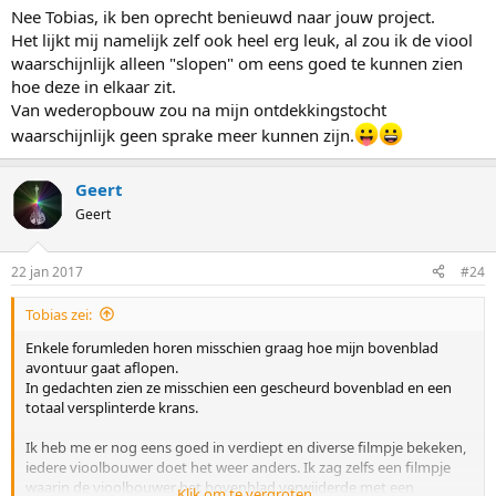
Nee Tobias, ik ben oprecht benieuwd naar jouw project.
Het lijkt mij namelijk zelf ook heel erg leuk, al zou ik de viool
waarschijnlijk alleen "slopen" om eens goed te kunnen zien
hoe deze in elkaar zit.
Van wederopbouw zou na mijn ontdekkingstocht
waarschijnlijk geen sprake meer kunnen zijn.
Geert
Geert
22 jan 2017
#24
Tobias zei:
Enkele forumleden horen misschien graag hoe mijn bovenblad
avontuur gaat aflopen.
In gedachten zien ze misschien een gescheurd bovenblad en een
totaal versplinterde krans.
Ik heb me er nog eens goed in verdiept en diverse filmpje bekeken,
iedere vioolbouwer doet het weer anders. Ik zag zelfs een filmpje
waarin de vioolbouwer het bovenblad verwijderde met een
Klik om te vergroten...