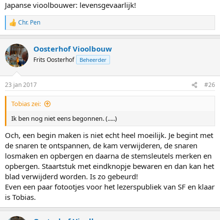
Japanse vioolbouwer: levensgevaarlijk!
Chr. Pen
W
a
a
Oosterhof Vioolbouw
r
d
Frits Oosterhof
Beheerder
e
r
i
23 jan 2017
#26
n
g
Tobias zei:
e
n
Ik ben nog niet eens begonnen. (.....)
:
Och, een begin maken is niet echt heel moeilijk. Je begint met
de snaren te ontspannen, de kam verwijderen, de snaren
losmaken en opbergen en daarna de stemsleutels merken en
opbergen. Staartstuk met eindknopje bewaren en dan kan het
blad verwijderd worden. Is zo gebeurd!
Even een paar fotootjes voor het lezerspubliek van SF en klaar
is Tobias.