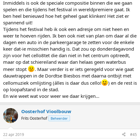
Inmiddels is ook de speciale compositie binnen die we gaan
spelen en die tijdens het festival in wereldpremiere gaat. Ik
ben heel benieuwd hoe het geheel gaat klinken! Het ziet er
spannend uit!
Tijdens het festival heb ik ook een adresje om niet heen en
weer te hoeven rijden. Ik ben ook niet van plan om daar al die
dagen een auto in de parkeergarage te zetten voor de enkele
keer dat-ie misschien handig is. Dat zou op donderdagavond
zijn voor het cello8tet die dan niet in het centrum optreedt,
maar op dat schiereiland waar dan helaas geen waterbus
meer stopt
. Maar verder is er iets geregeld voor wie gaat
dauwtrappen in de Dordtse Biesbos met daarna ontbijt met
cellomuziek omlijsting (álles is daar dus cello!
) en de rest is
op loopafstand in de stad.
En wie weet wat voor weer we daar krijgen...
Oosterhof Vioolbouw
Frits Oosterhof
Beheerder
22 apr 2019
#45