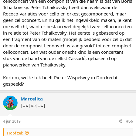
celloconcert van een componist van die naam is dat van Boris
middagles voor iedere groep met één van de docenten. Dat
Tchaikovsky. Peter Tchaikovsky heeft dan weliswaar de
rouleerde ook wat, al had je ook nog een docent die je wat vaker
Rococo-variaties voor cello en orkest gecomponeerd, maar
zag.
geen celloconcert. En nu ga ik het ingewikkeld maken, je kent
Na die lessen was er weer een concert. Op de eerste dag
me wellicht, want er bestaan wel degelijk twee celloconcerten
(Hemelvaartsdag) was dat het familieconcert van het Cello8tet. Die
in relatie tot Peter Tchaikovsky. Het eerste is gebaseerd op
dag was het immers ook kinderdag voor kinderen in de
basisschoolleeftijd en dat werd geleid door twee cellodocenten.
een fragment van 60 maten (mogelijk bedoeld voor cello) dat
Het cello8tet voerde 's avonds een concert uit met muziek van het
door de componist Leonovich is 'aangevuld' tot een compleet
type minimal music en wist het publiek in de voormalige
celloconcert. Een wat ouder onecht kind is een concertant
scheepswerf vijf kwartier te boeien. Het was ook heel mooi hoe ze
stuk van de hand van de cellist Cassadó, gebaseerd op
bij het afbouwen van de spanning ineens heel onopvallend
pianowerken van Tchaikovsky.
overschakelden op electrisch. Dat intense van het acoustische gaat
er dan verder af, het wordt allemaal rustig en gelijkmatig.
Kortom, welk stuk heeft Pieter Wispelwey in Dordrecht
Dit was dus maar de beschrijving van hoe een dag daar verloopt,
gespeeld?
maar daar volgen nog wat dagen op. Het openingsconcert was bij
deze editie van Dordt in Cello ook nog eens op woensdagavond,
zodat je eigenlijk nog wat langer in de cellobubbel verkeert. Tijdens
Marcelita
dit concert speelde Wispelwey met het Nederlands Jeugd
|♫♫|♫♫|♫♫|
Strijkorkest het celloconcert van Tjaikovskie, soleerde Mascha van
Nieuwkerk in een nieuwe compositie van Tom Trapp met
begeleiding van genoemd strijkorkest en werd ook nog eens door
4 jun 2019
#56
Wispelwey het celloconcert van Gulda gespeeld met een harmonie-
ensemble.
Hopf zei: