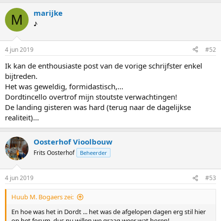
a
marijke
r
M
d
♪
e
r
i
4 jun 2019
#52
n
g
Ik kan de enthousiaste post van de vorige schrijfster enkel
e
bijtreden.
n
:
Het was geweldig, formidastisch,...
Dordtincello overtrof mijn stoutste verwachtingen!
De landing gisteren was hard (terug naar de dagelijkse
realiteit)...
Oosterhof Vioolbouw
Frits Oosterhof
Beheerder
4 jun 2019
#53
Huub M. Bogaers zei:
En hoe was het in Dordt ... het was de afgelopen dagen erg stil hier
op het forum, dus nu willen we graag weer wat horen!