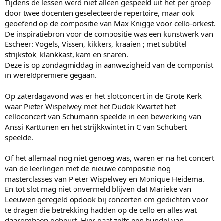
Tijdens de lessen werd niet alleen gespeeld uit het per groep
door twee docenten geselecteerde repertoire, maar ook
geoefend op de compositie van Max Knigge voor cello-orkest.
De inspiratiebron voor de compositie was een kunstwerk van
Escheer: Vogels, Vissen, kikkers, kraaien ; met subtitel
strijkstok, klankkast, kam en snaren.
Deze is op zondagmiddag in aanwezigheid van de componist
in wereldpremiere gegaan.
Op zaterdagavond was er het slotconcert in de Grote Kerk
waar Pieter Wispelwey met het Dudok Kwartet het
celloconcert van Schumann speelde in een bewerking van
Anssi Karttunen en het strijkkwintet in C van Schubert
speelde.
Of het allemaal nog niet genoeg was, waren er na het concert
van de leerlingen met de nieuwe compositie nog
masterclasses van Pieter Wispelwey en Monique Heidema.
En tot slot mag niet onvermeld blijven dat Marieke van
Leeuwen geregeld opdook bij concerten om gedichten voor
te dragen die betrekking hadden op de cello en alles wat
daaromheen gebeurt. Hier gaat zelfs een bundel van