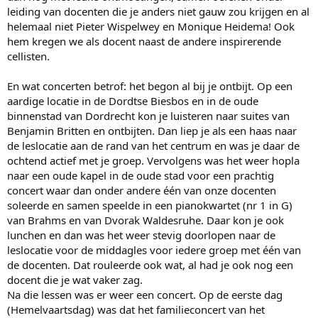
leiding van docenten die je anders niet gauw zou krijgen en al
helemaal niet Pieter Wispelwey en Monique Heidema! Ook
hem kregen we als docent naast de andere inspirerende
cellisten.
En wat concerten betrof: het begon al bij je ontbijt. Op een
aardige locatie in de Dordtse Biesbos en in de oude
binnenstad van Dordrecht kon je luisteren naar suites van
Benjamin Britten en ontbijten. Dan liep je als een haas naar
de leslocatie aan de rand van het centrum en was je daar de
ochtend actief met je groep. Vervolgens was het weer hopla
naar een oude kapel in de oude stad voor een prachtig
concert waar dan onder andere één van onze docenten
soleerde en samen speelde in een pianokwartet (nr 1 in G)
van Brahms en van Dvorak Waldesruhe. Daar kon je ook
lunchen en dan was het weer stevig doorlopen naar de
leslocatie voor de middagles voor iedere groep met één van
de docenten. Dat rouleerde ook wat, al had je ook nog een
docent die je wat vaker zag.
Na die lessen was er weer een concert. Op de eerste dag
(Hemelvaartsdag) was dat het familieconcert van het