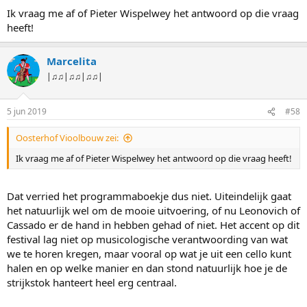
Deze is op zondagmiddag in aanwezigheid van de componist in
Ik vraag me af of Pieter Wispelwey het antwoord op die vraag
wereldpremiere gegaan.
heeft!
Op zaterdagavond was er het slotconcert in de Grote Kerk waar
Pieter Wispelwey met het Dudok Kwartet het celloconcert van
Marcelita
Schumann speelde in een bewerking van Anssi Karttunen en het
|♫♫|♫♫|♫♫|
strijkkwintet in C van Schubert speelde.
Of het allemaal nog niet genoeg was, waren er na het concert van
5 jun 2019
#58
de leerlingen met de nieuwe compositie nog masterclasses van
Pieter Wispelwey en Monique Heidema.
Oosterhof Vioolbouw zei:
En tot slot mag niet onvermeld blijven dat Marieke van Leeuwen
geregeld opdook bij concerten om gedichten voor te dragen die
Ik vraag me af of Pieter Wispelwey het antwoord op die vraag heeft!
betrekking hadden op de cello en alles wat daaromheen gebeurt.
Hier gaat zelfs een bundel van uitkomen!
Dat verried het programmaboekje dus niet. Uiteindelijk gaat
Het is nu nagenieten van deze prachtige dagen in het mooie
het natuurlijk wel om de mooie uitvoering, of nu Leonovich of
Dordrecht dat ons zo gastvrij heeft onthaald!
Cassado er de hand in hebben gehad of niet. Het accent op dit
Dit smaakt naar een nieuwe editie!
festival lag niet op musicologische verantwoording van wat
we te horen kregen, maar vooral op wat je uit een cello kunt
halen en op welke manier en dan stond natuurlijk hoe je de
strijkstok hanteert heel erg centraal.