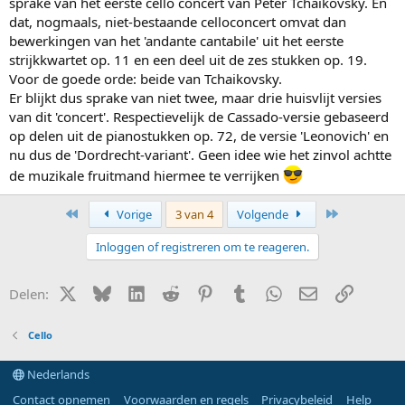
sprake van het eerste cello concert van Peter Tchaikovsky. En
dat, nogmaals, niet-bestaande celloconcert omvat dan
bewerkingen van het 'andante cantabile' uit het eerste
strijkkwartet op. 11 en een deel uit de zes stukken op. 19.
Voor de goede orde: beide van Tchaikovsky.
Er blijkt dus sprake van niet twee, maar drie huisvlijt versies
van dit 'concert'. Respectievelijk de Cassado-versie gebaseerd
op delen uit de pianostukken op. 72, de versie 'Leonovich' en
nu dus de 'Dordrecht-variant'. Geen idee wie het zinvol achtte
de muzikale fruitmand hiermee te verrijken
Eerste
Laatste
Vorige
3 van 4
Volgende
Inloggen of registreren om te reageren.
X (Twitter)
Bluesky
LinkedIn
Reddit
Pinterest
Tumblr
WhatsApp
E-mail
Link
Delen:
Cello
Nederlands
Contact opnemen
Voorwaarden en regels
Privacybeleid
Help