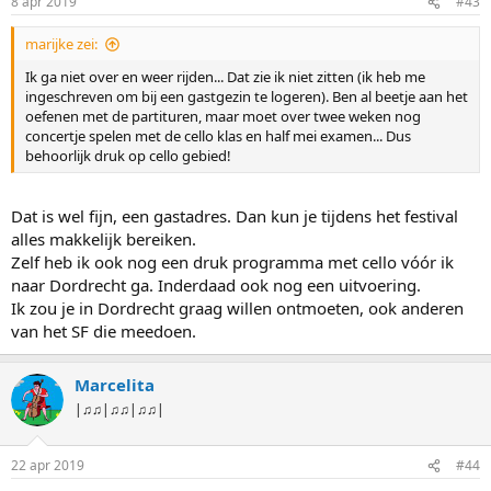
8 apr 2019
#43
marijke zei:
Ik ga niet over en weer rijden... Dat zie ik niet zitten (ik heb me
ingeschreven om bij een gastgezin te logeren). Ben al beetje aan het
oefenen met de partituren, maar moet over twee weken nog
concertje spelen met de cello klas en half mei examen... Dus
behoorlijk druk op cello gebied!
Dat is wel fijn, een gastadres. Dan kun je tijdens het festival
alles makkelijk bereiken.
Zelf heb ik ook nog een druk programma met cello vóór ik
naar Dordrecht ga. Inderdaad ook nog een uitvoering.
Ik zou je in Dordrecht graag willen ontmoeten, ook anderen
van het SF die meedoen.
Marcelita
|♫♫|♫♫|♫♫|
22 apr 2019
#44