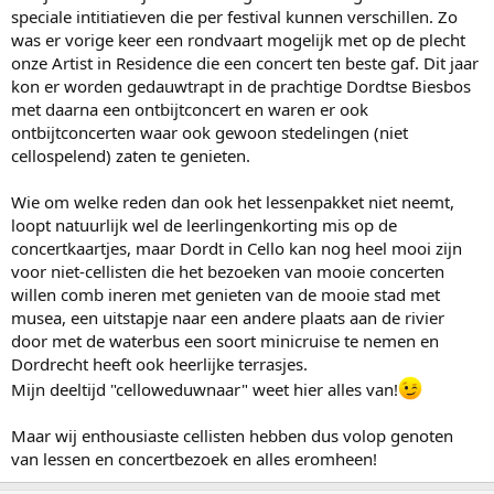
speciale intitiatieven die per festival kunnen verschillen. Zo
was er vorige keer een rondvaart mogelijk met op de plecht
onze Artist in Residence die een concert ten beste gaf. Dit jaar
kon er worden gedauwtrapt in de prachtige Dordtse Biesbos
met daarna een ontbijtconcert en waren er ook
ontbijtconcerten waar ook gewoon stedelingen (niet
cellospelend) zaten te genieten.
Wie om welke reden dan ook het lessenpakket niet neemt,
loopt natuurlijk wel de leerlingenkorting mis op de
concertkaartjes, maar Dordt in Cello kan nog heel mooi zijn
voor niet-cellisten die het bezoeken van mooie concerten
willen comb ineren met genieten van de mooie stad met
musea, een uitstapje naar een andere plaats aan de rivier
door met de waterbus een soort minicruise te nemen en
Dordrecht heeft ook heerlijke terrasjes.
Mijn deeltijd "celloweduwnaar" weet hier alles van!
Maar wij enthousiaste cellisten hebben dus volop genoten
van lessen en concertbezoek en alles eromheen!