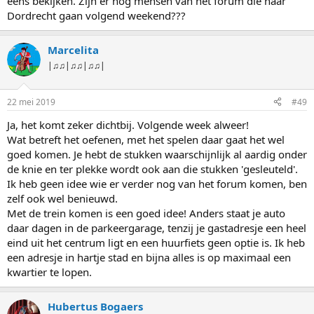
eens bekijken. Zijn er nog mensen van het forum die naar
Dordrecht gaan volgend weekend???
Marcelita
|♫♫|♫♫|♫♫|
22 mei 2019
#49
Ja, het komt zeker dichtbij. Volgende week alweer!
Wat betreft het oefenen, met het spelen daar gaat het wel
goed komen. Je hebt de stukken waarschijnlijk al aardig onder
de knie en ter plekke wordt ook aan die stukken 'gesleuteld'.
Ik heb geen idee wie er verder nog van het forum komen, ben
zelf ook wel benieuwd.
Met de trein komen is een goed idee! Anders staat je auto
daar dagen in de parkeergarage, tenzij je gastadresje een heel
eind uit het centrum ligt en een huurfiets geen optie is. Ik heb
een adresje in hartje stad en bijna alles is op maximaal een
kwartier te lopen.
Hubertus Bogaers