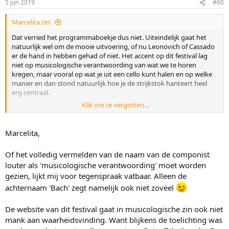
5 jun 2019
#60
Marcelita zei:
Dat verried het programmaboekje dus niet. Uiteindelijk gaat het
natuurlijk wel om de mooie uitvoering, of nu Leonovich of Cassado
er de hand in hebben gehad of niet. Het accent op dit festival lag
niet op musicologische verantwoording van wat we te horen
kregen, maar vooral op wat je uit een cello kunt halen en op welke
manier en dan stond natuurlijk hoe je de strijkstok hanteert heel
erg centraal.
Klik om te vergroten...
Het zou wel heel leuk zijn als Pieter Wispelwey op je vraag ingaat en
mogelijk correcties aanbrengt op wat ik hierover op het forum heb
gezet. Inhoudelijke verbetering juich ik toe!
Marcelita,
Of het volledig vermelden van de naam van de componist
louter als 'musicologische verantwoording' moet worden
gezien, lijkt mij voor tegenspraak vatbaar. Alleen de
achternaam 'Bach' zegt namelijk ook niet zoveel
De website van dit festival gaat in musicologische zin ook niet
mank aan waarheidsvinding. Want blijkens de toelichting was