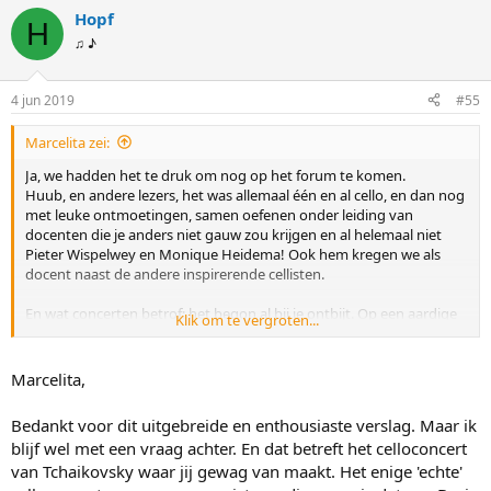
Hopf
H
♫ ♪
4 jun 2019
#55
Marcelita zei:
Ja, we hadden het te druk om nog op het forum te komen.
Huub, en andere lezers, het was allemaal één en al cello, en dan nog
met leuke ontmoetingen, samen oefenen onder leiding van
docenten die je anders niet gauw zou krijgen en al helemaal niet
Pieter Wispelwey en Monique Heidema! Ook hem kregen we als
docent naast de andere inspirerende cellisten.
En wat concerten betrof: het begon al bij je ontbijt. Op een aardige
Klik om te vergroten...
locatie in de Dordtse Biesbos en in de oude binnenstad van
Dordrecht kon je luisteren naar suites van Benjamin Britten en
ontbijten. Dan liep je als een haas naar de leslocatie aan de rand van
Marcelita,
het centrum en was je daar de ochtend actief met je groep.
Vervolgens was het weer hopla naar een oude kapel in de oude stad
Bedankt voor dit uitgebreide en enthousiaste verslag. Maar ik
voor een prachtig concert waar dan onder andere één van onze
blijf wel met een vraag achter. En dat betreft het celloconcert
docenten soleerde en samen speelde in een pianokwartet (nr 1 in G)
van Tchaikovsky waar jij gewag van maakt. Het enige 'echte'
van Brahms en van Dvorak Waldesruhe. Daar kon je ook lunchen en
dan was het weer stevig doorlopen naar de leslocatie voor de