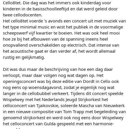
Cello8tet. Die dag was het immers ook kinderdag voor
kinderen in de basisschoolleeftijd en dat werd geleid door
twee cellodocenten.
Het cello8tet voerde 's avonds een concert uit met muziek van
het type minimal music en wist het publiek in de voormalige
scheepswerf vijf kwartier te boeien. Het was ook heel mooi
hoe ze bij het afbouwen van de spanning ineens heel
onopvallend overschakelden op electrisch. Dat intense van
het acoustische gaat er dan verder af, het wordt allemaal
rustig en gelijkmatig.
Dit was dus maar de beschrijving van hoe een dag daar
verloopt, maar daar volgen nog wat dagen op. Het
openingsconcert was bij deze editie van Dordt in Cello ook
nog eens op woensdagavond, zodat je eigenlijk nog wat
langer in de cellobubbel verkeert. Tijdens dit concert speelde
Wispelwey met het Nederlands Jeugd Strijkorkest het
celloconcert van Tjaikovskie, soleerde Mascha van Nieuwkerk
in een nieuwe compositie van Tom Trapp met begeleiding van
genoemd strijkorkest en werd ook nog eens door Wispelwey
het celloconcert van Gulda gespeeld met een harmonie-