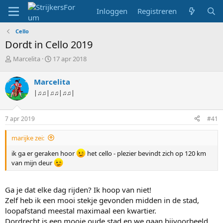
Inloggen
Registreren
Cello
Dordt in Cello 2019
T
S
Marcelita
17 apr 2018
o
t
p
a
Marcelita
i
r
|♫♫|♫♫|♫♫|
c
t
s
d
t
a
7 apr 2019
#41
a
t
r
u
marijke zei:
t
m
e
ik ga er geraken hoor
het cello - plezier bevindt zich op 120 km
r
van mijn deur
Ga je dat elke dag rijden? Ik hoop van niet!
Zelf heb ik een mooi stekje gevonden midden in de stad,
loopafstand meestal maximaal een kwartier.
Dordrecht is een mooie oude stad en we gaan bijvoorbeeld