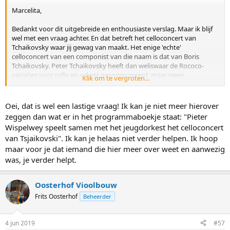
Marcelita,
Bedankt voor dit uitgebreide en enthousiaste verslag. Maar ik blijf
wel met een vraag achter. En dat betreft het celloconcert van
Tchaikovsky waar jij gewag van maakt. Het enige 'echte'
celloconcert van een componist van die naam is dat van Boris
Tchaikovsky. Peter Tchaikovsky heeft dan weliswaar de Rococo-
variaties voor cello en orkest gecomponeerd, maar geen
Klik om te vergroten...
celloconcert. En nu ga ik het ingewikkeld maken, je kent me wellicht,
want er bestaan wel degelijk twee celloconcerten in relatie tot Peter
Tchaikovsky. Het eerste is gebaseerd op een fragment van 60 maten
Oei, dat is wel een lastige vraag! Ik kan je niet meer hierover
(mogelijk bedoeld voor cello) dat door de componist Leonovich is
zeggen dan wat er in het programmaboekje staat: "Pieter
'aangevuld' tot een compleet celloconcert. Een wat ouder onecht
Wispelwey speelt samen met het jeugdorkest het celloconcert
kind is een concertant stuk van de hand van de cellist Cassadó,
Er waren zelfs concerten van 23 uur tot 24 uur geprogrammeerd,
van Tsjaikovski". Ik kan je helaas niet verder helpen. Ik hoop
gebaseerd op pianowerken van Tchaikovsky.
maar cellisten willen na zo'n intensieve dag ook nog wel eens gaan
maar voor je dat iemand die hier meer over weet en aanwezig
slapen, dus zijn uitvoerende cellisten van de nachtconcerten in
Kortom, welk stuk heeft Pieter Wispelwey in Dordrecht gespeeld?
was, je verder helpt.
overleg met hen omgeboekt naar de Hofjesconcerten op de
zaterdagmiddag in het oude centrum.
Oosterhof Vioolbouw
Tijdens de lessen werd niet alleen gespeeld uit het per groep door
Frits Oosterhof
Beheerder
twee docenten geselecteerde repertoire, maar ook geoefend op de
compositie van Max Knigge voor cello-orkest. De inspiratiebron
voor de compositie was een kunstwerk van Escheer: Vogels, Vissen,
4 jun 2019
#57
kikkers, kraaien ; met subtitel strijkstok, klankkast, kam en snaren.