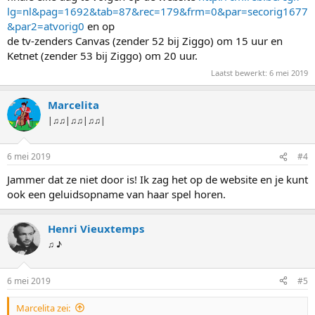
lg=nl&pag=1692&tab=87&rec=179&frm=0&par=secorig1677
&par2=atvorig0
en op
de tv-zenders Canvas (zender 52 bij Ziggo) om 15 uur en
Ketnet (zender 53 bij Ziggo) om 20 uur.
Laatst bewerkt:
6 mei 2019
Marcelita
|♫♫|♫♫|♫♫|
6 mei 2019
#4
Jammer dat ze niet door is! Ik zag het op de website en je kunt
ook een geluidsopname van haar spel horen.
Henri Vieuxtemps
♫ ♪
6 mei 2019
#5
Marcelita zei: