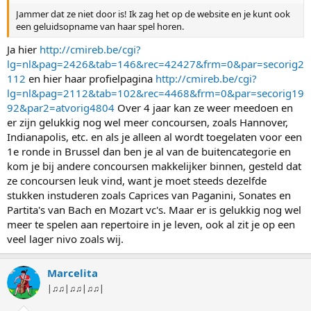
Jammer dat ze niet door is! Ik zag het op de website en je kunt ook
een geluidsopname van haar spel horen.
Ja hier
http://cmireb.be/cgi?
lg=nl&pag=2426&tab=146&rec=42427&frm=0&par=secorig2
112
en hier haar profielpagina
http://cmireb.be/cgi?
lg=nl&pag=2112&tab=102&rec=4468&frm=0&par=secorig19
92&par2=atvorig4804
Over 4 jaar kan ze weer meedoen en
er zijn gelukkig nog wel meer concoursen, zoals Hannover,
Indianapolis, etc. en als je alleen al wordt toegelaten voor een
1e ronde in Brussel dan ben je al van de buitencategorie en
kom je bij andere concoursen makkelijker binnen, gesteld dat
ze concoursen leuk vind, want je moet steeds dezelfde
stukken instuderen zoals Caprices van Paganini, Sonates en
Partita's van Bach en Mozart vc's. Maar er is gelukkig nog wel
meer te spelen aan repertoire in je leven, ook al zit je op een
veel lager nivo zoals wij.
Marcelita
|♫♫|♫♫|♫♫|