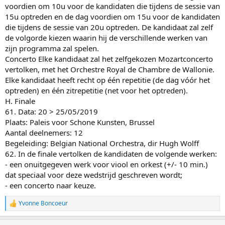
voordien om 10u voor de kandidaten die tijdens de sessie van
15u optreden en de dag voordien om 15u voor de kandidaten
die tijdens de sessie van 20u optreden. De kandidaat zal zelf
de volgorde kiezen waarin hij de verschillende werken van
zijn programma zal spelen.
Concerto Elke kandidaat zal het zelfgekozen Mozartconcerto
vertolken, met het Orchestre Royal de Chambre de Wallonie.
Elke kandidaat heeft recht op één repetitie (de dag vóór het
optreden) en één zitrepetitie (net voor het optreden).
H. Finale
61. Data: 20 > 25/05/2019
Plaats: Paleis voor Schone Kunsten, Brussel
Aantal deelnemers: 12
Begeleiding: Belgian National Orchestra, dir Hugh Wolff
62. In de finale vertolken de kandidaten de volgende werken:
- een onuitgegeven werk voor viool en orkest (+/- 10 min.)
dat speciaal voor deze wedstrijd geschreven wordt;
- een concerto naar keuze.
Yvonne Boncoeur
W
a
a