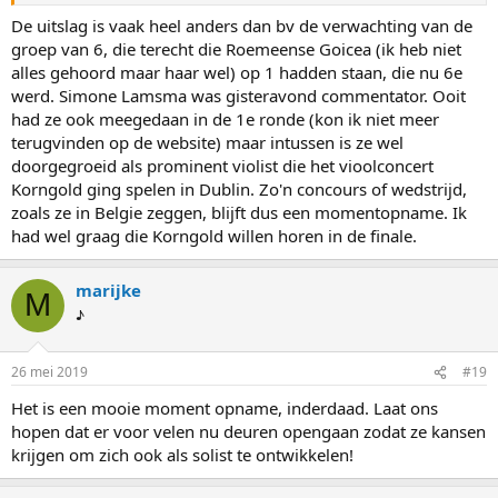
De uitslag is vaak heel anders dan bv de verwachting van de
groep van 6, die terecht die Roemeense Goicea (ik heb niet
alles gehoord maar haar wel) op 1 hadden staan, die nu 6e
werd. Simone Lamsma was gisteravond commentator. Ooit
had ze ook meegedaan in de 1e ronde (kon ik niet meer
terugvinden op de website) maar intussen is ze wel
doorgegroeid als prominent violist die het vioolconcert
Korngold ging spelen in Dublin. Zo'n concours of wedstrijd,
zoals ze in Belgie zeggen, blijft dus een momentopname. Ik
had wel graag die Korngold willen horen in de finale.
marijke
M
♪
26 mei 2019
#19
Het is een mooie moment opname, inderdaad. Laat ons
hopen dat er voor velen nu deuren opengaan zodat ze kansen
krijgen om zich ook als solist te ontwikkelen!