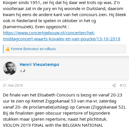
Kooper sinds 1951, zei hij dat hij daar wel trots op was. Z'n
vioolleraar zat in de jury en hij woonde in Duitsland, daarom
kwam hij eens de andere kant van het concours zien. Hij bleek
ook in Nederland te spelen in oktober in het cg
(kamermuziek). Even opgezocht :
https://www.concertgebouw.nl/concerten/het-
middagconcert-waarts-kovalev-en-van-poucke/13-10-2019
Yvonne Boncoeur
en
vdbuss
W
a
a
Henri Vieuxtemps
r
d
♫ ♪
e
r
i
21 mei 2019
#12
n
g
De finale van het Elisabeth Concours is bezig en vanaf 20-23
e
uur te zien op Ketnet Ziggokanaal 53 van ma-vr. zaterdag
n
:
vanaf 20- de proclamatie(uitslag) op Canvas (Ziggokanaal 52).
Bij de finalisten geen obscuur repertoire of bijzondere
stukken maar ijzeren repertoire, naast het plichtstuk.
VIOLON 2019 FINAL with the BELGIAN NATIONAL