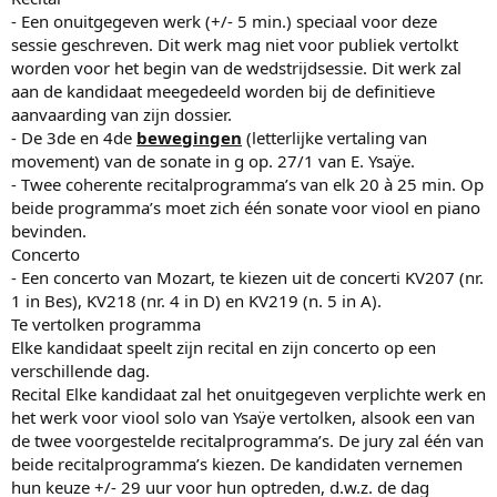
- Een onuitgegeven werk (+/- 5 min.) speciaal voor deze
sessie geschreven. Dit werk mag niet voor publiek vertolkt
worden voor het begin van de wedstrijdsessie. Dit werk zal
aan de kandidaat meegedeeld worden bij de definitieve
aanvaarding van zijn dossier.
- De 3de en 4de
bewegingen
(letterlijke vertaling van
movement) van de sonate in g op. 27/1 van E. Ysaÿe.
- Twee coherente recitalprogramma’s van elk 20 à 25 min. Op
beide programma’s moet zich één sonate voor viool en piano
bevinden.
Concerto
- Een concerto van Mozart, te kiezen uit de concerti KV207 (nr.
1 in Bes), KV218 (nr. 4 in D) en KV219 (n. 5 in A).
Te vertolken programma
Elke kandidaat speelt zijn recital en zijn concerto op een
verschillende dag.
Recital Elke kandidaat zal het onuitgegeven verplichte werk en
het werk voor viool solo van Ysaÿe vertolken, alsook een van
de twee voorgestelde recitalprogramma’s. De jury zal één van
beide recitalprogramma’s kiezen. De kandidaten vernemen
hun keuze +/- 29 uur voor hun optreden, d.w.z. de dag