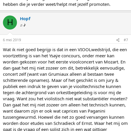
hebben die je verder weet/helpt met jezelf promoten.
Hopf
H
♫ ♪
6 mei 2019
#7
Wat ik niet goed begrijp is dat in een VIOOLwedstrijd, die een
voortzetting is van het Ysaÿe concours, onder meer kan
worden gekozen voor het eerste vioolconcert van Mozart. En
dan gaat het mij niet zozeer om dit, betrekkelijk eenvoudige,
concert zelf (want van Grumiaux alleen al bestaan twee
schitterende opnames). Maar of het geschikt is om jury &
publiek een indruk te geven van je viooltechnische kunnen
tegen de achtergrond van orkestbegeleiding is voor mij de
vraag. Want zou het violistisch niet wat substantiëler moeten?
Dan gaat het mij niet zozeer om alleen het technisch kunnen,
want daarom zijn er ook wat caprices van Paganini
tussengewurmd. Hoewel die net zo goed vervangen kunnen
worden door etudes van Schradieck of Ernst. Waar het mij om
gaat is de vraag of een solist zich in een wat pittiger