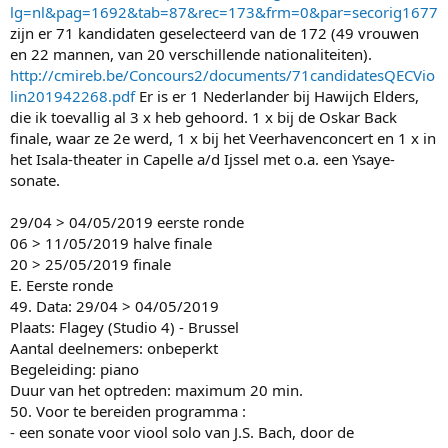
lg=nl&pag=1692&tab=87&rec=173&frm=0&par=secorig1677
zijn er 71 kandidaten geselecteerd van de 172 (49 vrouwen
en 22 mannen, van 20 verschillende nationaliteiten).
http://cmireb.be/Concours2/documents/71candidatesQECVio
lin201942268.pdf
Er is er 1 Nederlander bij Hawijch Elders,
die ik toevallig al 3 x heb gehoord. 1 x bij de Oskar Back
finale, waar ze 2e werd, 1 x bij het Veerhavenconcert en 1 x in
het Isala-theater in Capelle a/d Ijssel met o.a. een Ysaye-
sonate.
29/04 > 04/05/2019 eerste ronde
06 > 11/05/2019 halve finale
20 > 25/05/2019 finale
E. Eerste ronde
49. Data: 29/04 > 04/05/2019
Plaats: Flagey (Studio 4) - Brussel
Aantal deelnemers: onbeperkt
Begeleiding: piano
Duur van het optreden: maximum 20 min.
50. Voor te bereiden programma :
- een sonate voor viool solo van J.S. Bach, door de