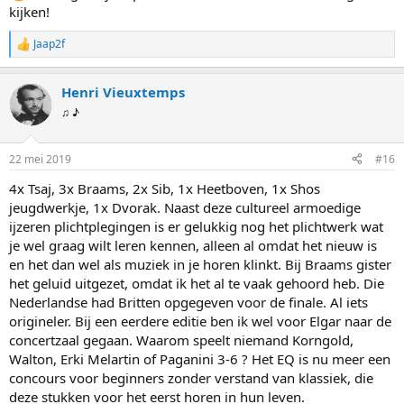
kijken!
Jaap2f
W
a
a
Henri Vieuxtemps
r
d
♫ ♪
e
r
i
22 mei 2019
#16
n
g
4x Tsaj, 3x Braams, 2x Sib, 1x Heetboven, 1x Shos
e
jeugdwerkje, 1x Dvorak. Naast deze cultureel armoedige
n
:
ijzeren plichtplegingen is er gelukkig nog het plichtwerk wat
je wel graag wilt leren kennen, alleen al omdat het nieuw is
en het dan wel als muziek in je horen klinkt. Bij Braams gister
het geluid uitgezet, omdat ik het al te vaak gehoord heb. Die
Nederlandse had Britten opgegeven voor de finale. Al iets
origineler. Bij een eerdere editie ben ik wel voor Elgar naar de
concertzaal gegaan. Waarom speelt niemand Korngold,
Walton, Erki Melartin of Paganini 3-6 ? Het EQ is nu meer een
concours voor beginners zonder verstand van klassiek, die
deze stukken voor het eerst horen in hun leven.