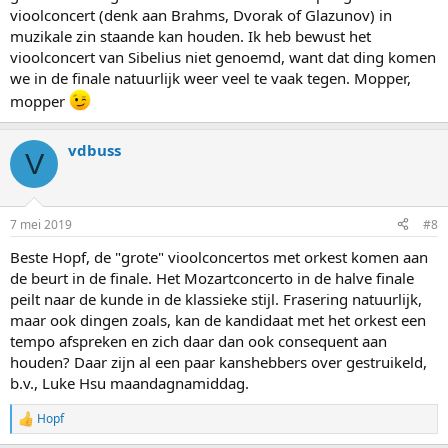
vioolconcert (denk aan Brahms, Dvorak of Glazunov) in
muzikale zin staande kan houden. Ik heb bewust het
vioolconcert van Sibelius niet genoemd, want dat ding komen
we in de finale natuurlijk weer veel te vaak tegen. Mopper,
mopper
vdbuss
V
7 mei 2019
#8
Beste Hopf, de "grote" vioolconcertos met orkest komen aan
de beurt in de finale. Het Mozartconcerto in de halve finale
peilt naar de kunde in de klassieke stijl. Frasering natuurlijk,
maar ook dingen zoals, kan de kandidaat met het orkest een
tempo afspreken en zich daar dan ook consequent aan
houden? Daar zijn al een paar kanshebbers over gestruikeld,
b.v., Luke Hsu maandagnamiddag.
Hopf
W
a