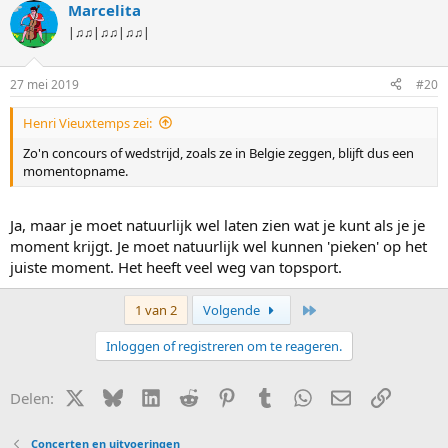
Marcelita
|♫♫|♫♫|♫♫|
27 mei 2019
#20
Henri Vieuxtemps zei:
Zo'n concours of wedstrijd, zoals ze in Belgie zeggen, blijft dus een
momentopname.
Ja, maar je moet natuurlijk wel laten zien wat je kunt als je je
moment krijgt. Je moet natuurlijk wel kunnen 'pieken' op het
juiste moment. Het heeft veel weg van topsport.
Laatste
1 van 2
Volgende
Inloggen of registreren om te reageren.
X (Twitter)
Bluesky
LinkedIn
Reddit
Pinterest
Tumblr
WhatsApp
E-mail
Link
Delen:
Concerten en uitvoeringen