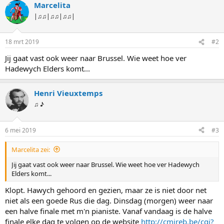
Marcelita
r
d
|♫♫|♫♫|♫♫|
e
r
i
18 mrt 2019
#2
n
g
Jij gaat vast ook weer naar Brussel. Wie weet hoe ver
e
Hadewych Elders komt...
n
:
Henri Vieuxtemps
♫ ♪
6 mei 2019
#3
Marcelita zei:
Jij gaat vast ook weer naar Brussel. Wie weet hoe ver Hadewych
Elders komt...
Klopt. Hawych gehoord en gezien, maar ze is niet door net
niet als een goede Rus die dag. Dinsdag (morgen) weer naar
een halve finale met m'n pianiste. Vanaf vandaag is de halve
finale elke dag te volgen op de website
http://cmireb.be/cgi?