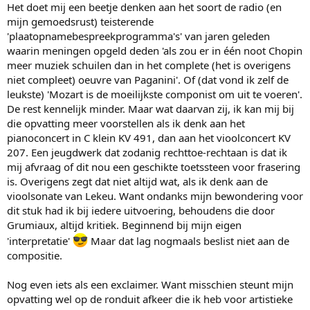
Het doet mij een beetje denken aan het soort de radio (en
mijn gemoedsrust) teisterende
'plaatopnamebespreekprogramma's' van jaren geleden
waarin meningen opgeld deden 'als zou er in één noot Chopin
meer muziek schuilen dan in het complete (het is overigens
niet compleet) oeuvre van Paganini'. Of (dat vond ik zelf de
leukste) 'Mozart is de moeilijkste componist om uit te voeren'.
De rest kennelijk minder. Maar wat daarvan zij, ik kan mij bij
die opvatting meer voorstellen als ik denk aan het
pianoconcert in C klein KV 491, dan aan het vioolconcert KV
207. Een jeugdwerk dat zodanig rechttoe-rechtaan is dat ik
mij afvraag of dit nou een geschikte toetssteen voor frasering
is. Overigens zegt dat niet altijd wat, als ik denk aan de
vioolsonate van Lekeu. Want ondanks mijn bewondering voor
dit stuk had ik bij iedere uitvoering, behoudens die door
Grumiaux, altijd kritiek. Beginnend bij mijn eigen
'interpretatie'
Maar dat lag nogmaals beslist niet aan de
compositie.
Nog even iets als een exclaimer. Want misschien steunt mijn
opvatting wel op de ronduit afkeer die ik heb voor artistieke