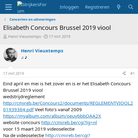
Inloggen
Registreren
Concerten en uitvoeringen
Elisabeth Concours Brussel 2019 viool
T
S
Henri Vieuxtemps
17 mrt 2019
o
t
p
a
Henri Vieuxtemps
i
r
♫ ♪
c
t
s
d
t
a
17 mrt 2019
#1
a
t
r
u
Eind april en mei is het zover en is er het Elisabeth Concours
t
m
Brussel 2019 viool
e
wedstrijdreglement
r
http://cmireb.be/Concours2/documents/REGLEMENTVIOOL2
01939364.pdf
Veel foto’s vanaf 2009
https://myalbum.com/album/oeuybbbOAA2X
website concours
http://cmireb.be/cgi?lg=nl
voor 15 maart 2019 videoselectie
Na de videoselectie
http://cmireb.be/cgi?