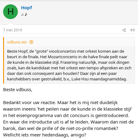
a
Hopf
r
H
d
♫ ♪
e
r
i
7 mei 2019
#9
n
g
vdbuss zei:
e
n
Beste Hopf, de "grote" vioolconcertos met orkest komen aan de
:
beurt in de finale. Het Mozartconcerto in de halve finale peilt naar
de kunde in de klassieke stijl. Frasering natuurlijk, maar ook dingen
zoals, kan de kandidaat met het orkest een tempo afspreken en zich
daar dan ook consequent aan houden? Daar zijn al een paar
kanshebbers over gestruikeld, b.v., Luke Hsu maandagnamiddag.
Beste vdbuss,
Bedankt voor uw reactie. Maar het is mij niet duidelijk
waarom ineens 'het peilen naar de kunde in de klassieke stijl'
in het eisenprogramma van dit concours is geïntroduceerd.
En waar die introductie uit is af te leiden. Waarom dan niet de
barok, dan wel de prille of de niet-zo-prille romantiek?
Wellicht iets meer hedendaags, amigo?