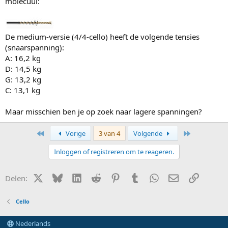
molecuul:
De medium-versie (4/4-cello) heeft de volgende tensies
(snaarspanning):
A: 16,2 kg
D: 14,5 kg
G: 13,2 kg
C: 13,1 kg
Maar misschien ben je op zoek naar lagere spanningen?
Eerste
Laatste
Vorige
3 van 4
Volgende
Inloggen of registreren om te reageren.
X (Twitter)
Bluesky
LinkedIn
Reddit
Pinterest
Tumblr
WhatsApp
E-mail
Link
Delen:
Cello
Nederlands