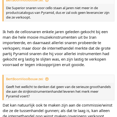
BertBoonVioolbouw zei:
Die Superior snaren voor cello staan al jaren niet meer in de
productcatalogus van Pyramid, dus er zal ook geen leverancier zijn
die ze verkoopt.
Ik heb de cellosnaren enkele jaren geleden gekocht bij een
man die hele mooie muziekinstrumenten uit bv Iran
importeerde, en daarnaast allerlei snaren probeerde te
verkopen; maar door de internethandel merkte dat de grote
partij Pyramid snaren die hij voor allerlei instrumenten had
gekocht erg lastig te slijten was, en zijn lastig te verkopen
voorraad er tegen inkoopprijzen eruit gooide.
BertBoonVioolbouw zei:
Geeft het wellicht te denken dat geen van de serieuze groothandels
die aan de strijkinstrumentenhandel leveren het merk meer
Pyramid voert?
Dat kan natuurlijk ook te maken zijn aan de commissie/winst
die ze de tussenhandel gunnen; als dat te laag is, kan alleen
de internethandel nog winst maken (overigens verkoopt