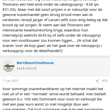
Thomann een heel eind onder de catalogusprijs - €38 ipv
€51,56). Maar met dat soort prijzen is er natuurlijk voor de
gewone tussenhandel geen droog brood meer aan te
verdienen, terwijl Jargar of Larsen zelfs voor enig beleg op dat
brood op zal zorgen. Ik neem aan dat Thomann een
interessante kwantumkorting krijgt, waardoor hun
internetprijs wellicht dicht bij of zelfs onder de inkoopprijs
voor een vioolbouwer zou kunnen liggen.... (ik schat dat
snaren 'over de kop gaan' als het gaat over de inkoopprijs /
verkoopprijs voor de detailhandel?)
BertBoonVioolbouw
|♫♫|♫♫|♫♫|
11 jan 2022
#59
Voor sommige snarenhandelaren op het internet maakt het
niet uit of er een "normale" winst wordt behaald: men bestelt
gewoon b.v. 100 sets Dominant voor viool en verkoopt die
met een paar euro winst zo snel mogelijk door aan
consumenten. Dat kost schijnbaar niet al te veel inspanning