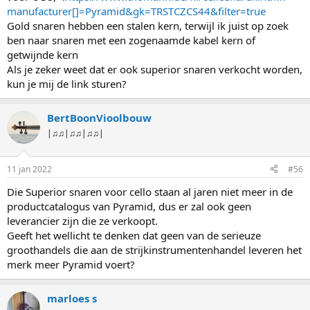
manufacturer[]=Pyramid&gk=TRSTCZCS44&filter=true
Gold snaren hebben een stalen kern, terwijl ik juist op zoek
ben naar snaren met een zogenaamde kabel kern of
getwijnde kern
Als je zeker weet dat er ook superior snaren verkocht worden,
kun je mij de link sturen?
BertBoonVioolbouw
|♫♫|♫♫|♫♫|
11 jan 2022
#56
Die Superior snaren voor cello staan al jaren niet meer in de
productcatalogus van Pyramid, dus er zal ook geen
leverancier zijn die ze verkoopt.
Geeft het wellicht te denken dat geen van de serieuze
groothandels die aan de strijkinstrumentenhandel leveren het
merk meer Pyramid voert?
marloes s