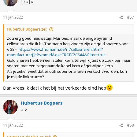
|♫♫|♫
11 jan 2022
#57
Hubertus Bogaers zei:
Zou erg goed nieuws zijn Marloes, maar de enige pyramid
cellosnaren die ik bij Thomann kan vinden zijn de gold snaren voor
€ 38,- :
https://www.thomann.de/nl/cellosnaren.html?
manufacturer[]=Pyramid&gk=TRSTCZCS44&filter=true
Gold snaren hebben een stalen kern, terwijl ik juist op zoek ben naar
snaren met een zogenaamde kabel kern of getwijnde kern
Als je zeker weet dat er ook superior snaren verkocht worden, kun
je mij de link sturen?
Dan vrees ik dat ik het bij het verkeerde eind heb
Hubertus Bogaers
♫ ♪
11 jan 2022
#58