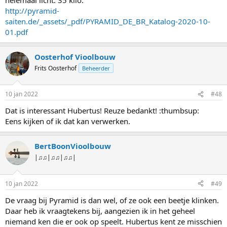
http://pyramid-
saiten.de/_assets/_pdf/PYRAMID_DE_BR_Katalog-2020-10-
01.pdf
Oosterhof Vioolbouw
Frits Oosterhof
Beheerder
10 jan 2022
#48
Dat is interessant Hubertus! Reuze bedankt! :thumbsup:
Eens kijken of ik dat kan verwerken.
BertBoonVioolbouw
|♫♫|♫♫|♫♫|
10 jan 2022
#49
De vraag bij Pyramid is dan wel, of ze ook een beetje klinken.
Daar heb ik vraagtekens bij, aangezien ik in het geheel
niemand ken die er ook op speelt. Hubertus kent ze misschien