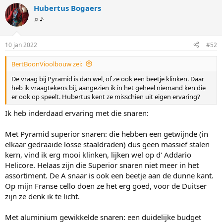
Hubertus Bogaers
♫ ♪
10 jan 2022
#52
BertBoonVioolbouw zei:
De vraag bij Pyramid is dan wel, of ze ook een beetje klinken. Daar
heb ik vraagtekens bij, aangezien ik in het geheel niemand ken die
er ook op speelt. Hubertus kent ze misschien uit eigen ervaring?
Ik heb inderdaad ervaring met die snaren:
Met Pyramid superior snaren: die hebben een getwijnde (in
elkaar gedraaide losse staaldraden) dus geen massief stalen
kern, vind ik erg mooi klinken, lijken wel op d' Addario
Helicore. Helaas zijn die Superior snaren niet meer in het
assortiment. De A snaar is ook een beetje aan de dunne kant.
Op mijn Franse cello doen ze het erg goed, voor de Duitser
zijn ze denk ik te licht.
Met aluminium gewikkelde snaren: een duidelijke budget