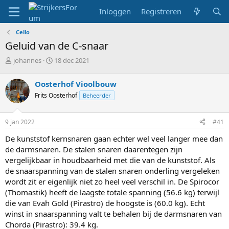
Inloggen
Registreren
Cello
Geluid van de C-snaar
T
S
johannes
18 dec 2021
o
t
p
a
Oosterhof Vioolbouw
i
r
Frits Oosterhof
Beheerder
c
t
s
d
t
a
9 jan 2022
#41
a
t
r
u
De kunststof kernsnaren gaan echter wel veel langer mee dan
t
m
de darmsnaren. De stalen snaren daarentegen zijn
e
vergelijkbaar in houdbaarheid met die van de kunststof. Als
r
de snaarspanning van de stalen snaren onderling vergeleken
wordt zit er eigenlijk niet zo heel veel verschil in. De Spirocor
(Thomastik) heeft de laagste totale spanning (56.6 kg) terwijl
die van Evah Gold (Pirastro) de hoogste is (60.0 kg). Echt
winst in snaarspanning valt te behalen bij de darmsnaren van
Chorda (Pirastro): 39.4 kg.