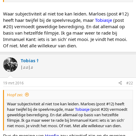
teveel kleerscheur te halen. Maar de bevrediging die dit
vrouwtje
eruit haalt moet geweldig zijn.
Waar subjectiviteit al niet toe kan leiden. Marloes (post #12)
heeft haar twijfel bij de speelvreugde, maar
Tobiasje
(post
#20) vermoedt geweldige bevrediging. En dat allemaal op
basis van hetzelfde filmpje. Ik ga maar weer te rade bij
Immanuel Kant: iets is 'an sich' niet mooi. Je vindt het mooi.
Of niet. Met alle willekeur van dien.
Tobias †
|♫♫|♫
19 mrt 2016
#22
Hopf zei:
Waar subjectiviteit al niet toe kan leiden. Marloes (post #12) heeft
haar twijfel bij de speelvreugde, maar
Tobiasje
(post #20) vermoedt
geweldige bevrediging. En dat allemaal op basis van hetzelfde
filmpje. Ik ga maar weer te rade bij Immanuel Kant: iets is 'an sich'
niet mooi. Je vindt het mooi. Of niet. Met alle willekeur van dien.
Dus de mening van
Hopfje
zou objectief zijn en de mening