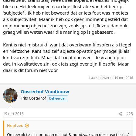
dezelfde lichaamstaal) twee uiteenlopende reacties mogelijk
bleken. Het leek mij een aardige illustratie van het begrip
'subjectief'. Ik heb niet beweerd dat er iets fout was met iets
als subjectiviteit. Maar ik heb ook geen moment gesteld dat
mijn mening objectief zou zijn, zoals jij stelt. Ik zou dan ook
graag willen weten waar die mening op is gebaseerd.
Kant is niet misbruikt, want dat overkwam filosofen als Hegel
en Nietzsche. Kant had zelf abjecte opvattingen (mogelijk als
kind van zijn tijd). Maar dat roept dan weer de vraag op of
dat, in kwalitatieve zin, ook iets zegt over zijn filosofie. Maar
daar is dit forum niet voor.
Laatst bewerkt:
19 mrt 2016
Oosterhof Vioolbouw
Frits Oosterhof
Beheerder
19 mrt 2016
#25
Hopf zei:
Om eerlijk te zijn, ontgaan mij nut & noodzaak van deze reactie. (.....)