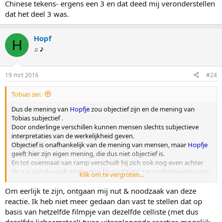
Chinese tekens- ergens een 3 en dat deed mij veronderstellen
dat het deel 3 was.
Hopf
H
♫ ♪
19 mrt 2016
#24
Tobias zei:
Dus de mening van
Hopfje
zou objectief zijn en de mening van
Tobias subjectief .
Door onderlinge verschillen kunnen mensen slechts subjectieve
interpretaties van de werkelijkheid geven.
Objectief is onafhankelijk van de mening van mensen, maar
Hopfje
geeft hier zijn eigen mening, die dus niet objectief is.
En tot overmaat van ramp verschuilt hij zich ook nog even achter
de rug van de vaak misbruikte filosoof Kant, ter ondersteuning van
Klik om te vergroten...
zijn betoog.
Op het filmpje is duidelijk te zien dat Han Na Chang geniet van haar
Om eerlijk te zijn, ontgaan mij nut & noodzaak van deze
spel, en niet alleen op dit filmpje
reactie. Ik heb niet meer gedaan dan vast te stellen dat op
basis van hetzelfde filmpje van dezelfde celliste (met dus