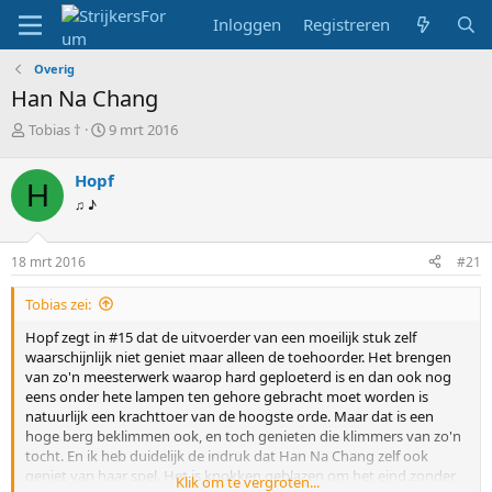
Inloggen
Registreren
Overig
Han Na Chang
T
S
Tobias †
9 mrt 2016
o
t
p
a
Hopf
H
i
r
♫ ♪
c
t
s
d
t
a
18 mrt 2016
#21
a
t
r
u
Tobias zei:
t
m
e
Hopf zegt in #15 dat de uitvoerder van een moeilijk stuk zelf
r
waarschijnlijk niet geniet maar alleen de toehoorder. Het brengen
van zo'n meesterwerk waarop hard geploeterd is en dan ook nog
eens onder hete lampen ten gehore gebracht moet worden is
natuurlijk een krachttoer van de hoogste orde. Maar dat is een
hoge berg beklimmen ook, en toch genieten die klimmers van zo'n
tocht. En ik heb duidelijk de indruk dat Han Na Chang zelf ook
geniet van haar spel. Het is knokken geblazen om het eind zonder
Klik om te vergroten...