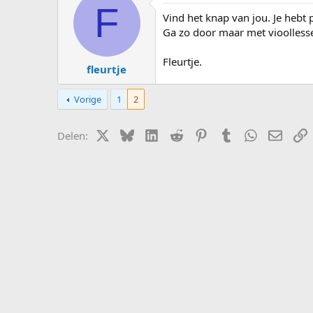
s
d
F
Vind het knap van jou. Je hebt
t
a
a
t
Ga zo door maar met vioolless
r
u
t
m
Fleurtje.
fleurtje
e
r
Vorige
1
2
X (Twitter)
Bluesky
LinkedIn
Reddit
Pinterest
Tumblr
WhatsApp
E-mail
L
Delen: