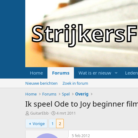
Strijker
Home
Forums
Wat is er nieuw
Leden
Nieuwe berichten
Zoek in forum
Home
Forums
Spel
Overig
Ik speel Ode to Joy beginner fil
T
S
GuitarEbb
4 mrt 2011
o
t
Vorige
1
2
p
a
i
r
c
t
5 feb 2012