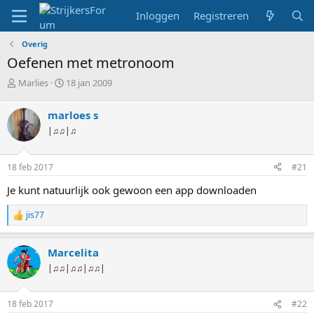
Inloggen
Registreren
Overig
Oefenen met metronoom
T
S
Marlies
18 jan 2009
o
t
p
a
marloes s
i
r
|♫♫|♫
c
t
s
d
t
a
18 feb 2017
#21
a
t
r
u
Je kunt natuurlijk ook gewoon een app downloaden
t
m
e
jis77
W
r
a
a
Marcelita
r
d
|♫♫|♫♫|♫♫|
e
r
i
18 feb 2017
#22
n