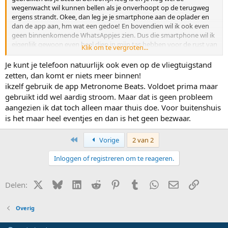
wegenwacht wil kunnen bellen als je onverhoopt op de terugweg
ergens strandt. Okee, dan leg je je smartphone aan de oplader en
dan de app aan, hm wat een gedoe! En bovendien wil ik ook even
geen binnenkomende WhatsAppjes zien. Dus die smartphone wil ik
eigenlijk gewoon even heel diep in mijn tas hebben voor de rust van
Klik om te vergroten...
het (samen) spelen.
Je kunt je telefoon natuurlijk ook even op de vliegtuigstand
zetten, dan komt er niets meer binnen!
ikzelf gebruik de app Metronome Beats. Voldoet prima maar
gebruikt idd wel aardig stroom. Maar dat is geen probleem
aangezien ik dat toch alleen maar thuis doe. Voor buitenshuis
is het maar heel eventjes en dan is het geen bezwaar.
Eerste
Vorige
2 van 2
Inloggen of registreren om te reageren.
X (Twitter)
Bluesky
LinkedIn
Reddit
Pinterest
Tumblr
WhatsApp
E-mail
Link
Delen:
Overig