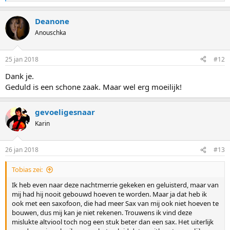
a
a
Deanone
r
d
Anouschka
e
r
i
25 jan 2018
#12
n
g
Dank je.
e
Geduld is een schone zaak. Maar wel erg moeilijk!
n
:
gevoeligesnaar
Karin
26 jan 2018
#13
Tobias zei:
Ik heb even naar deze nachtmerrie gekeken en geluisterd, maar van
mij had hij nooit gebouwd hoeven te worden. Maar ja dat heb ik
ook met een saxofoon, die had meer Sax van mij ook niet hoeven te
bouwen, dus mij kan je niet rekenen. Trouwens ik vind deze
mislukte altviool toch nog een stuk beter dan een sax. Het uiterlijk