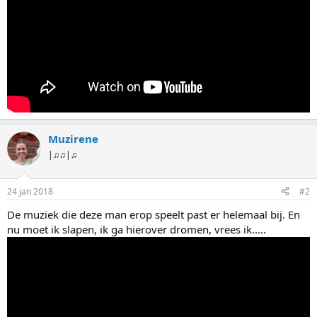
Muzirene
|♫♫|♫
24 jan 2018
#2
De muziek die deze man erop speelt past er helemaal bij. En
nu moet ik slapen, ik ga hierover dromen, vrees ik.....