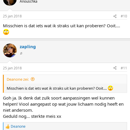
Anouschka
25 jan 2018
#10
Misschien is dat iets wat ik straks uit kan proberen? Ooit....
zapling
♫
25 jan 2018
#11
Deanone zei:
Misschien is dat iets wat ik straks uit kan proberen? Ooit....
Goh ja. Ik denk dat zulk soort aanpassingen wel kunnen
helpen! Viool aangepast op wat jouw lichaam nodig heeft en
niet andersom.
Geduld nog... sterkte meis xx
Deanone
W