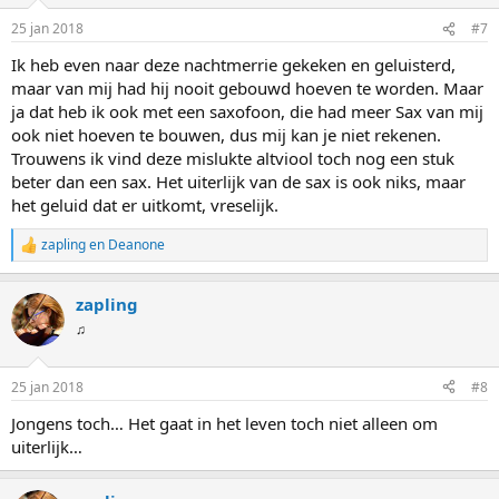
25 jan 2018
#7
Ik heb even naar deze nachtmerrie gekeken en geluisterd,
maar van mij had hij nooit gebouwd hoeven te worden. Maar
ja dat heb ik ook met een saxofoon, die had meer Sax van mij
ook niet hoeven te bouwen, dus mij kan je niet rekenen.
Trouwens ik vind deze mislukte altviool toch nog een stuk
beter dan een sax. Het uiterlijk van de sax is ook niks, maar
het geluid dat er uitkomt, vreselijk.
zapling
en
Deanone
W
a
a
zapling
r
d
♫
e
r
i
25 jan 2018
#8
n
g
Jongens toch… Het gaat in het leven toch niet alleen om
e
uiterlijk…
n
: