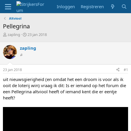
Inloggen
Registreren
Altviool
Pellegrina
T
S
zapling
23 jan 2018
o
t
p
a
zapling
i
r
♫
c
t
s
d
t
a
23 jan 2018
#1
a
t
r
u
uit nieuwsgierigheid (en omdat het een droom is voor als ik
t
m
ooit de loterij win) vraag ik dit: Is er iemand op het forum die
e
een Pellegrina altviool heeft of iemand kent die er eentje
r
heeft?