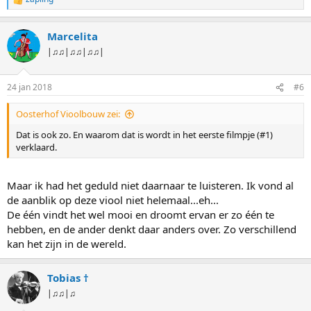
W
a
a
Marcelita
r
d
|♫♫|♫♫|♫♫|
e
r
i
24 jan 2018
#6
n
g
Oosterhof Vioolbouw zei:
e
n
Dat is ook zo. En waarom dat is wordt in het eerste filmpje (#1)
:
verklaard.
Maar ik had het geduld niet daarnaar te luisteren. Ik vond al
de aanblik op deze viool niet helemaal...eh...
De één vindt het wel mooi en droomt ervan er zo één te
hebben, en de ander denkt daar anders over. Zo verschillend
kan het zijn in de wereld.
Tobias †
|♫♫|♫