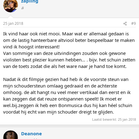
zapling
♫
25 jan 2018
#9
Ik vind haar ook niet mooi. Maar wat er allemaal gedaan is
om de lastig hanteerbare altviool beter bespeelbaar te maken
vind ik hoogst interessant!
Van sommige van deze uitvindingen zouden ook gewone
violisten best plezier kunnen hebben… . bijv. het schuin zetten
van de toets zodat die als het ware naar je hand toe komt.
Nadat ik dit filmpje gezien had heb ik de voorste steun van
mijn schoudersteun omlaag gedraaid en de achterste
omhoog. de alt hangt nu veel meer vertikaal dan eerst en ik
kan zeggen dat dat reuze ontspannen speelt! Ik moet er
wel.bij.zeggen ik heb een Bonmusica dus hij kan héel schuin
voordat hij echt van mijn schouder dreigt te glijden.
Laatst bewerkt:
25 jan 2018
Deanone