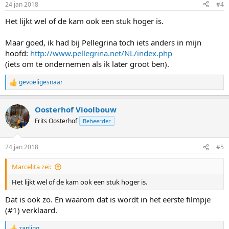
24 jan 2018
#4
Het lijkt wel of de kam ook een stuk hoger is.
Maar goed, ik had bij Pellegrina toch iets anders in mijn
hoofd:
http://www.pellegrina.net/NL/index.php
(iets om te ondernemen als ik later groot ben).
gevoeligesnaar
W
a
a
Oosterhof Vioolbouw
r
d
Frits Oosterhof
Beheerder
e
r
i
24 jan 2018
#5
n
g
Marcelita zei:
e
n
Het lijkt wel of de kam ook een stuk hoger is.
:
Dat is ook zo. En waarom dat is wordt in het eerste filmpje
(#1) verklaard.
zapling