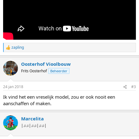
zapling
W
a
a
Oosterhof Vioolbouw
r
d
Frits Oosterhof
Beheerder
e
r
i
24 jan 2018
#3
n
g
Ik vind het een vreselijk model, zou er ook nooit een
e
aanschaffen of maken.
n
:
Marcelita
|♫♫|♫♫|♫♫|