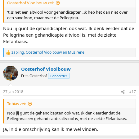
Oosterhof Vioolbouw zei:
't Is net een altviool voor gehandicapten. Ik heb het dan niet over
een saxofoon, maar over de Pellegrina.
Nou jij gunt de gehandicapten ook wat. Ik denk eerder dat de
Pellegrina een gehandicapte altviool is, met de ziekte
Elefantiasis.
zapling
,
Oosterhof Vioolbouw
en
Muzirene
W
a
a
Oosterhof Vioolbouw
r
d
Frits Oosterhof
Beheerder
e
r
i
27 jan 2018
#17
n
g
Tobias zei:
e
n
Nou jij gunt de gehandicapten ook wat. Ik denk eerder dat de
:
Pellegrina een gehandicapte altviool is, met de ziekte Elefantiasis.
Ja, in die omschrijving kan ik me wel vinden.