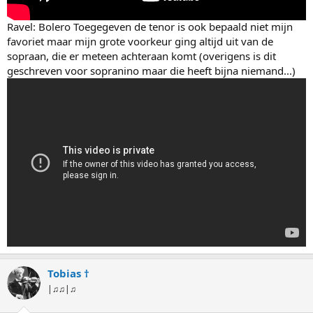
Ravel: Bolero Toegegeven de tenor is ook bepaald niet mijn
favoriet maar mijn grote voorkeur ging altijd uit van de
sopraan, die er meteen achteraan komt (overigens is dit
geschreven voor sopranino maar die heeft bijna niemand...)
Tobias †
|♫♫|♫