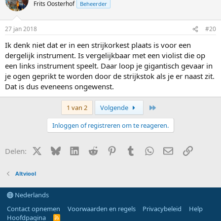
Frits Oosterhof
Beheerder
27 jan 2018
#20
Ik denk niet dat er in een strijkorkest plaats is voor een
dergelijk instrument. Is vergelijkbaar met een violist die op
een links instrument speelt. Daar loop je gigantisch gevaar in
je ogen geprikt te worden door de strijkstok als je er naast zit.
Dat is dus eveneens ongewenst.
Laatste
1 van 2
Volgende
Inloggen of registreren om te reageren.
X (Twitter)
Bluesky
LinkedIn
Reddit
Pinterest
Tumblr
WhatsApp
E-mail
Link
Delen:
Altviool
Nederlands
Contact opnemen
Voorwaarden en regels
Privacybeleid
Help
Hoofdpagina
R