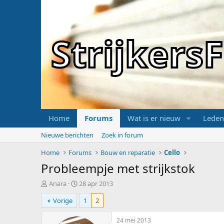
Strijker
Home
Forums
Wat is er nieuw
Leden
Nieuwe berichten
Zoek in forum
Home
Forums
Bouw en reparatie
Cello
Probleempje met strijkstok
T
S
Anara
28 apr 2013
o
t
Vorige
1
2
p
a
i
r
c
t
24 mei 2013