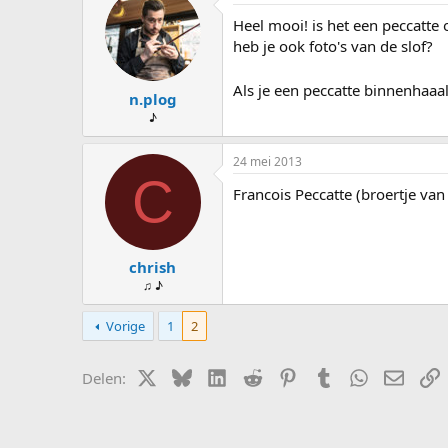
s
d
Heel mooi! is het een peccatte
t
a
a
t
heb je ook foto's van de slof?
r
u
t
m
Als je een peccatte binnenhaaa
n.plog
e
r
♪
24 mei 2013
C
Francois Peccatte (broertje va
chrish
♫ ♪
Vorige
1
2
X (Twitter)
Bluesky
LinkedIn
Reddit
Pinterest
Tumblr
WhatsApp
E-mail
L
Delen: