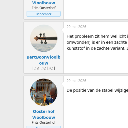
Vioolbouw
Frits Oosterhof
Beheerder
29 mei 2026
Het probleem zit hem wellicht i
omwonden) is er in een zachte v
kunststof in de zachte variant. 
BertBoonVioolb
ouw
|♫♫|♫♫|♫♫|
29 mei 2026
De positie van de stapel wijzi
Oosterhof
Vioolbouw
Frits Oosterhof