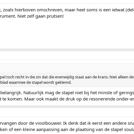
cht, zoals hierboven omschreven, maar heel soms is een ietwat (d
rument. Niet zelf gaan prutsen!
pel toch recht in die zin dat die evenwijdig staat aan de krans. Niet alleen 
rblad waarmee de stapel wordt geklemd.
belangrijk. Natuurlijk mag de stapel niet bij het minste of gering
t te komen. Maar ook maakt de druk op de resonerende onder-en b
ervangen door de vioolbouwer. Ik denk dat ik eerst een andere sna
ken of een kleine aanpassing aan de plaatsing van de stapel soula