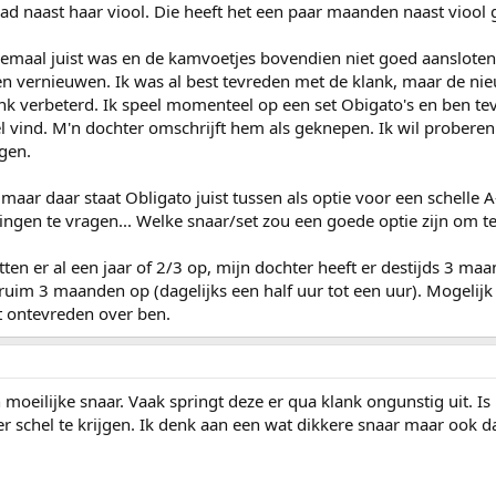
had naast haar viool. Die heeft het een paar maanden naast viool 
emaal juist was en de kamvoetjes bovendien niet goed aansloten 
ten vernieuwen. Ik was al best tevreden met de klank, maar de nie
ink verbeterd. Ik speel momenteel op een set Obigato's en ben te
el vind. M'n dochter omschrijft hem als geknepen. Ik wil proberen
jgen.
maar daar staat Obligato juist tussen als optie voor een schelle A
ringen te vragen... Welke snaar/set zou een goede optie zijn om t
itten er al een jaar of 2/3 op, mijn dochter heeft er destijds 3 ma
 ruim 3 maanden op (dagelijks een half uur tot een uur). Mogelij
ht ontevreden over ben.
n moeilijke snaar. Vaak springt deze er qua klank ongunstig uit. I
 schel te krijgen. Ik denk aan een wat dikkere snaar maar ook dat