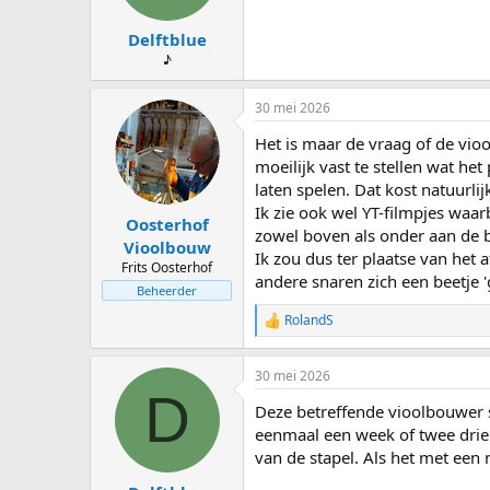
Delftblue
♪
30 mei 2026
Het is maar de vraag of de vio
moeilijk vast te stellen wat he
laten spelen. Dat kost natuurlij
Ik zie ook wel YT-filmpjes waa
Oosterhof
zowel boven als onder aan de bl
Vioolbouw
Ik zou dus ter plaatse van het
Frits Oosterhof
andere snaren zich een beetje 
Beheerder
RolandS
W
a
a
30 mei 2026
r
D
d
Deze betreffende vioolbouwer sp
e
r
eenmaal een week of twee drie t
i
van de stapel. Als het met een 
n
g