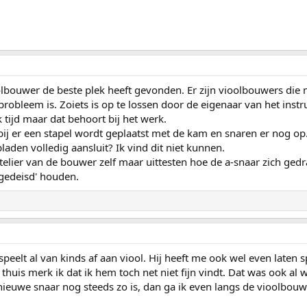
olbouwer de beste plek heeft gevonden. Er zijn vioolbouwers die 
t probleem is. Zoiets is op te lossen door de eigenaar van het inst
k tijd maar dat behoort bij het werk.
rbij er een stapel wordt geplaatst met de kam en snaren er nog op
aden volledig aansluit? Ik vind dit niet kunnen.
 atelier van de bouwer zelf maar uittesten hoe de a-snaar zich ge
'gedeisd' houden.
eelt al van kinds af aan viool. Hij heeft me ook wel even laten s
huis merk ik dat ik hem toch net niet fijn vindt. Dat was ook al we
nieuwe snaar nog steeds zo is, dan ga ik even langs de vioolbouw