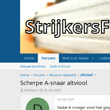
Strijker
Home
Forums
Wat is er nieuw
Leden
Nieuwe berichten
Zoek in forum
Home
Forums
Bouw en reparatie
Altviool
Scherpe A-snaar altviool
T
S
Delftblue
28 mei 2026
o
t
p
a
28 mei 2026
i
r
D
Nadat ik vroeger viool heb ges
c
t