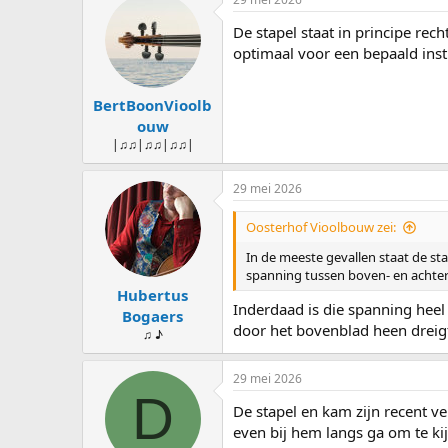
De stapel staat in principe re
optimaal voor een bepaald inst
BertBoonVioolb
ouw
|♫♫|♫♫|♫♫|
29 mei 2026
Oosterhof Vioolbouw zei:
In de meeste gevallen staat de sta
spanning tussen boven- en achte
Hubertus
Inderdaad is die spanning heel 
Bogaers
door het bovenblad heen dreig
♫ ♪
29 mei 2026
D
De stapel en kam zijn recent v
even bij hem langs ga om te kij