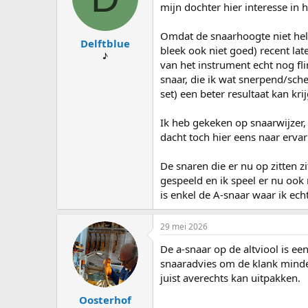
s
d
mijn dochter hier interesse in 
t
a
a
t
Omdat de snaarhoogte niet hel
Delftblue
r
u
bleek ook niet goed) recent la
t
m
♪
van het instrument echt nog fl
e
snaar, die ik wat snerpend/sch
r
set) een beter resultaat kan kri
Ik heb gekeken op snaarwijzer, 
dacht toch hier eens naar erva
De snaren die er nu op zitten z
gespeeld en ik speel er nu ook
is enkel de A-snaar waar ik ec
29 mei 2026
De a-snaar op de altviool is ee
snaaradvies om de klank minder
juist averechts kan uitpakken.
Oosterhof