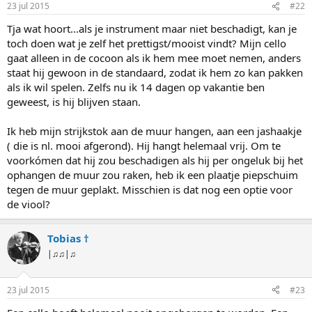
23 jul 2015
#22
n
g
Tja wat hoort...als je instrument maar niet beschadigt, kan je
e
toch doen wat je zelf het prettigst/mooist vindt? Mijn cello
n
:
gaat alleen in de cocoon als ik hem mee moet nemen, anders
staat hij gewoon in de standaard, zodat ik hem zo kan pakken
als ik wil spelen. Zelfs nu ik 14 dagen op vakantie ben
geweest, is hij blijven staan.
Ik heb mijn strijkstok aan de muur hangen, aan een jashaakje
( die is nl. mooi afgerond). Hij hangt helemaal vrij. Om te
voorkómen dat hij zou beschadigen als hij per ongeluk bij het
ophangen de muur zou raken, heb ik een plaatje piepschuim
tegen de muur geplakt. Misschien is dat nog een optie voor
de viool?
Tobias †
|♫♫|♫
23 jul 2015
#23