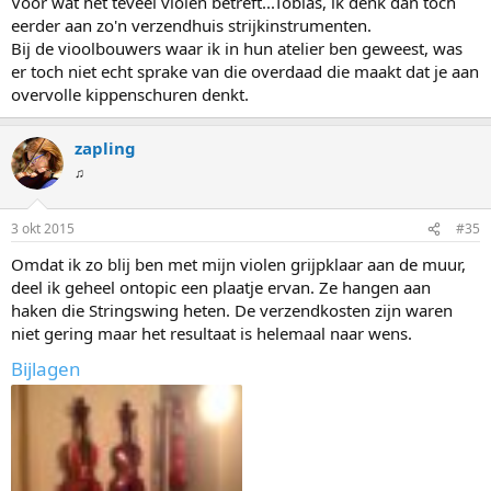
Voor wat het teveel violen betreft...Tobias, ik denk dan toch
ook niet. Neem mijn strijkstokken die zal ik nooit horizontaal
opbergen. Mijn strijkstokken staan mooi rechtop. Kortom ik ben
eerder aan zo'n verzendhuis strijkinstrumenten.
zelf ook bijna een viool geworden en een strijkstok. En dit is niet
Bij de vioolbouwers waar ik in hun atelier ben geweest, was
grappig bedoeld.
er toch niet echt sprake van die overdaad die maakt dat je aan
overvolle kippenschuren denkt.
zapling
♫
3 okt 2015
#35
Omdat ik zo blij ben met mijn violen grijpklaar aan de muur,
deel ik geheel ontopic een plaatje ervan. Ze hangen aan
haken die Stringswing heten. De verzendkosten zijn waren
niet gering maar het resultaat is helemaal naar wens.
Bijlagen