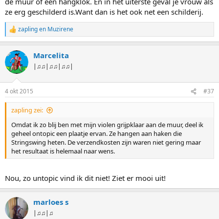
de muur of een hangklok. En in het uiterste geval je vrouw als
ze erg geschilderd is.Want dan is het ook net een schilderij.
zapling
en
Muzirene
W
a
a
Marcelita
r
d
|♫♫|♫♫|♫♫|
e
r
i
4 okt 2015
#37
n
g
zapling zei:
e
n
Omdat ik zo blij ben met mijn violen grijpklaar aan de muur, deel ik
:
geheel ontopic een plaatje ervan. Ze hangen aan haken die
Stringswing heten. De verzendkosten zijn waren niet gering maar
het resultaat is helemaal naar wens.
Nou, zo untopic vind ik dit niet! Ziet er mooi uit!
marloes s
|♫♫|♫