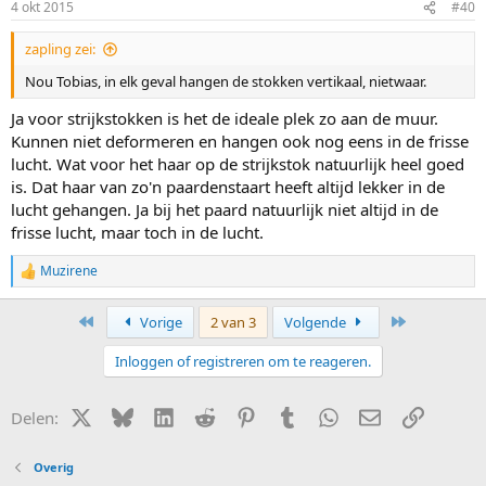
4 okt 2015
#40
n
g
zapling zei:
e
n
Nou Tobias, in elk geval hangen de stokken vertikaal, nietwaar.
:
Ja voor strijkstokken is het de ideale plek zo aan de muur.
Kunnen niet deformeren en hangen ook nog eens in de frisse
lucht. Wat voor het haar op de strijkstok natuurlijk heel goed
is. Dat haar van zo'n paardenstaart heeft altijd lekker in de
lucht gehangen. Ja bij het paard natuurlijk niet altijd in de
frisse lucht, maar toch in de lucht.
Muzirene
W
a
a
Eerste
Laatste
Vorige
2 van 3
Volgende
r
d
Inloggen of registreren om te reageren.
e
r
i
X (Twitter)
Bluesky
LinkedIn
Reddit
Pinterest
Tumblr
WhatsApp
E-mail
Link
Delen:
n
g
e
Overig
n
: