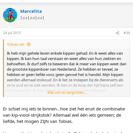
Marcelita
|♫♫|♫♫|♫♫|
24 jul 2015
#34
Tobias zei:
Ik heb mijn gehele leven enkele kippen gehad. En ik weet alles van
kippen. Ik kan hun taal verstaan en weet alles van hun ziekten en
behoeften. Ik durf zelfs te beweren dat ik meer van kippen weet dan
de grootste kippenboer van Nederland. Ze hebben er teveel, ze
hebben er geen liefde voor, geen gevoel het is handel. Mijn kippen
werden allemaal stokoud. En ik liet ze inslapen bij de dierenarts als
ze te oud en te ziek werden. Ik ben in de loop der tijd bijna zelf een
kip geworden. Ik ben net als zij, een achteruit krabbelaar.
Klik om te vergroten...
Waarom vertel ik dit allemaal. Omdat ik mijn gehele leven ook
enkele violen heb gehad, en enkele strijkstokken. Ik heb liefde voor
Er schiet mij iets te binnen...hoe ziet het eruit de combinatie
dit instrument en er gevoel voor. En daarom durf ik ook te beweren
van kip-viool-strijkstok? Allemaal wel één iets gemeen; de
dat ik meer van violen weet dan de grootste vioolbouwer. Voor de
liefde, het mogen ZIJN van Tobias.
vioolbouwer is het handel net als voor die kippenboeren. Ze hebben
er teveel, ze hebben er niet die echt grote liefde voor, en dat kan