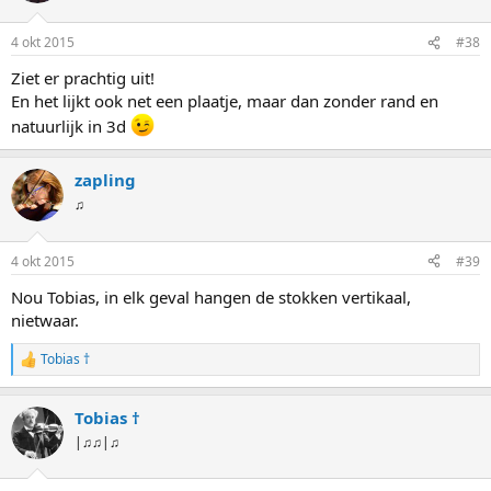
4 okt 2015
#38
Ziet er prachtig uit!
En het lijkt ook net een plaatje, maar dan zonder rand en
natuurlijk in 3d
zapling
♫
4 okt 2015
#39
Nou Tobias, in elk geval hangen de stokken vertikaal,
nietwaar.
Tobias †
W
a
a
Tobias †
r
d
|♫♫|♫
e
r
i