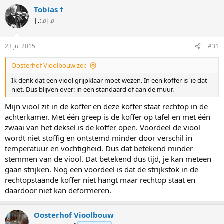
a
Tobias †
r
d
|♫♫|♫
e
r
i
23 jul 2015
#31
n
g
Oosterhof Vioolbouw zei:
e
n
Ik denk dat een viool grijpklaar moet wezen. In een koffer is 'ie dat
:
niet. Dus blijven over: in een standaard of aan de muur.
Mijn viool zit in de koffer en deze koffer staat rechtop in de
achterkamer. Met één greep is de koffer op tafel en met één
zwaai van het deksel is de koffer open. Voordeel de viool
wordt niet stoffig en ontstemd minder door verschil in
temperatuur en vochtigheid. Dus dat betekend minder
stemmen van de viool. Dat betekend dus tijd, je kan meteen
gaan strijken. Nog een voordeel is dat de strijkstok in de
rechtopstaande koffer niet hangt maar rechtop staat en
daardoor niet kan deformeren.
Oosterhof Vioolbouw