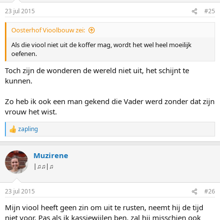
i
23 jul 2015
#25
n
g
Oosterhof Vioolbouw zei:
e
n
Als die viool niet uit de koffer mag, wordt het wel heel moeilijk
:
oefenen.
Toch zijn de wonderen de wereld niet uit, het schijnt te
kunnen.
Zo heb ik ook een man gekend die Vader werd zonder dat zijn
vrouw het wist.
zapling
W
a
a
Muzirene
r
d
|♫♫|♫
e
r
i
23 jul 2015
#26
n
g
Mijn viool heeft geen zin om uit te rusten, neemt hij de tijd
e
niet voor. Pas als ik kassiewijlen ben, zal hij misschien ook
n