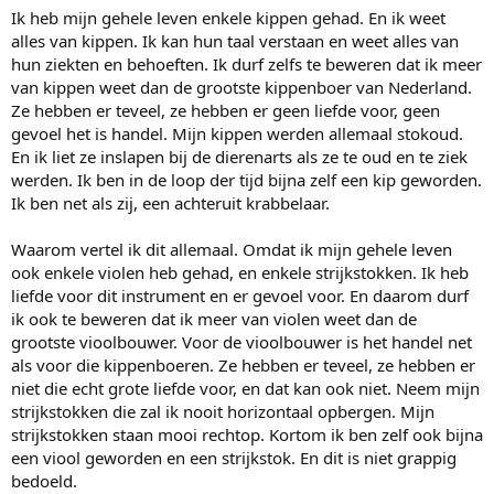
Ik heb mijn gehele leven enkele kippen gehad. En ik weet
Hoe zo? Deformeert een strijkstok dan in horizontale positie?
alles van kippen. Ik kan hun taal verstaan en weet alles van
hun ziekten en behoeften. Ik durf zelfs te beweren dat ik meer
van kippen weet dan de grootste kippenboer van Nederland.
Ze hebben er teveel, ze hebben er geen liefde voor, geen
gevoel het is handel. Mijn kippen werden allemaal stokoud.
En ik liet ze inslapen bij de dierenarts als ze te oud en te ziek
werden. Ik ben in de loop der tijd bijna zelf een kip geworden.
Ik ben net als zij, een achteruit krabbelaar.
Waarom vertel ik dit allemaal. Omdat ik mijn gehele leven
ook enkele violen heb gehad, en enkele strijkstokken. Ik heb
liefde voor dit instrument en er gevoel voor. En daarom durf
ik ook te beweren dat ik meer van violen weet dan de
grootste vioolbouwer. Voor de vioolbouwer is het handel net
als voor die kippenboeren. Ze hebben er teveel, ze hebben er
niet die echt grote liefde voor, en dat kan ook niet. Neem mijn
strijkstokken die zal ik nooit horizontaal opbergen. Mijn
strijkstokken staan mooi rechtop. Kortom ik ben zelf ook bijna
een viool geworden en een strijkstok. En dit is niet grappig
bedoeld.