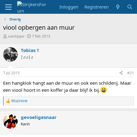
Inloggen
Registreren
Overig
viool opbergen aan muur
T
S
xantippe
7 feb 2013
o
t
p
a
Tobias †
i
r
|♫♫|♫
c
t
s
d
t
a
7 jul 2015
#21
a
t
r
u
Een hangklok hangt aan de muur en ook een schilderij. Maar
t
m
een viool hoort in een koffer ja daar blijf ik bij.
e
r
Muzirene
W
a
a
gevoeligesnaar
r
d
Karin
e
r
i