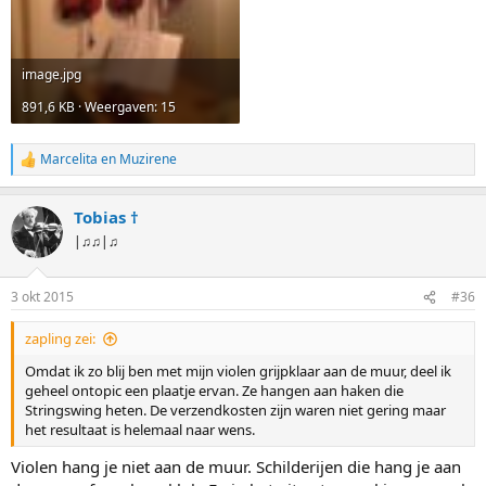
image.jpg
891,6 KB · Weergaven: 15
Marcelita
en
Muzirene
W
a
a
Tobias †
r
d
|♫♫|♫
e
r
i
3 okt 2015
#36
n
g
zapling zei:
e
n
Omdat ik zo blij ben met mijn violen grijpklaar aan de muur, deel ik
:
geheel ontopic een plaatje ervan. Ze hangen aan haken die
Stringswing heten. De verzendkosten zijn waren niet gering maar
het resultaat is helemaal naar wens.
Violen hang je niet aan de muur. Schilderijen die hang je aan