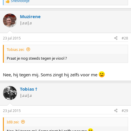
Snelviooltje
W
a
a
Muzirene
r
d
|♫♫|♫
e
r
i
23 jul 2015
#28
n
g
Tobias zei:
e
n
Praat je nog steeds tegen je viool ?
:
Nee, hij tegen mij. Soms zingt hij zelfs voor me
Tobias †
|♫♫|♫
23 jul 2015
#29
IdB zei:
Nee, hij tegen mij. Soms zingt hij zelfs voor me