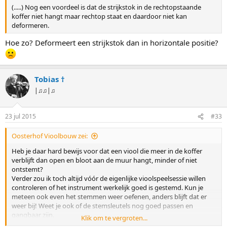
(.....) Nog een voordeel is dat de strijkstok in de rechtopstaande
koffer niet hangt maar rechtop staat en daardoor niet kan
deformeren.
Hoe zo? Deformeert een strijkstok dan in horizontale positie?
Tobias †
|♫♫|♫
23 jul 2015
#33
Oosterhof Vioolbouw zei:
Heb je daar hard bewijs voor dat een viool die meer in de koffer
verblijft dan open en bloot aan de muur hangt, minder of niet
ontstemt?
Verder zou ik toch altijd vóór de eigenlijke vioolspeelsessie willen
controleren of het instrument werkelijk goed is gestemd. Kun je
meteen ook even het stemmen weer oefenen, anders blijft dat er
weer bij! Weet je ook of de stemsleutels nog goed passen en
gangbaar zijn.
Klik om te vergroten...