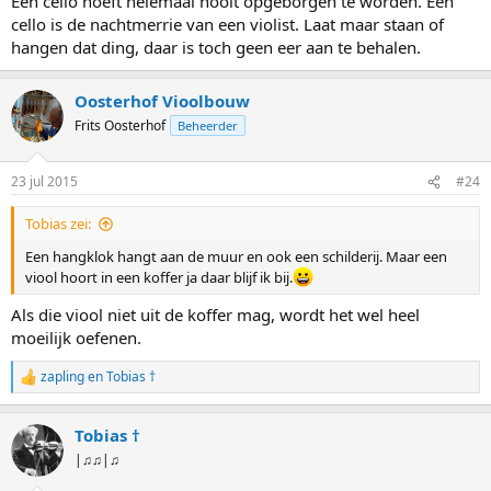
Een cello hoeft helemaal nooit opgeborgen te worden. Een
cello is de nachtmerrie van een violist. Laat maar staan of
hangen dat ding, daar is toch geen eer aan te behalen.
Oosterhof Vioolbouw
Frits Oosterhof
Beheerder
23 jul 2015
#24
Tobias zei:
Een hangklok hangt aan de muur en ook een schilderij. Maar een
viool hoort in een koffer ja daar blijf ik bij.
Als die viool niet uit de koffer mag, wordt het wel heel
moeilijk oefenen.
zapling
en
Tobias †
W
a
a
Tobias †
r
d
|♫♫|♫
e
r