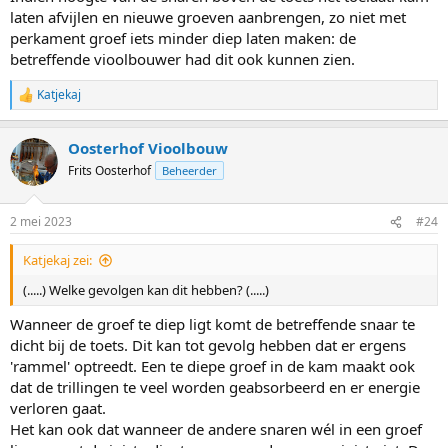
laten afvijlen en nieuwe groeven aanbrengen, zo niet met
perkament groef iets minder diep laten maken: de
betreffende vioolbouwer had dit ook kunnen zien.
Katjekaj
W
a
a
Oosterhof Vioolbouw
r
d
Frits Oosterhof
Beheerder
e
r
i
2 mei 2023
#24
n
g
Katjekaj zei:
e
n
(.....) Welke gevolgen kan dit hebben? (.....)
:
Wanneer de groef te diep ligt komt de betreffende snaar te
dicht bij de toets. Dit kan tot gevolg hebben dat er ergens
'rammel' optreedt. Een te diepe groef in de kam maakt ook
dat de trillingen te veel worden geabsorbeerd en er energie
verloren gaat.
Het kan ook dat wanneer de andere snaren wél in een groef