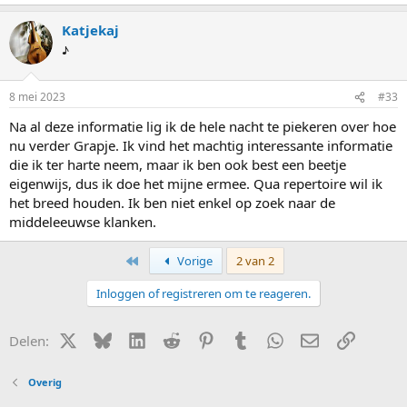
Katjekaj
♪
8 mei 2023
#33
Na al deze informatie lig ik de hele nacht te piekeren over hoe
nu verder Grapje. Ik vind het machtig interessante informatie
die ik ter harte neem, maar ik ben ook best een beetje
eigenwijs, dus ik doe het mijne ermee. Qua repertoire wil ik
het breed houden. Ik ben niet enkel op zoek naar de
middeleeuwse klanken.
Eerste
Vorige
2 van 2
Inloggen of registreren om te reageren.
X (Twitter)
Bluesky
LinkedIn
Reddit
Pinterest
Tumblr
WhatsApp
E-mail
Link
Delen:
Overig