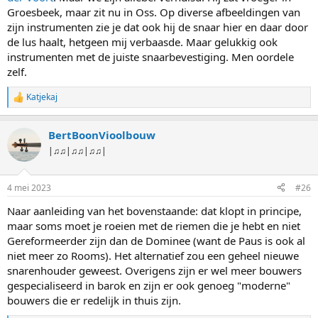
Groesbeek, maar zit nu in Oss. Op diverse afbeeldingen van
zijn instrumenten zie je dat ook hij de snaar hier en daar door
de lus haalt, hetgeen mij verbaasde. Maar gelukkig ook
instrumenten met de juiste snaarbevestiging. Men oordele
zelf.
Katjekaj
W
a
a
BertBoonVioolbouw
r
d
|♫♫|♫♫|♫♫|
e
r
i
4 mei 2023
#26
n
g
Naar aanleiding van het bovenstaande: dat klopt in principe,
e
maar soms moet je roeien met de riemen die je hebt en niet
n
:
Gereformeerder zijn dan de Dominee (want de Paus is ook al
niet meer zo Rooms). Het alternatief zou een geheel nieuwe
snarenhouder geweest. Overigens zijn er wel meer bouwers
gespecialiseerd in barok en zijn er ook genoeg "moderne"
bouwers die er redelijk in thuis zijn.