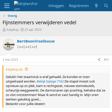
Inloggen
Registreren
Overig
Fijnstemmers verwijderen vedel
T
S
Katjekaj
25 apr 2023
o
t
p
a
BertBoonVioolbouw
i
r
|♫♫|♫♫|♫♫|
c
t
s
d
t
a
2 mei 2023
#21
a
t
r
u
Katjekaj zei:
t
m
e
Gelukt! Het staartstuk is eraf gehaald. Ze konden er toen
r
uitgedraaid worden.
Bekijk bijlage 7162
De stapel moest ook
opnieuw op zn plek, kam is rechtgezet, nieuwe stemsleutels,
scheurtje weggewerkt. De darmsnaren zijn prachtig, behalve dat ze
zo vlot ontstemmen! Maar ik word er vast handig in. Mijn oren
werken gelukkig goed...
Bedankt voor jullie ideeën!