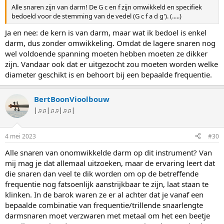
Alle snaren zijn van darm! De G c en f zijn omwikkeld en specifiek
bedoeld voor de stemming van de vedel (G c f a d g'). (.....)
Ja en nee: de kern is van darm, maar wat ik bedoel is enkel
darm, dus zonder omwikkeling. Omdat de lagere snaren nog
wel voldoende spanning moeten hebben moeten ze dikker
zijn. Vandaar ook dat er uitgezocht zou moeten worden welke
diameter geschikt is en behoort bij een bepaalde frequentie.
BertBoonVioolbouw
|♫♫|♫♫|♫♫|
4 mei 2023
#30
Alle snaren van onomwikkelde darm op dit instrument? Van
mij mag je dat allemaal uitzoeken, maar de ervaring leert dat
die snaren dan veel te dik worden om op de betreffende
frequentie nog fatsoenlijk aanstrijkbaar te zijn, laat staan te
klinken. In de barok waren ze er al achter dat je vanaf een
bepaalde combinatie van frequentie/trillende snaarlengte
darmsnaren moet verzwaren met metaal om het een beetje