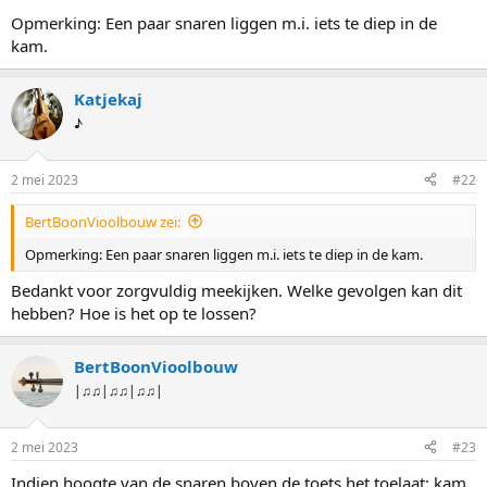
Opmerking: Een paar snaren liggen m.i. iets te diep in de
kam.
Katjekaj
♪
2 mei 2023
#22
BertBoonVioolbouw zei:
Opmerking: Een paar snaren liggen m.i. iets te diep in de kam.
Bedankt voor zorgvuldig meekijken. Welke gevolgen kan dit
hebben? Hoe is het op te lossen?
BertBoonVioolbouw
|♫♫|♫♫|♫♫|
2 mei 2023
#23
Indien hoogte van de snaren boven de toets het toelaat: kam