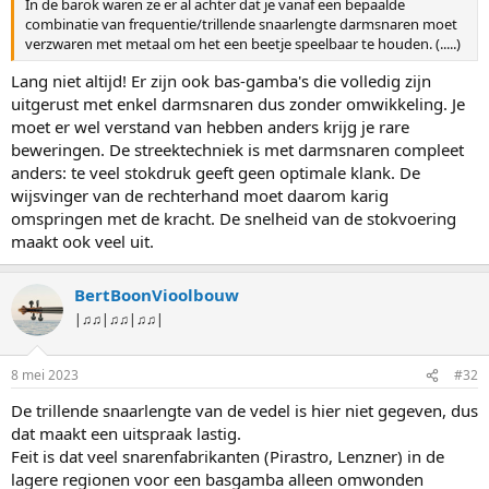
In de barok waren ze er al achter dat je vanaf een bepaalde
combinatie van frequentie/trillende snaarlengte darmsnaren moet
verzwaren met metaal om het een beetje speelbaar te houden. (.....)
Lang niet altijd! Er zijn ook bas-gamba's die volledig zijn
uitgerust met enkel darmsnaren dus zonder omwikkeling. Je
moet er wel verstand van hebben anders krijg je rare
beweringen. De streektechniek is met darmsnaren compleet
anders: te veel stokdruk geeft geen optimale klank. De
wijsvinger van de rechterhand moet daarom karig
omspringen met de kracht. De snelheid van de stokvoering
maakt ook veel uit.
BertBoonVioolbouw
|♫♫|♫♫|♫♫|
8 mei 2023
#32
De trillende snaarlengte van de vedel is hier niet gegeven, dus
dat maakt een uitspraak lastig.
Feit is dat veel snarenfabrikanten (Pirastro, Lenzner) in de
lagere regionen voor een basgamba alleen omwonden