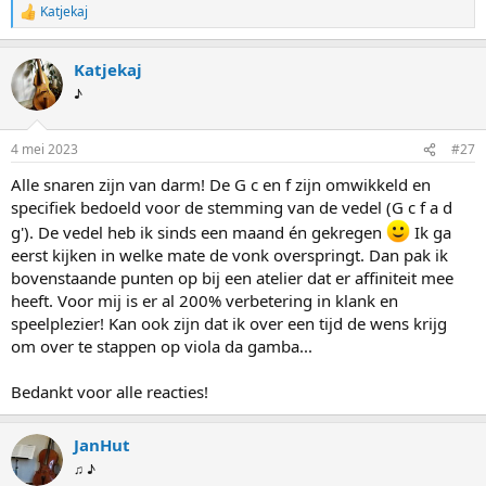
Katjekaj
W
a
a
Katjekaj
r
d
♪
e
r
i
4 mei 2023
#27
n
g
Alle snaren zijn van darm! De G c en f zijn omwikkeld en
e
specifiek bedoeld voor de stemming van de vedel (G c f a d
n
:
g'). De vedel heb ik sinds een maand én gekregen
Ik ga
eerst kijken in welke mate de vonk overspringt. Dan pak ik
bovenstaande punten op bij een atelier dat er affiniteit mee
heeft. Voor mij is er al 200% verbetering in klank en
speelplezier! Kan ook zijn dat ik over een tijd de wens krijg
om over te stappen op viola da gamba...
Bedankt voor alle reacties!
JanHut
♫ ♪