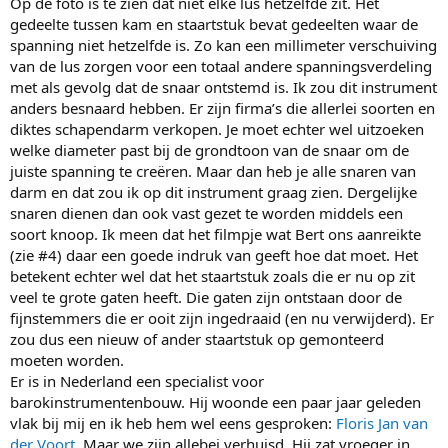
Op de foto is te zien dat niet elke lus hetzelfde zit. Het
gedeelte tussen kam en staartstuk bevat gedeelten waar de
spanning niet hetzelfde is. Zo kan een millimeter verschuiving
van de lus zorgen voor een totaal andere spanningsverdeling
met als gevolg dat de snaar ontstemd is. Ik zou dit instrument
anders besnaard hebben. Er zijn firma’s die allerlei soorten en
diktes schapendarm verkopen. Je moet echter wel uitzoeken
welke diameter past bij de grondtoon van de snaar om de
juiste spanning te creëren. Maar dan heb je alle snaren van
darm en dat zou ik op dit instrument graag zien. Dergelijke
snaren dienen dan ook vast gezet te worden middels een
soort knoop. Ik meen dat het filmpje wat Bert ons aanreikte
(zie #4) daar een goede indruk van geeft hoe dat moet. Het
betekent echter wel dat het staartstuk zoals die er nu op zit
veel te grote gaten heeft. Die gaten zijn ontstaan door de
fijnstemmers die er ooit zijn ingedraaid (en nu verwijderd). Er
zou dus een nieuw of ander staartstuk op gemonteerd
moeten worden.
Er is in Nederland een specialist voor
barokinstrumentenbouw. Hij woonde een paar jaar geleden
vlak bij mij en ik heb hem wel eens gesproken:
Floris Jan van
der Voort
. Maar we zijn allebei verhuisd. Hij zat vroeger in