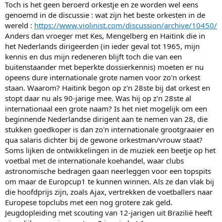
Toch is het geen beroerd orkestje en ze worden wel eens
genoemd in de discussie : wat zijn het beste orkesten in de
wereld :
https://www.violinist.com/discussion/archive/10450/
Anders dan vroeger met Kes, Mengelberg en Haitink die in
het Nederlands dirigeerden (in ieder geval tot 1965, mijn
kennis en dus mijn redeneren blijft toch die van een
buitenstaander met beperkte dossierkennis) moeten er nu
opeens dure internationale grote namen voor zo'n orkest
staan. Waarom? Haitink begon op z'n 28ste bij dat orkest en
stopt daar nu als 90-jarige mee. Was hij op z'n 28ste al
internationaal een grote naam? Is het niet mogelijk om een
beginnende Nederlandse dirigent aan te nemen van 28, die
stukken goedkoper is dan zo'n internationale grootgraaier en
qua salaris dichter bij de gewone orkestman/vrouw staat?
Soms lijken de ontwikkelingen in de muziek een beetje op het
voetbal met de internationale koehandel, waar clubs
astronomische bedragen gaan neerleggen voor een topspits
om maar de Europcup1 te kunnen winnen. Als ze dan vlak bij
die hoofdprijs zijn, zoals Ajax, vertrekken de voetballers naar
Europese topclubs met een nog grotere zak geld.
Jeugdopleiding met scouting van 12-jarigen uit Brazilië heeft