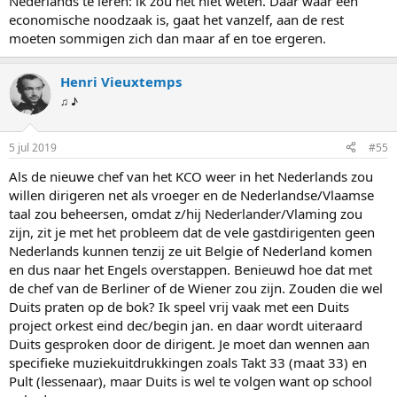
Nederlands te leren: ik zou het niet weten. Daar waar een
economische noodzaak is, gaat het vanzelf, aan de rest
moeten sommigen zich dan maar af en toe ergeren.
Henri Vieuxtemps
♫ ♪
5 jul 2019
#55
Als de nieuwe chef van het KCO weer in het Nederlands zou
willen dirigeren net als vroeger en de Nederlandse/Vlaamse
taal zou beheersen, omdat z/hij Nederlander/Vlaming zou
zijn, zit je met het probleem dat de vele gastdirigenten geen
Nederlands kunnen tenzij ze uit Belgie of Nederland komen
en dus naar het Engels overstappen. Benieuwd hoe dat met
de chef van de Berliner of de Wiener zou zijn. Zouden die wel
Duits praten op de bok? Ik speel vrij vaak met een Duits
project orkest eind dec/begin jan. en daar wordt uiteraard
Duits gesproken door de dirigent. Je moet dan wennen aan
specifieke muziekuitdrukkingen zoals Takt 33 (maat 33) en
Pult (lessenaar), maar Duits is wel te volgen want op school