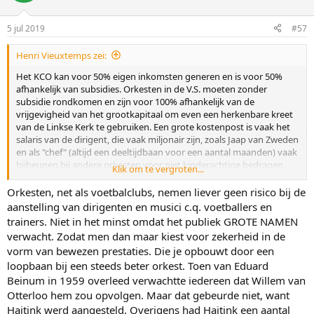
5 jul 2019
#57
Henri Vieuxtemps zei:
Het KCO kan voor 50% eigen inkomsten generen en is voor 50%
afhankelijk van subsidies. Orkesten in de V.S. moeten zonder
subsidie rondkomen en zijn voor 100% afhankelijk van de
vrijgevigheid van het grootkapitaal om even een herkenbare kreet
van de Linkse Kerk te gebruiken. Een grote kostenpost is vaak het
salaris van de dirigent, die vaak miljonair zijn, zoals Jaap van Zweden
en als "chef" (altijd een deeltijdbaan voor een aantal maanden) vaak
bijbeunen bij andere orkesten voor niet kinderachtige bedragen.
Klik om te vergroten...
Ook solisten strijken heel wat op en blijft er heel wat aan de
strijkstok hangen. De salarisverschillen zijn zo groot dat je kan
Orkesten, net als voetbalclubs, nemen liever geen risico bij de
spreken van grootgraaiers en armoedzaaiers met weinig
aanstelling van dirigenten en musici c.q. voetballers en
internationale solidariteit. Orkestleden van het KCO zitten vaak 3-
trainers. Niet in het minst omdat het publiek GROTE NAMEN
hoogachter op een soort verkapt achterhuisonderduikadres en
verwacht. Zodat men dan maar kiest voor zekerheid in de
kunnen thuis niet repeteren ivm burengeluidsoverlast, maar voor
vorm van bewezen prestaties. Die je opbouwt door een
hen is er een soort studiehuis gekomen vlak bij het cg, waar ze
loopbaan bij een steeds beter orkest. Toen van Eduard
kunnen repeteren wanneer ze maar willen. De salarissen zijn een
beetje opgeschroefd, maar de Berliner en de Wiener betalen beter.
Beinum in 1959 overleed verwachtte iedereen dat Willem van
Toch is het geen beroerd orkestje en ze worden wel eens genoemd
Otterloo hem zou opvolgen. Maar dat gebeurde niet, want
in de discussie : wat zijn het beste orkesten in de wereld :
Haitink werd aangesteld. Overigens had Haitink een aantal