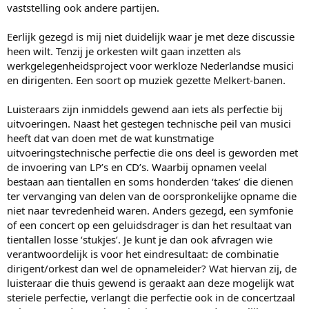
vaststelling ook andere partijen.
Eerlijk gezegd is mij niet duidelijk waar je met deze discussie
heen wilt. Tenzij je orkesten wilt gaan inzetten als
werkgelegenheidsproject voor werkloze Nederlandse musici
en dirigenten. Een soort op muziek gezette Melkert-banen.
Tegenwoordig staan er alleen maar buitenlandse dirigenten op de
Luisteraars zijn inmiddels gewend aan iets als perfectie bij
bok, die de Nederlandse taal niet machtig zijn en in het Engels
uitvoeringen. Naast het gestegen technische peil van musici
dirigeren, ook omdat er veel buitenlandse musici in het orkest
zitten, die ook de Nederlandse taal niet machtig zijn of muzikale
heeft dat van doen met de wat kunstmatige
aanwijzingen in het Engels beter begrijpen. Waarschijnlijk heeft
uitvoeringstechnische perfectie die ons deel is geworden met
Haitink daarom ook bij z'n laatste concerten bij het KCO ook in het
de invoering van LP’s en CD’s. Waarbij opnamen veelal
Engels moeten dirigeren. Je zou ook kunnen zeggen : alleen
bestaan aan tientallen en soms honderden ‘takes’ die dienen
Nederlands sprekende dirigenten en Nederlands sprekende musici
ter vervanging van delen van de oorspronkelijke opname die
bij Nederlandse orkesten, ook al gaat het muzikale niveau daarmee
niet naar tevredenheid waren. Anders gezegd, een symfonie
misschien niet vooruit. Ik weet nu al dat extreem linkse idealisten
als Hopf en Bert z'n eigen doppendeBoon dan boos in de pen
of een concert op een geluidsdrager is dan het resultaat van
klimmen, onder het motto : laissez faire (ik heb zo m'n Franse
tientallen losse ‘stukjes’. Je kunt je dan ook afvragen wie
invloeden vanuit Verviers) en wij moeten ons maar aanpassen en
verantwoordelijk is voor het eindresultaat: de combinatie
dus Engels gaan praten of aanhoren, want anders missen we
dirigent/orkest dan wel de opnameleider? Wat hiervan zij, de
muzikaal internationaal de slag en wordt het KCO een verkapt brak
luisteraar die thuis gewend is geraakt aan deze mogelijk wat
amateurorkestje in de internationale marge. De wereld is van
steriele perfectie, verlangt die perfectie ook in de concertzaal
iedereen en iedereen is van de wereld, dus waarom