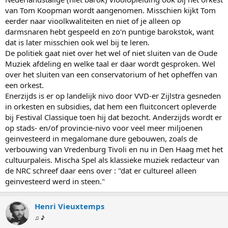
van Tom Koopman wordt aangenomen. Misschien kijkt Tom
eerder naar vioolkwaliteiten en niet of je alleen op
darmsnaren hebt gespeeld en zo'n puntige barokstok, want
dat is later misschien ook wel bij te leren.
De politiek gaat niet over het wel of niet sluiten van de Oude
Muziek afdeling en welke taal er daar wordt gesproken. Wel
over het sluiten van een conservatorium of het opheffen van
een orkest.
Enerzijds is er op landelijk nivo door VVD-er Zijlstra gesneden
in orkesten en subsidies, dat hem een fluitconcert opleverde
bij Festival Classique toen hij dat bezocht. Anderzijds wordt er
op stads- en/of provincie-nivo voor veel meer miljoenen
geinvesteerd in megalomane dure gebouwen, zoals de
verbouwing van Vredenburg Tivoli en nu in Den Haag met het
cultuurpaleis. Mischa Spel als klassieke muziek redacteur van
de NRC schreef daar eens over : "dat er cultureel alleen
geinvesteerd werd in steen."
Henri Vieuxtemps
♫ ♪