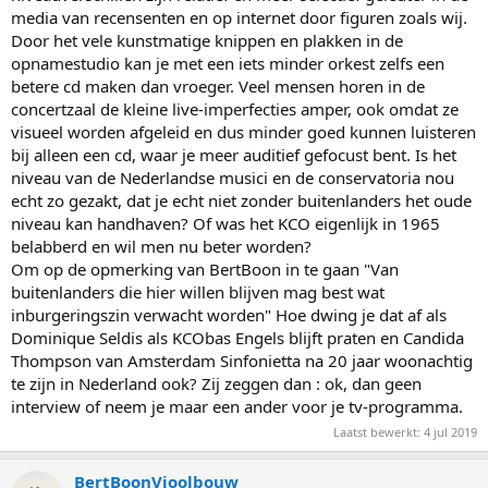
media van recensenten en op internet door figuren zoals wij.
Door het vele kunstmatige knippen en plakken in de
opnamestudio kan je met een iets minder orkest zelfs een
betere cd maken dan vroeger. Veel mensen horen in de
concertzaal de kleine live-imperfecties amper, ook omdat ze
visueel worden afgeleid en dus minder goed kunnen luisteren
bij alleen een cd, waar je meer auditief gefocust bent. Is het
niveau van de Nederlandse musici en de conservatoria nou
echt zo gezakt, dat je echt niet zonder buitenlanders het oude
niveau kan handhaven? Of was het KCO eigenlijk in 1965
belabberd en wil men nu beter worden?
Om op de opmerking van BertBoon in te gaan "Van
buitenlanders die hier willen blijven mag best wat
inburgeringszin verwacht worden" Hoe dwing je dat af als
Dominique Seldis als KCObas Engels blijft praten en Candida
Thompson van Amsterdam Sinfonietta na 20 jaar woonachtig
te zijn in Nederland ook? Zij zeggen dan : ok, dan geen
interview of neem je maar een ander voor je tv-programma.
Laatst bewerkt:
4 jul 2019
BertBoonVioolbouw