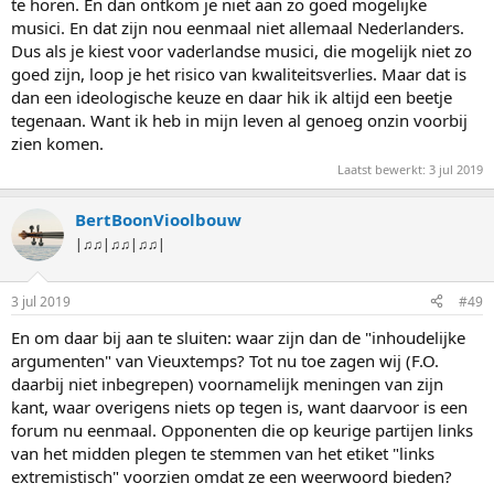
taaldiscriminatie?, is de redenatie. Ik voel de schuimbekkende
te horen. En dan ontkom je niet aan zo goed mogelijke
emoties en heilige verontwaardiging al opkomen. Nu de
musici. En dat zijn nou eenmaal niet allemaal Nederlanders.
inhoudelijke argumenten graag.
Dus als je kiest voor vaderlandse musici, die mogelijk niet zo
goed zijn, loop je het risico van kwaliteitsverlies. Maar dat is
dan een ideologische keuze en daar hik ik altijd een beetje
tegenaan. Want ik heb in mijn leven al genoeg onzin voorbij
zien komen.
Laatst bewerkt:
3 jul 2019
BertBoonVioolbouw
|♫♫|♫♫|♫♫|
3 jul 2019
#49
En om daar bij aan te sluiten: waar zijn dan de "inhoudelijke
argumenten" van Vieuxtemps? Tot nu toe zagen wij (F.O.
daarbij niet inbegrepen) voornamelijk meningen van zijn
kant, waar overigens niets op tegen is, want daarvoor is een
forum nu eenmaal. Opponenten die op keurige partijen links
van het midden plegen te stemmen van het etiket "links
extremistisch" voorzien omdat ze een weerwoord bieden?