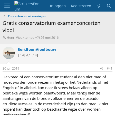
Inloggen
Registreren
Concerten en uitvoeringen
Gratis conservatorium examenconcerten
viool
T
S
Henri Vieuxtemps
26 mei 2016
o
t
p
a
BertBoonVioolbouw
i
r
|♫♫|♫♫|♫♫|
c
t
s
d
t
a
30 jun 2019
#41
a
t
r
u
De vraag of een conservatoriumstudent al dan niet mag of
t
m
moet worden onderwezen in hetzij of het Nederlands of het
e
Engels of in allebei, kan naar ik vrees helaas alleen op
r
politieke wijze worden beantwoord. Maar tenzij hier de
aanhangers van de blonde volksmenner en de pseudo
erudiete Messias in de meerderheid zijn (en dan mag ik niet
hopen) kan daar toch op beschaafde wijze over worden
gediscussieerd?