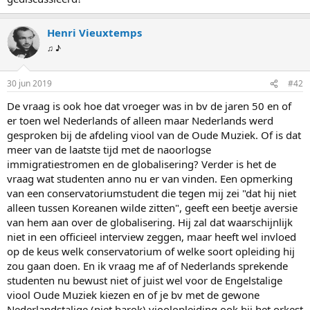
Henri Vieuxtemps
♫ ♪
30 jun 2019
#42
De vraag is ook hoe dat vroeger was in bv de jaren 50 en of
er toen wel Nederlands of alleen maar Nederlands werd
gesproken bij de afdeling viool van de Oude Muziek. Of is dat
meer van de laatste tijd met de naoorlogse
immigratiestromen en de globalisering? Verder is het de
vraag wat studenten anno nu er van vinden. Een opmerking
van een conservatoriumstudent die tegen mij zei "dat hij niet
alleen tussen Koreanen wilde zitten", geeft een beetje aversie
van hem aan over de globalisering. Hij zal dat waarschijnlijk
niet in een officieel interview zeggen, maar heeft wel invloed
op de keus welk conservatorium of welke soort opleiding hij
zou gaan doen. En ik vraag me af of Nederlands sprekende
studenten nu bewust niet of juist wel voor de Engelstalige
viool Oude Muziek kiezen en of je bv met de gewone
Nederlandstalige (niet barok) vioolopleiding ook bij het orkest