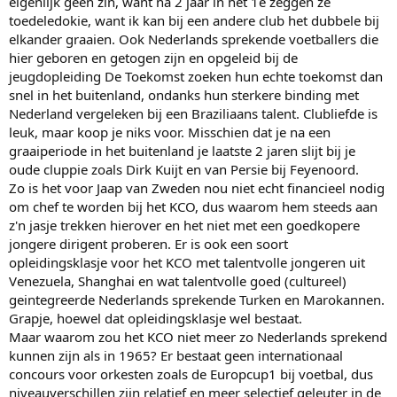
eigenlijk geen zin, want na 2 jaar in het 1e zeggen ze
toedeledokie, want ik kan bij een andere club het dubbele bij
elkander graaien. Ook Nederlands sprekende voetballers die
hier geboren en getogen zijn en opgeleid bij de
jeugdopleiding De Toekomst zoeken hun echte toekomst dan
snel in het buitenland, ondanks hun sterkere binding met
Nederland vergeleken bij een Braziliaans talent. Clubliefde is
leuk, maar koop je niks voor. Misschien dat je na een
graaiperiode in het buitenland je laatste 2 jaren slijt bij je
oude cluppie zoals Dirk Kuijt en van Persie bij Feyenoord.
Zo is het voor Jaap van Zweden nou niet echt financieel nodig
om chef te worden bij het KCO, dus waarom hem steeds aan
z'n jasje trekken hierover en het niet met een goedkopere
jongere dirigent proberen. Er is ook een soort
opleidingsklasje voor het KCO met talentvolle jongeren uit
Venezuela, Shanghai en wat talentvolle goed (cultureel)
geintegreerde Nederlands sprekende Turken en Marokannen.
Grapje, hoewel dat opleidingsklasje wel bestaat.
Maar waarom zou het KCO niet meer zo Nederlands sprekend
kunnen zijn als in 1965? Er bestaat geen internationaal
concours voor orkesten zoals de Europcup1 bij voetbal, dus
niveauverschillen zijn relatief en meer selectief geleuter in de