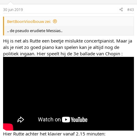
30 jun 2019
#43
BertBoonVioolbouw zei:
.. de pseudo erudiete Messias..
Hij is net als Rutte een beetje mislukte concertpianist. Maar ja
als je niet zo goed piano kan spelen kan je altijd nog de
politiek ingaan. Hier speelt hij de 3e ballade van Chopin :
Hier Rutte achter het klavier vanaf 2.15 minuten: