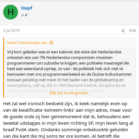
Hopf
H
♫ ♪
3 jul 2019
#48
Henri Vieuxtemps zei:
Vrij kort geleden was er een kabinet dat eiste dat Nederlandse
orkesten iets van 7% Nederlandse componisten moesten
programmeren om subsidie te krijgen, een politieke maatregel die
heel wat weerstand opriep, zo van : de polletiek heb zich niet te
bemoeien met ons programmeerbeleid en de Duitse Kulturkammer
bestaat gelukkig niet meer. In het kader van de globalisering en
verengelsing, valt op dat in 1965 Bernard Haitink, als geboren en
getogen Nederlandse dirigent in het Nederlands het
Klik om te vergroten...
Concertgebouworkest dirigeert (en verdikkeme , verdomme roept
als het niet gaat zoals hij wil en tegen de harpist : "speelt u wel de
Het zal wel ironisch bedoeld zijn, ik keek namelijk even op
goede noten?")
van de kwalificatie ‘extreem-links’ aan mijn adres, maar voor
de goede orde zij hier gememoreerd dat ik, behoudens een
tweetal uitstapjes in mijn leven richting SP, mijn leven lang al
braaf PvdA stem. Ondanks sommige onbekookte geluiden
van die kant die mij soms ter ore komen. Al betreft die