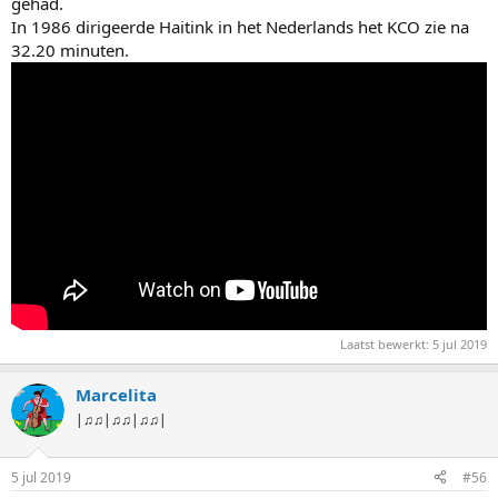
gehad.
In 1986 dirigeerde Haitink in het Nederlands het KCO zie na
32.20 minuten.
Laatst bewerkt:
5 jul 2019
Marcelita
|♫♫|♫♫|♫♫|
5 jul 2019
#56