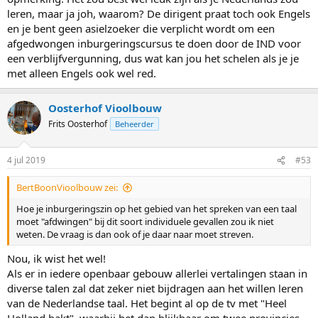
leren, maar ja joh, waarom? De dirigent praat toch ook Engels
en je bent geen asielzoeker die verplicht wordt om een
afgedwongen inburgeringscursus te doen door de IND voor
een verblijfvergunning, dus wat kan jou het schelen als je je
met alleen Engels ook wel red.
Oosterhof Vioolbouw
Frits Oosterhof
Beheerder
4 jul 2019
#53
BertBoonVioolbouw zei:
Hoe je inburgeringszin op het gebied van het spreken van een taal
moet "afdwingen" bij dit soort individuele gevallen zou ik niet
weten. De vraag is dan ook of je daar naar moet streven.
Nou, ik wist het wel!
Als er in iedere openbaar gebouw allerlei vertalingen staan in
diverse talen zal dat zeker niet bijdragen aan het willen leren
van de Nederlandse taal. Het begint al op de tv met "Heel
Holland bakt", waarbij het dan blijkbaar om twee provincies