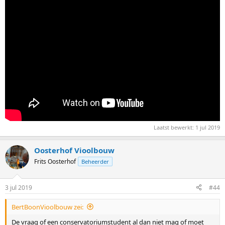
Laatst bewerkt:
1 jul 2019
Oosterhof Vioolbouw
Frits Oosterhof
Beheerder
3 jul 2019
#44
BertBoonVioolbouw zei:
De vraag of een conservatoriumstudent al dan niet mag of moet