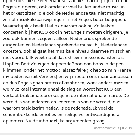
op de bok, die de Nederlandse taal niet machtig zijn en in het
Engels dirigeren, ook omdat er veel buitenlandse musici in
het orkest zitten, die ook de Nederlandse taal niet machtig
zijn of muzikale aanwijzingen in het Engels beter begrijpen.
Waarschijnlijk heeft Haitink daarom ook bij z'n laatste
concerten bij het KCO ook in het Engels moeten dirigeren. Je
zou ook kunnen zeggen : alleen Nederlands sprekende
dirigenten en Nederlands sprekende musici bij Nederlandse
orkesten, ook al gaat het muzikale niveau daarmee misschien
niet vooruit. Ik weet nu al dat extreem linkse idealisten als
Hopf en Bert z'n eigen doppendeBoon dan boos in de pen
klimmen, onder het motto : laissez faire (ik heb zo m'n Franse
invloeden vanuit Verviers) en wij moeten ons maar aanpassen
en dus Engels gaan praten of aanhoren, want anders missen
we muzikaal internationaal de slag en wordt het KCO een
verkapt brak amateurorkestje in de internationale marge. De
wereld is van iedereen en iedereen is van de wereld, dus
waarom taaldiscriminatie?, is de redenatie. Ik voel de
schuimbekkende emoties en heilige verontwaardiging al
opkomen. Nu de inhoudelijke argumenten graag.
Laatst bewerkt:
3 jul 2019