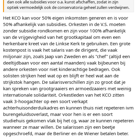
dan ook alle subsidies voor o.a. kunst afschaffen, zodat in zijn
optiek vermoedelijk ook de conservatoria geheel zullen verdwijnen.
Het KCO kan voor 50% eigen inkomsten generen en is voor
50% afhankelijk van subsidies. Orkesten in de V.S. moeten
zonder subsidie rondkomen en zijn voor 100% afhankelijk
van de vrijgevigheid van het grootkapitaal om even een
herkenbare kreet van de Linkse Kerk te gebruiken. Een grote
kostenpost is vaak het salaris van de dirigent, die vaak
miljonair zijn, zoals Jaap van Zweden en als "chef" (altijd een
deeltijdbaan voor een aantal maanden) vaak bijbeunen bij
andere orkesten voor niet kinderachtige bedragen. Ook
solisten strijken heel wat op en blijft er heel wat aan de
strijkstok hangen. De salarisverschillen zijn zo groot dat je
kan spreken van grootgraaiers en armoedzaaiers met weinig
internationale solidariteit. Orkestleden van het KCO zitten
vaak 3-hoogachter op een soort verkapt
achterhuisonderduikadres en kunnen thuis niet repeteren ivm
burengeluidsoverlast, maar voor hen is er een soort
studiehuis gekomen vlak bij het cg, waar ze kunnen repeteren
wanneer ze maar willen. De salarissen zijn een beetje
opgeschroefd, maar de Berliner en de Wiener betalen beter.