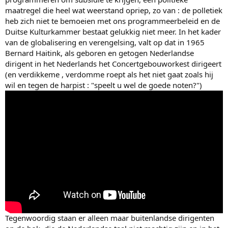
maatregel die heel wat weerstand opriep, zo van : de polletiek
heb zich niet te bemoeien met ons programmeerbeleid en de
Duitse Kulturkammer bestaat gelukkig niet meer. In het kader
van de globalisering en verengelsing, valt op dat in 1965
Bernard Haitink, als geboren en getogen Nederlandse
dirigent in het Nederlands het Concertgebouworkest dirigeert
(en verdikkeme , verdomme roept als het niet gaat zoals hij
wil en tegen de harpist : "speelt u wel de goede noten?")
Tegenwoordig staan er alleen maar buitenlandse dirigenten