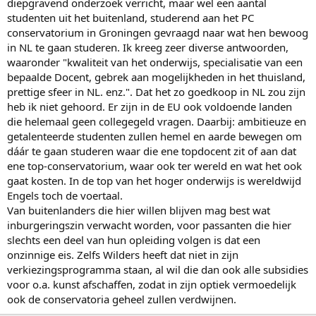
diepgravend onderzoek verricht, maar wel een aantal
studenten uit het buitenland, studerend aan het PC
conservatorium in Groningen gevraagd naar wat hen bewoog
in NL te gaan studeren. Ik kreeg zeer diverse antwoorden,
waaronder "kwaliteit van het onderwijs, specialisatie van een
bepaalde Docent, gebrek aan mogelijkheden in het thuisland,
prettige sfeer in NL. enz.". Dat het zo goedkoop in NL zou zijn
heb ik niet gehoord. Er zijn in de EU ook voldoende landen
die helemaal geen collegegeld vragen. Daarbij: ambitieuze en
getalenteerde studenten zullen hemel en aarde bewegen om
dáár te gaan studeren waar die ene topdocent zit of aan dat
ene top-conservatorium, waar ook ter wereld en wat het ook
gaat kosten. In de top van het hoger onderwijs is wereldwijd
Engels toch de voertaal.
Van buitenlanders die hier willen blijven mag best wat
inburgeringszin verwacht worden, voor passanten die hier
slechts een deel van hun opleiding volgen is dat een
onzinnige eis. Zelfs Wilders heeft dat niet in zijn
verkiezingsprogramma staan, al wil die dan ook alle subsidies
voor o.a. kunst afschaffen, zodat in zijn optiek vermoedelijk
ook de conservatoria geheel zullen verdwijnen.