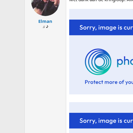
Elman
♫ ♪