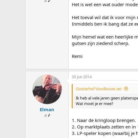
♫ ♪
Het is wel een wat ouder model 
Het toeval wil dat ik voor mij
Inmiddels ben ik bang dat ze e
Mijn hemel wat een heerlijke m
gutsen zijn ziedend scherp.
Remi
30 jun 2014
Oosterhof Vioolbouw zei:
Ik heb al vele jaren geen platens
Wat moet je er mee?
Elman
♫ ♪
1. Naar de kringloop brengen.
2. Op marktplaats zetten en in
3. LP-speler kopen (waarbij je