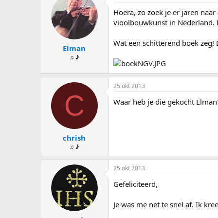
s
d
Hoera, zo zoek je er jaren naar
t
a
a
t
vioolbouwkunst in Nederland. E
r
u
t
m
Wat een schitterend boek zeg! D
Elman
e
r
♫ ♪
25 okt 2013
C
Waar heb je die gekocht Elman?
chrish
♫ ♪
25 okt 2013
Gefeliciteerd,
Je was me net te snel af. Ik kr