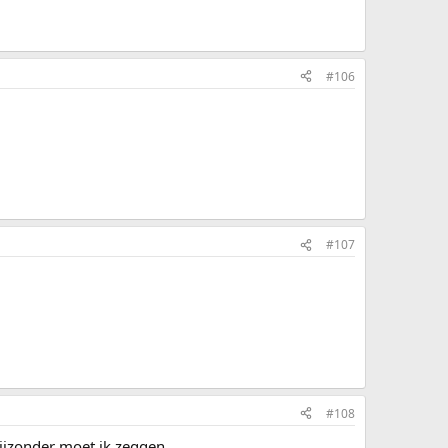
#106
#107
#108
ijzonder moet ik zeggen.