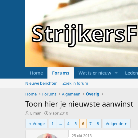
Strijker
Home
Forums
Wat is er nieuw
Leden
Nieuwe berichten
Zoek in forum
Home
Forums
Algemeen
Overig
Toon hier je nieuwste aanwinst
T
S
Elman
9 apr 2010
o
t
Vorige
1
…
4
5
6
7
8
Volgende
p
a
i
r
c
t
25 okt 2013