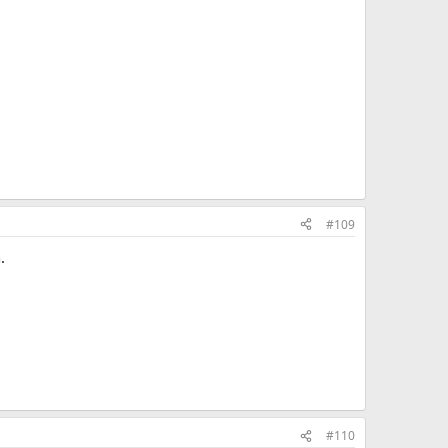
#109
.
#110