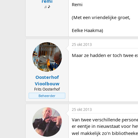
remi
Remi
♫ ♪
(Met een vriendelijke groet,
Eelke Haakma)
25 okt 2013
Maar ze hadden er toch twee 
Oosterhof
Vioolbouw
Frits Oosterhof
Beheerder
25 okt 2013
Van twee verschillende persone
er eentje in nieuwstaat voor he
wel makkelijk zo’n bibliotheek