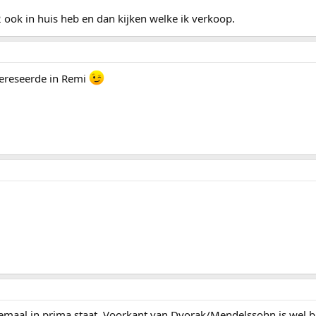
2 ook in huis heb en dan kijken welke ik verkoop.
ntereseerde in Remi
lemaal in prima staat. Voorkant van Dvorak/Mendelssohn is wel b