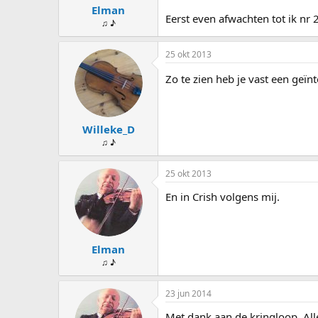
Elman
Eerst even afwachten tot ik nr 
♫ ♪
25 okt 2013
Zo te zien heb je vast een geï
Willeke_D
♫ ♪
25 okt 2013
En in Crish volgens mij.
Elman
♫ ♪
23 jun 2014
Met dank aan de kringloop. Al