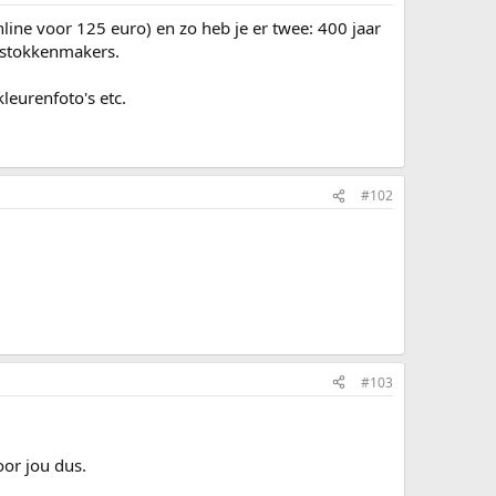
nline voor 125 euro) en zo heb je er twee: 400 jaar
jkstokkenmakers.
leurenfoto's etc.
#102
#103
oor jou dus.