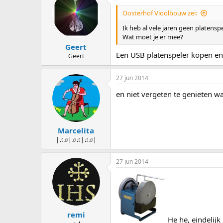
Oosterhof Vioolbouw zei:
Ik heb al vele jaren geen platens
Wat moet je er mee?
Geert
Een USB platenspeler kopen e
Geert
27 jun 2014
en niet vergeten te genieten wa
Marcelita
|♫♫|♫♫|♫♫|
27 jun 2014
remi
He he, eindelijk