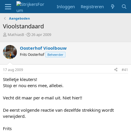
Inloggen
Registreren
Aangeboden
Vioolstandaard
T
S
MathiasB
26 apr 2009
o
t
p
a
Oosterhof Vioolbouw
i
r
Frits Oosterhof
Beheerder
c
t
s
d
t
a
17 aug 2009
#41
a
t
r
u
Stelletje kleuters!
t
m
Stop er nou eens mee, allebei.
e
r
Vecht dit maar per e-mail uit. Niet hier!!
De eerst volgende reactie van dezelfde strekking wordt
verwijderd.
Frits