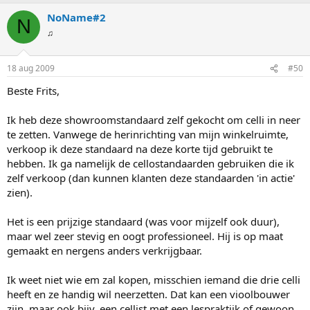
NoName#2
N
♫
18 aug 2009
#50
Beste Frits,
Ik heb deze showroomstandaard zelf gekocht om celli in neer
te zetten. Vanwege de herinrichting van mijn winkelruimte,
verkoop ik deze standaard na deze korte tijd gebruikt te
hebben. Ik ga namelijk de cellostandaarden gebruiken die ik
zelf verkoop (dan kunnen klanten deze standaarden 'in actie'
zien).
Het is een prijzige standaard (was voor mijzelf ook duur),
maar wel zeer stevig en oogt professioneel. Hij is op maat
gemaakt en nergens anders verkrijgbaar.
Ik weet niet wie em zal kopen, misschien iemand die drie celli
heeft en ze handig wil neerzetten. Dat kan een vioolbouwer
zijn, maar ook bijv. een cellist met een lespraktijk of gewoon