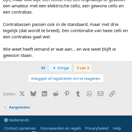
een amateur met een elektrische cello, een gewone cello en
een contrabas.
Contrabassen passen ook in de standaard, maar niet drie
tegelijk (dat wordt te breed). Een combinatie van twee celli en
een contrabas gaat wel.
Wie weet heeft iemand er wat aan... en wie weet blijft ie
gewoon staan.
Eerste
Vorige
3 van 3
Inloggen of registreren om te reageren.
X (Twitter)
Bluesky
LinkedIn
Reddit
Pinterest
Tumblr
WhatsApp
E-mail
Link
Delen:
Aangeboden
Nederlands
Contact opnemen
Voorwaarden en regels
Privacybeleid
Help