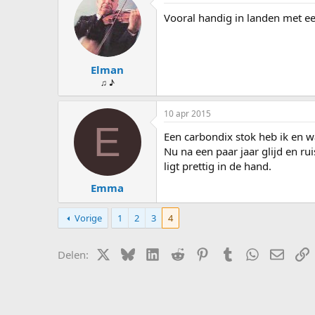
s
d
Vooral handig in landen met een
t
a
a
t
r
u
t
m
Elman
e
r
♫ ♪
10 apr 2015
E
Een carbondix stok heb ik en w
Nu na een paar jaar glijd en r
ligt prettig in de hand.
Emma
Vorige
1
2
3
4
X (Twitter)
Bluesky
LinkedIn
Reddit
Pinterest
Tumblr
WhatsApp
E-mail
L
Delen: