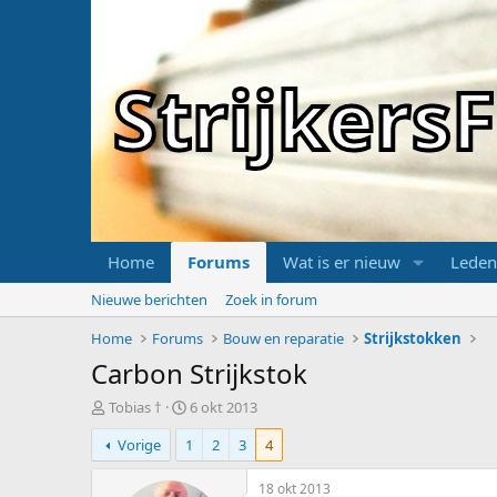
Strijker
Home
Forums
Wat is er nieuw
Leden
Nieuwe berichten
Zoek in forum
Home
Forums
Bouw en reparatie
Strijkstokken
Carbon Strijkstok
T
S
Tobias †
6 okt 2013
o
t
Vorige
1
2
3
4
p
a
i
r
c
t
18 okt 2013