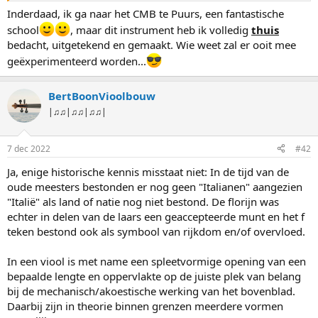
Inderdaad, ik ga naar het CMB te Puurs, een fantastische
school
, maar dit instrument heb ik volledig
thuis
bedacht, uitgetekend en gemaakt. Wie weet zal er ooit mee
geëxperimenteerd worden...
BertBoonVioolbouw
|♫♫|♫♫|♫♫|
7 dec 2022
#42
Ja, enige historische kennis misstaat niet: In de tijd van de
oude meesters bestonden er nog geen "Italianen" aangezien
"Italië" als land of natie nog niet bestond. De florijn was
echter in delen van de laars een geaccepteerde munt en het f
teken bestond ook als symbool van rijkdom en/of overvloed.
In een viool is met name een spleetvormige opening van een
bepaalde lengte en oppervlakte op de juiste plek van belang
bij de mechanisch/akoestische werking van het bovenblad.
Daarbij zijn in theorie binnen grenzen meerdere vormen