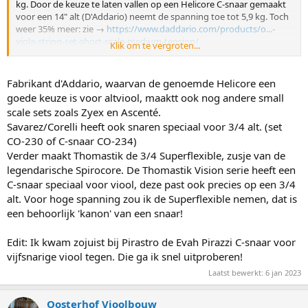
kg. Door de keuze te laten vallen op een Helicore C-snaar gemaakt
voor een 14" alt (D'Addario) neemt de spanning toe tot 5,9 kg. Toch
weer 35% meer: zie →
https://www.daddario.com/products/o...-
viola-string-set-short-scale-medium-tension/
Klik om te vergroten...
Dit is een snaar geschikt voor een alt waarvan de trillende
snaarlengte 330mm bedraagt overeenkomend met een
corpusgrootte van 14 1/8". Dit is dan de medium uitvoering. Van
Fabrikant d'Addario, waarvan de genoemde Helicore een
deze firma heb ik geen forte kunnen vinden.
goede keuze is voor altviool, maaktt ook nog andere small
Mogelijk dat er nog andere fabrikanten zijn die een nóg hogere
scale sets zoals Zyex en Ascenté.
spanning (tensie) kunnen leveren.
Savarez/Corelli heeft ook snaren speciaal voor 3/4 alt. (set
CO-230 of C-snaar CO-234)
Verder maakt Thomastik de 3/4 Superflexible, zusje van de
legendarische Spirocore. De Thomastik Vision serie heeft een
C-snaar speciaal voor viool, deze past ook precies op een 3/4
alt. Voor hoge spanning zou ik de Superflexible nemen, dat is
een behoorlijk 'kanon' van een snaar!
Edit: Ik kwam zojuist bij Pirastro de Evah Pirazzi C-snaar voor
vijfsnarige viool tegen. Die ga ik snel uitproberen!
Laatst bewerkt:
6 jan 2023
Oosterhof Vioolbouw