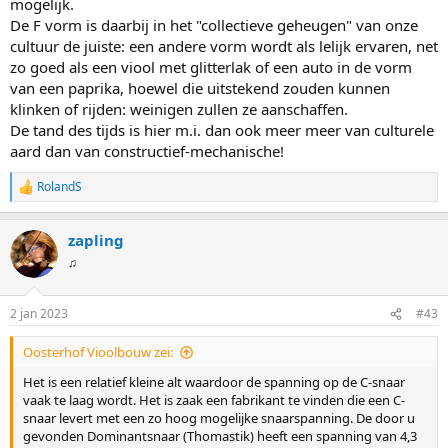
mogelijk.
De F vorm is daarbij in het "collectieve geheugen" van onze
cultuur de juiste: een andere vorm wordt als lelijk ervaren, net
zo goed als een viool met glitterlak of een auto in de vorm
van een paprika, hoewel die uitstekend zouden kunnen
klinken of rijden: weinigen zullen ze aanschaffen.
De tand des tijds is hier m.i. dan ook meer meer van culturele
aard dan van constructief-mechanische!
RolandS
W
a
a
zapling
r
d
♫
e
r
i
2 jan 2023
#43
n
g
Oosterhof Vioolbouw zei:
e
n
Het is een relatief kleine alt waardoor de spanning op de C-snaar
:
vaak te laag wordt. Het is zaak een fabrikant te vinden die een C-
snaar levert met een zo hoog mogelijke snaarspanning. De door u
gevonden Dominantsnaar (Thomastik) heeft een spanning van 4,3