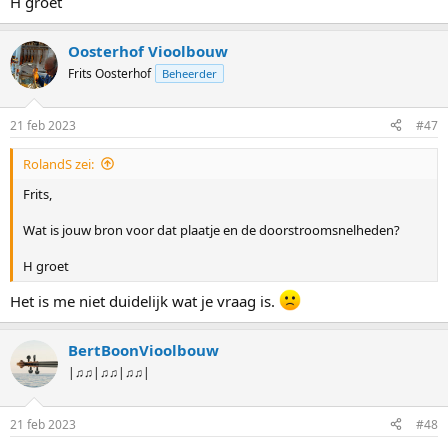
H groet
Oosterhof Vioolbouw
Frits Oosterhof
Beheerder
21 feb 2023
#47
RolandS zei:
Frits,
Wat is jouw bron voor dat plaatje en de doorstroomsnelheden?
H groet
Het is me niet duidelijk wat je vraag is.
BertBoonVioolbouw
|♫♫|♫♫|♫♫|
21 feb 2023
#48