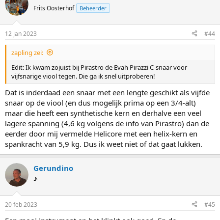
Frits Oosterhof
Beheerder
12 jan 2023
#44
zapling zei:
Edit: Ik kwam zojuist bij Pirastro de Evah Pirazzi C-snaar voor
vijfsnarige viool tegen. Die ga ik snel uitproberen!
Dat is inderdaad een snaar met een lengte geschikt als vijfde
snaar op de viool (en dus mogelijk prima op een 3/4-alt)
maar die heeft een synthetische kern en derhalve een veel
lagere spanning (4,6 kg volgens de info van Pirastro) dan de
eerder door mij vermelde Helicore met een helix-kern en
spankracht van 5,9 kg. Dus ik weet niet of dat gaat lukken.
Gerundino
♪
20 feb 2023
#45