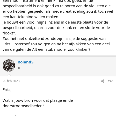
Een mooi instrument en het klinkt ook goed. En de
bespeelbaarheid is ook goed zo te horen aan de violisten die
er op hebben gespeeld. als mede creatieveling zou ik toch wel
een kanttekening willen maken.
Je bouwt een viool mijns inziens in de eerste plaats voor de
bespeelbaarheid, daarna voor de klank en ten slotte voor de
“looks”.
Zou het niet ontzettend zonde zijn, als je de suggestie van
Frits Oosterhof zou volgen en na het afplakken van een deel
van de gaten de Alt een stuk mooier zou klinken?
RolandS
♫
20 feb 2023
#46
Frits,
Wat is jouw bron voor dat plaatje en de
doorstroomsnelheden?