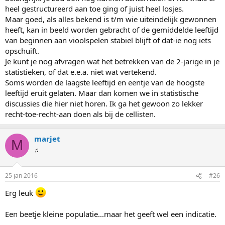
begonnen met vioolspelen.
heel gestructureerd aan toe ging of juist heel losjes.
Andere en belangrijkere factoren zijn ook soort instrument,
Maar goed, als alles bekend is t/m wie uiteindelijk gewonnen
kostbaar en kwalitatief goed of goedkoop. Welke
heeft, kan in beeld worden gebracht of de gemiddelde leeftijd
(conservatorium)docent(en)? Hoeveel studiediscipline/talent?
van beginnen aan vioolspelen stabiel blijft of dat-ie nog iets
Hoeveel concourservaring? Sociale achtergrond en hadden ouders
opschuift.
genoeg geld voor vioolles?
Je kunt je nog afvragen wat het betrekken van de 2-jarige in je
statistieken, of dat e.e.a. niet wat vertekend.
Soms worden de laagste leeftijd en eentje van de hoogste
leeftijd eruit gelaten. Maar dan komen we in statistische
discussies die hier niet horen. Ik ga het gewoon zo lekker
recht-toe-recht-aan doen als bij de cellisten.
marjet
M
♫
25 jan 2016
#26
Erg leuk
Een beetje kleine populatie...maar het geeft wel een indicatie.