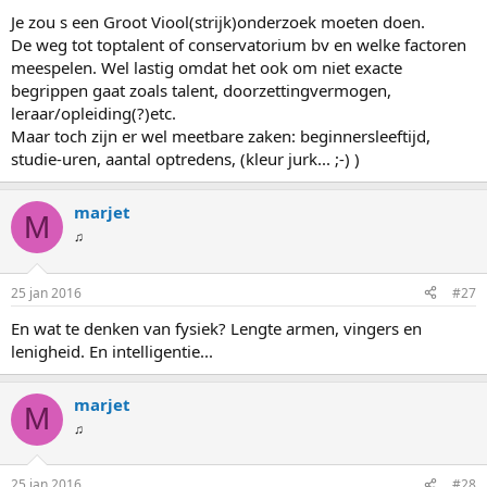
Je zou s een Groot Viool(strijk)onderzoek moeten doen.
De weg tot toptalent of conservatorium bv en welke factoren
meespelen. Wel lastig omdat het ook om niet exacte
begrippen gaat zoals talent, doorzettingvermogen,
leraar/opleiding(?)etc.
Maar toch zijn er wel meetbare zaken: beginnersleeftijd,
studie-uren, aantal optredens, (kleur jurk... ;-) )
marjet
M
♫
25 jan 2016
#27
En wat te denken van fysiek? Lengte armen, vingers en
lenigheid. En intelligentie...
marjet
M
♫
25 jan 2016
#28