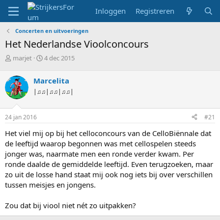
Inloggen
Registreren
Concerten en uitvoeringen
Het Nederlandse Vioolconcours
T
S
marjet
4 dec 2015
o
t
p
a
Marcelita
i
r
|♫♫|♫♫|♫♫|
c
t
s
d
t
a
24 jan 2016
#21
a
t
r
u
Het viel mij op bij het celloconcours van de CelloBiënnale dat
t
m
de leeftijd waarop begonnen was met cellospelen steeds
e
jonger was, naarmate men een ronde verder kwam. Per
r
ronde daalde de gemiddelde leeftijd. Even terugzoeken, maar
zo uit de losse hand staat mij ook nog iets bij over verschillen
tussen meisjes en jongens.
Zou dat bij viool niet nét zo uitpakken?