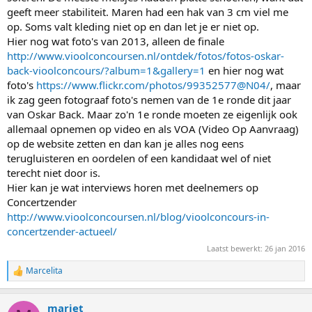
geeft meer stabiliteit. Maren had een hak van 3 cm viel me
op. Soms valt kleding niet op en dan let je er niet op.
Hier nog wat foto's van 2013, alleen de finale
http://www.vioolconcoursen.nl/ontdek/fotos/fotos-oskar-
back-vioolconcours/?album=1&gallery=1
en hier nog wat
foto's
https://www.flickr.com/photos/99352577@N04/
, maar
ik zag geen fotograaf foto's nemen van de 1e ronde dit jaar
van Oskar Back. Maar zo'n 1e ronde moeten ze eigenlijk ook
allemaal opnemen op video en als VOA (Video Op Aanvraag)
op de website zetten en dan kan je alles nog eens
terugluisteren en oordelen of een kandidaat wel of niet
terecht niet door is.
Hier kan je wat interviews horen met deelnemers op
Concertzender
http://www.vioolconcoursen.nl/blog/vioolconcours-in-
concertzender-actueel/
Laatst bewerkt:
26 jan 2016
Marcelita
W
a
a
marjet
r