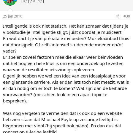
|♫♫|♫♫|♫♫|
25 jan 2016
#30
Intelligentie is ook niet statisch. Het kan zomaar dat tijdens je
vioolstudie je intelligentie stijgt, juist doordat je musiceert!
En wat dacht je van prénatale invloeden? Muziekaanbod thuis
dat doorsijpelt. Of zelfs intensief studerende moeder en/of
vader?
Er spelen zoveel factoren mee die elkaar weer beïnvloeden
dat het nog een hele klus is om een onderzoek op te zetten
waarvan de resultaten iets zinnigs opleveren.
Eigenlijk hebben we wel een idee van een ideaalplaatje voor
een glanzende carriere. Als er dan iets toch niet meezit, wat is
er dan nodig om er toch te komen? Wat zijn dan de keiharde
voorwaarden? (misschien leuk in een apart topic te
bespreken).
Was nog vergeten te vermelden dat ik ook op een website
heb zien staan dat Miochael Foyle op zesjarige leeftijd is
begonnen met viool (hij speelt ook piano). En dan dus dat
concert op 8-jarige leeftijd.