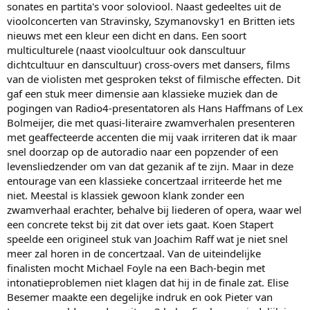
sonates en partita's voor soloviool. Naast gedeeltes uit de
vioolconcerten van Stravinsky, Szymanovsky1 en Britten iets
nieuws met een kleur een dicht en dans. Een soort
multiculturele (naast vioolcultuur ook danscultuur
dichtcultuur en danscultuur) cross-overs met dansers, films
van de violisten met gesproken tekst of filmische effecten. Dit
gaf een stuk meer dimensie aan klassieke muziek dan de
pogingen van Radio4-presentatoren als Hans Haffmans of Lex
Bolmeijer, die met quasi-literaire zwamverhalen presenteren
met geaffecteerde accenten die mij vaak irriteren dat ik maar
snel doorzap op de autoradio naar een popzender of een
levensliedzender om van dat gezanik af te zijn. Maar in deze
entourage van een klassieke concertzaal irriteerde het me
niet. Meestal is klassiek gewoon klank zonder een
zwamverhaal erachter, behalve bij liederen of opera, waar wel
een concrete tekst bij zit dat over iets gaat. Koen Stapert
speelde een origineel stuk van Joachim Raff wat je niet snel
meer zal horen in de concertzaal. Van de uiteindelijke
finalisten mocht Michael Foyle na een Bach-begin met
intonatieproblemen niet klagen dat hij in de finale zat. Elise
Besemer maakte een degelijke indruk en ook Pieter van