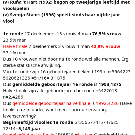
(v) Ruña ‘t Hart (1992) begon op tweejarige leeftijd met
vioolspelen
(v) Svenja Staats (1996) speelt sinds haar vijfde jaar
viool
1e ronde
17 deelnemers 13 vrouw 4 man
76,5% vrouw
23,5% man
Halve finale
7 deelnemers 3 vrouw 4 man
42,9% vrouw
57,1% man
Dus
10 vrouwen niet door na 1e ronde
wel alle mannen. Erg
sterke statistische afwijking.
Van 1e ronde zijn 16 geboortejaren bekend 199n n=556422?
5020621326 =51/16= 3,1875
Dus
gemiddelde geboortejaar 1e ronde
is
1993,1875
Halve finale zijn alle geboortejaren bekend n=5422013
n=2,4286
Dus
gemiddelde geboortejaar halve finale
is
1992,4286
Halve
finalisten zijn ouder, want meer concourservaring,
levenservaring?
Beginleeftijd vioolles 1e ronde
6?3565774?574?625=
72/14=
5,143 jaar
Beginleeftijd halve finale
?5655?6 =
5,4 jaar
Gemiddeld later