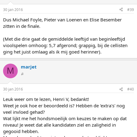
r
i
30 jan 2016
#39
n
g
Dus Michael Foyle, Pieter van Loenen en Elise Besember
e
zitten in de finale.
n
:
(Met die drie gaat de gemiddelde leeftijd van beginleeftijd
vioolspelen omhoog: 5,7 afgerond; grappig, bij de cellisten
ging het juist omlaag als ik mij goed herinner).
marjet
M
♫
30 jan 2016
#40
Leuk weer om te lezen, Henri V, bedankt!
Weet je ook hoe er beoordeeld is? Hebben de 'extra's' nog
veel invloed gehad?
Wat lijkt me het hondsmoeilijk om keuzes te maken op dat
niveau! Je weet dat alle kandidaten ziel en zaligheid in
gegooid hebben.