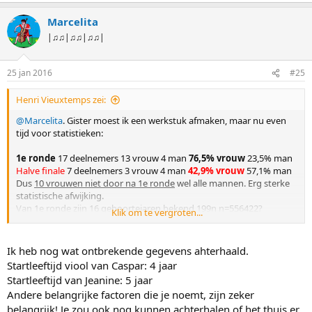
a
Marcelita
r
d
|♫♫|♫♫|♫♫|
e
r
i
25 jan 2016
#25
n
g
Henri Vieuxtemps zei:
e
n
@Marcelita
. Gister moest ik een werkstuk afmaken, maar nu even
:
tijd voor statistieken:
1e ronde
17 deelnemers 13 vrouw 4 man
76,5% vrouw
23,5% man
Halve finale
7 deelnemers 3 vrouw 4 man
42,9% vrouw
57,1% man
Dus
10 vrouwen niet door na 1e ronde
wel alle mannen. Erg sterke
statistische afwijking.
Van 1e ronde zijn 16 geboortejaren bekend 199n n=556422?
Klik om te vergroten...
5020621326 =51/16= 3,1875
Dus
gemiddelde geboortejaar 1e ronde
is
1993,1875
Halve finale zijn alle geboortejaren bekend n=5422013 n=2,4286
Ik heb nog wat ontbrekende gegevens ahterhaald.
Dus
gemiddelde geboortejaar halve finale
is
1992,4286
Halve
Startleeftijd viool van Caspar: 4 jaar
finalisten zijn ouder, want meer concourservaring, levenservaring?
Startleeftijd van Jeanine: 5 jaar
Beginleeftijd vioolles 1e ronde
6?3565774?574?625= 72/14=
5,143
Andere belangrijke factoren die je noemt, zijn zeker
jaar
belangrijk! Je zou ook nog kunnen achterhalen of het thuis er
Beginleeftijd halve finale
?5655?6 =
5,4 jaar
Gemiddeld later