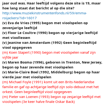
jaar oud was. Haar leeftijd volgens deze site is 19, maar
hoe lang staat dat bericht al op die site?
http://www.muziekinstrumentenfonds.nl/59/emma-
roijackers/?id=16017
(v) Eva de Vries (1995) begon met vioolspelen op
zevenjarige leeftijd
(v) Floor Le Coultre (1990) begon op vierjarige leeftijd
met vioollessen
(v) Jeanine van Amsterdam (1992) Geen beginleeftijd
viool opgegeven
(m) Koen Stapert (1990) begon met vioolspelen vanaf zijn
vijfde jaar
(v) Maren Bosma (1996), geboren in Trenton, New Jersey,
begon op haar zevende met vioolspelen
(v) Marie-Claire Boel (1992, Middelburg) begon op haar
vierde jaar met vioolspelen
(m) Michael Foyle (1991) komt uit een Brits-Nederlandse
familie en gaf op achtjarige leeftijd zijn solo-debuut met het
orkest. Geen beginleeftijd viool opgegeven
(m) Pieter van Loenen (1993) begon op zesjarige leeftijd met
vioolspelen (3e keer halve finale Oskar Back)