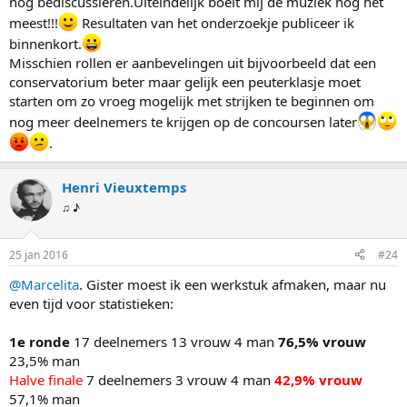
nog bediscussiëren.Uiteindelijk boeit mij de muziek nog het
meest!!!
Resultaten van het onderzoekje publiceer ik
binnenkort.
Misschien rollen er aanbevelingen uit bijvoorbeeld dat een
conservatorium beter maar gelijk een peuterklasje moet
starten om zo vroeg mogelijk met strijken te beginnen om
nog meer deelnemers te krijgen op de concoursen later
.
Henri Vieuxtemps
♫ ♪
25 jan 2016
#24
@Marcelita
. Gister moest ik een werkstuk afmaken, maar nu
even tijd voor statistieken:
1e ronde
17 deelnemers 13 vrouw 4 man
76,5% vrouw
23,5% man
Halve finale
7 deelnemers 3 vrouw 4 man
42,9% vrouw
57,1% man