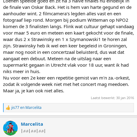
Loenen speelde goed en zit na 3 halve finales nu eindelijk in
de finale van Oskar Back. Het is hem van harte gegund en de
aanhouder wint. 2 filmcamera's legden alles vast en een
fotograaf liep rond. Morgen bij podium Witteman op NPO2
komen de 3 finalisten langs. Flink wat cultuur gehapt vandaag
voor maar 5 euro en meteen een kaart gekocht voor de finale,
waar dus 2 x Strawinsky en 1 x Szymanowski1 te horen zal
zijn. Strawinsky heb ik wel een keer begeleid in Groningen,
maar nog nooit in een concertzaal beluisterd, dus wat dat
aangaat een debuut. Meteen na de uitslag naar een
supermarkt gegaan in Utrecht vlak voor 18 uur, want ik had
niks meer in huis.
Nu voor een 2e keer een repetitie gemist van m'n za.-orkest,
zodat ik volgende week niet met het concert mag meedoen.
Maar ja, je kan ook niet alles.
Laatst bewerkt:
30 jan 2016
jis77
en
Marcelita
W
a
a
Marcelita
r
d
|♫♫|♫♫|♫♫|
e