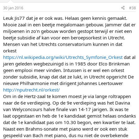
30 jan 2016
#38
Leuk Jis77 dat je er ook was. Helaas geen kennis gemaakt.
Mooie zaal in een beetje megalomaan gebouw. Jammer dat er
miljoenen in zo'n gebouw worden gestopt terwijl er niet een
beetje subsidie af kan voor een beroepsorkest in Utrecht.
Mensen van het Utrechts conservatorium kunnen in dat
orkest
https://nl.wikipedia.org/wiki/Utrechts_Symfonie_Orkest
dat al
jaren geleden wegbezuinigd is in 1985 door Elco Brinkman
geen emplooi meer vinden. Intussen is er wel een orkest
zonder subsidie, knap dat dat ze lukt, in Utrecht opgericht De
nieuwe Philharmonie met dirigent Johannes Leertouwer
http://nputrecht.nl/orkest/
Om in de Hertz-zaal te komen moest je via lange roltrappen
naar de 6e verdieping. Op de 9e verdieping was het Davina
van Welyconcours halve finale van 14-17 jarigen. Ik was te
laat opgestaan en heb de 1e kandidaat gemist helaas ondanks
dat de 1e kandidaat pas om 10.30 begon, een kwartier te laat.
Naast een Brahms-sonate met piano werd er ook een stuk
gespeeld van Bach met piano, dus nu niet de overbekende