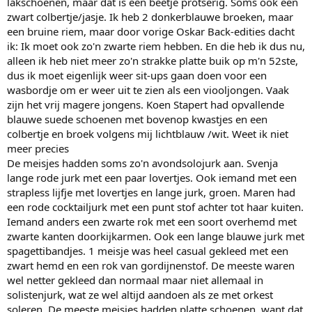
lakschoenen, maar dat is een beetje protserig. Soms ook een
zwart colbertje/jasje. Ik heb 2 donkerblauwe broeken, maar
een bruine riem, maar door vorige Oskar Back-edities dacht
ik: Ik moet ook zo'n zwarte riem hebben. En die heb ik dus nu,
alleen ik heb niet meer zo'n strakke platte buik op m'n 52ste,
dus ik moet eigenlijk weer sit-ups gaan doen voor een
wasbordje om er weer uit te zien als een viooljongen. Vaak
zijn het vrij magere jongens. Koen Stapert had opvallende
blauwe suede schoenen met bovenop kwastjes en een
colbertje en broek volgens mij lichtblauw /wit. Weet ik niet
meer precies
De meisjes hadden soms zo'n avondsolojurk aan. Svenja
lange rode jurk met een paar lovertjes. Ook iemand met een
strapless lijfje met lovertjes en lange jurk, groen. Maren had
een rode cocktailjurk met een punt stof achter tot haar kuiten.
Iemand anders een zwarte rok met een soort overhemd met
zwarte kanten doorkijkarmen. Ook een lange blauwe jurk met
spagettibandjes. 1 meisje was heel casual gekleed met een
zwart hemd en een rok van gordijnenstof. De meeste waren
wel netter gekleed dan normaal maar niet allemaal in
solistenjurk, wat ze wel altijd aandoen als ze met orkest
soleren. De meeste meisjes hadden platte schoenen, want dat