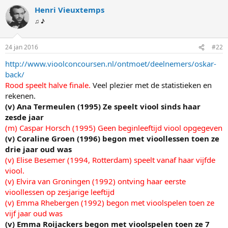
Henri Vieuxtemps
♫ ♪
24 jan 2016
#22
http://www.vioolconcoursen.nl/ontmoet/deelnemers/oskar-
back/
Rood speelt halve finale.
Veel plezier met de statistieken en
rekenen.
(v) Ana Termeulen (1995) Ze speelt viool sinds haar
zesde jaar
(m) Caspar Horsch (1995) Geen beginleeftijd viool opgegeven
(v) Coraline Groen (1996) begon met vioollessen toen ze
drie jaar oud was
(v) Elise Besemer (1994, Rotterdam) speelt vanaf haar vijfde
viool.
(v) Elvira van Groningen (1992) ontving haar eerste
vioollessen op zesjarige leeftijd
(v) Emma Rhebergen (1992) begon met vioolspelen toen ze
vijf jaar oud was
(v) Emma Roijackers begon met vioolspelen toen ze 7