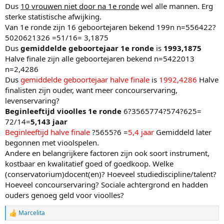
Dus
10 vrouwen niet door na 1e ronde
wel alle mannen. Erg
sterke statistische afwijking.
Van 1e ronde zijn 16 geboortejaren bekend 199n n=556422?
5020621326 =51/16= 3,1875
Dus
gemiddelde geboortejaar 1e ronde
is
1993,1875
Halve finale zijn alle geboortejaren bekend n=5422013
n=2,4286
Dus
gemiddelde geboortejaar halve finale
is
1992,4286
Halve
finalisten zijn ouder, want meer concourservaring,
levenservaring?
Beginleeftijd vioolles 1e ronde
6?3565774?574?625=
72/14=
5,143 jaar
Beginleeftijd halve finale
?5655?6 =
5,4 jaar
Gemiddeld later
begonnen met vioolspelen.
Andere en belangrijkere factoren zijn ook soort instrument,
kostbaar en kwalitatief goed of goedkoop. Welke
(conservatorium)docent(en)? Hoeveel studiediscipline/talent?
Hoeveel concourservaring? Sociale achtergrond en hadden
ouders genoeg geld voor vioolles?
Marcelita
W
a