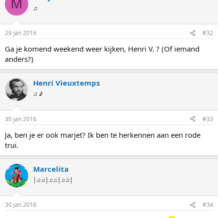
M
d
♫
e
r
i
29 jan 2016
#32
n
g
Ga je komend weekend weer kijken, Henri V. ? (Of iemand
e
anders?)
n
:
Henri Vieuxtemps
♫ ♪
30 jan 2016
#33
Ja, ben je er ook marjet? Ik ben te herkennen aan een rode
trui.
Marcelita
|♫♫|♫♫|♫♫|
30 jan 2016
#34