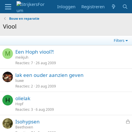
Inloggen
Registreren
Bouw en reparatie
Viool
Filters
Een Hoph viool?!
M
meikjuh
Reacties
7
26 aug 2009
lak een ouder aanzien geven
liuwe
Reacties
2
20 aug 2009
olielak
H
Hopf
Reacties
3
6 aug 2009
Isohypsen
e
Beethoven