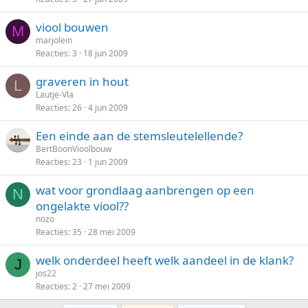
viool bouwen
M
marjolein
Reacties
3
18 jun 2009
graveren in hout
L
Lautje-Vla
Reacties
26
4 jun 2009
Een einde aan de stemsleutelellende?
BertBoonVioolbouw
Reacties
23
1 jun 2009
wat voor grondlaag aanbrengen op een
N
ongelakte viool??
nozo
Reacties
35
28 mei 2009
welk onderdeel heeft welk aandeel in de klank?
J
jos22
Reacties
2
27 mei 2009