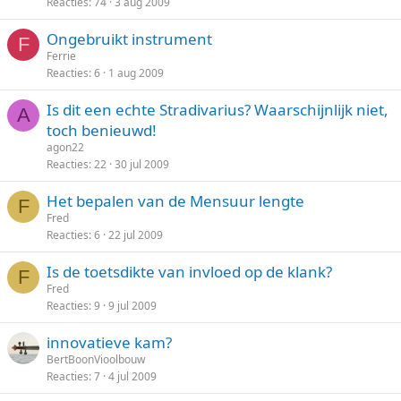
Reacties
74
3 aug 2009
s
l
Ongebruikt instrument
o
F
Ferrie
t
Reacties
6
1 aug 2009
e
n
Is dit een echte Stradivarius? Waarschijnlijk niet,
A
toch benieuwd!
agon22
Reacties
22
30 jul 2009
Het bepalen van de Mensuur lengte
F
Fred
Reacties
6
22 jul 2009
Is de toetsdikte van invloed op de klank?
F
Fred
Reacties
9
9 jul 2009
innovatieve kam?
BertBoonVioolbouw
Reacties
7
4 jul 2009