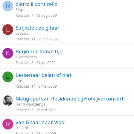
dietro il ponticello
R
Régis
Reacties
7
12 aug 2009
Strijkstok op gitaar
L
LedZep
Reacties
11
25 jun 2009
Beginnen vanaf 0,0
K
Kwantakosta
Reacties
8
21 jun 2009
Lessenaar delen of niet
L
Lise
Reacties
14
6 mei 2009
Matig spel van Residentie bij Hofvijverconcert
Henri Vieuxtemps
Reacties
5
15 mrt 2009
van Gitaar naar Viool
R
Richard
Reacties
8
17 feb 2009