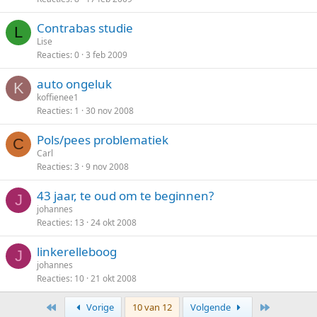
Contrabas studie
L
Lise
Reacties
0
3 feb 2009
auto ongeluk
K
koffienee1
Reacties
1
30 nov 2008
Pols/pees problematiek
C
Carl
Reacties
3
9 nov 2008
43 jaar, te oud om te beginnen?
J
johannes
Reacties
13
24 okt 2008
linkerelleboog
J
johannes
Reacties
10
21 okt 2008
Eerste
Laatste
Vorige
10 van 12
Volgende