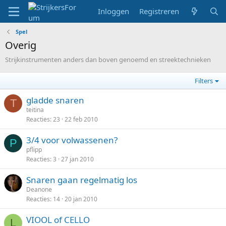
Inloggen
Registreren
Spel
Overig
Strijkinstrumenten anders dan boven genoemd en streektechnieken
Filters
gladde snaren
T
teitina
Reacties
23
22 feb 2010
3/4 voor volwassenen?
P
pflipp
Reacties
3
27 jan 2010
Snaren gaan regelmatig los
Deanone
Reacties
14
20 jan 2010
VIOOL of CELLO
L