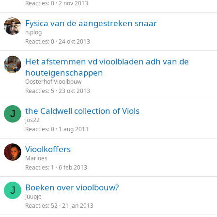
Reacties
0
2 nov 2013
Fysica van de aangestreken snaar
n.plog
Reacties
0
24 okt 2013
Het afstemmen vd vioolbladen adh van de
houteigenschappen
Oosterhof Vioolbouw
Reacties
5
23 okt 2013
the Caldwell collection of Viols
J
jos22
Reacties
0
1 aug 2013
Vioolkoffers
Marloes
Reacties
1
6 feb 2013
Boeken over vioolbouw?
J
Juupje
Reacties
52
21 jan 2013