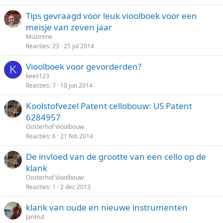
l
Tips gevraagd voor leuk vioolboek voor een
o
meisje van zeven jaar
t
Muzirene
e
Reacties
23
25 jul 2014
n
Vioolboek voor gevorderden?
K
kees123
Reacties
7
10 jun 2014
Koolstofvezel Patent cellobouw: US Patent
6284957
Oosterhof Vioolbouw
Reacties
6
21 feb 2014
De invloed van de grootte van een cello op de
klank
Oosterhof Vioolbouw
Reacties
1
2 dec 2013
klank van oude en nieuwe instrumenten
JanHut